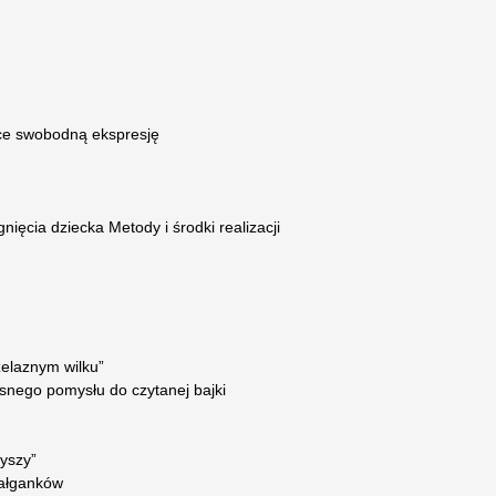
ące swobodną ekspresję
ięcia dziecka Metody i środki realizacji
żelaznym wilku”
asnego pomysłu do czytanej bajki
myszy”
gałganków