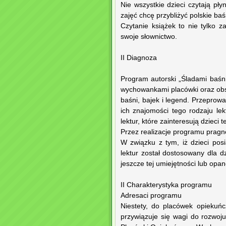
Nie wszystkie dzieci czytają pły
zajęć chcę przybliżyć polskie b
Czytanie książek to nie tylko z
swoje słownictwo.
II Diagnoza
Program autorski „Śladami baśn
wychowankami placówki oraz obse
baśni, bajek i legend. Przeprow
ich znajomości tego rodzaju le
lektur, które zainteresują dzieci
Przez realizacje programu pragn
W związku z tym, iż dzieci pos
lektur został dostosowany dla dz
jeszcze tej umiejętności lub opa
II Charakterystyka programu
Adresaci programu
Niestety, do placówek opiekuń
przywiązuje się wagi do rozwoj