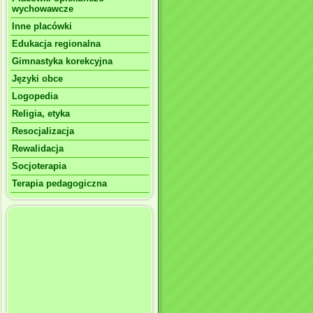
wychowawcze
Inne placówki
Edukacja regionalna
Gimnastyka korekcyjna
Języki obce
Logopedia
Religia, etyka
Resocjalizacja
Rewalidacja
Socjoterapia
Terapia pedagogiczna