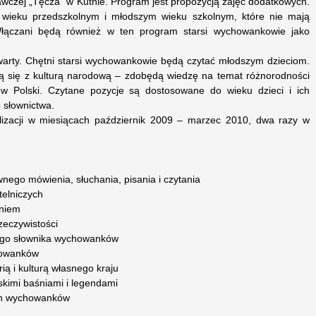
czej „Tęcza” w Kutnie. Program jest propozycją zajęć dodatkowych.
w wieku przedszkolnym i młodszym wieku szkolnym, które nie mają
łączani będą również w ten program starsi wychowankowie jako
twarty. Chętni starsi wychowankowie będą czytać młodszym dzieciom.
ą się z kulturą narodową – zdobędą wiedzę na temat różnorodności
ów Polski. Czytane pozycje są dostosowane do wieku dzieci i ich
 słownictwa.
alizacji w miesiącach październik 2009 – marzec 2010, dwa razy w
wnego mówienia, słuchania, pisania i czytania
telniczych
eniem
 rzeczywistości
nego słownika wychowanków
chowanków
ią i kulturą własnego kraju
skimi baśniami i legendami
ych wychowanków