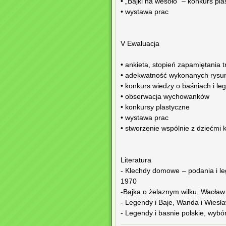
• „Bajki na wesoło” – konkurs pla
• wystawa prac
V Ewaluacja
• ankieta, stopień zapamiętania 
• adekwatność wykonanych rysun
• konkurs wiedzy o baśniach i l
• obserwacja wychowanków
• konkursy plastyczne
• wystawa prac
• stworzenie wspólnie z dziećmi 
Literatura
- Klechdy domowe – podania i l
1970
-Bajka o żelaznym wilku, Wacła
- Legendy i Baje, Wanda i Wiesł
- Legendy i basnie polskie, wyb