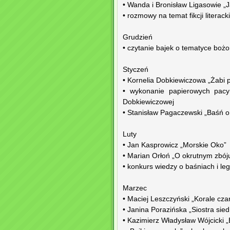
• Wanda i Bronisław Ligasowie „Ja
• rozmowy na temat fikcji literac
Grudzień
• czytanie bajek o tematyce boż
Styczeń
• Kornelia Dobkiewiczowa „Żabi 
• wykonanie papierowych pacyn
Dobkiewiczowej
• Stanisław Pagaczewski „Baśń o
Luty
• Jan Kasprowicz „Morskie Oko”
• Marian Orłoń „O okrutnym zbóju
• konkurs wiedzy o baśniach i l
Marzec
• Maciej Leszczyński „Korale cza
• Janina Porazińska „Siostra sie
• Kazimierz Władysław Wójcicki „