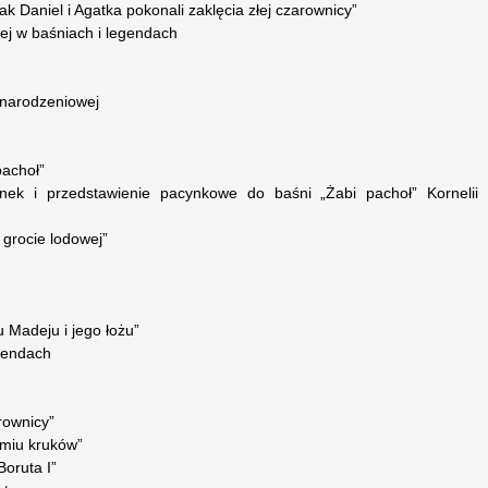
k Daniel i Agatka pokonali zaklęcia złej czarownicy”
kiej w baśniach i legendach
onarodzeniowej
pachoł”
ek i przedstawienie pacynkowe do baśni „Żabi pachoł” Kornelii
 grocie lodowej”
 Madeju i jego łożu”
egendach
rownicy”
dmiu kruków”
Boruta I”