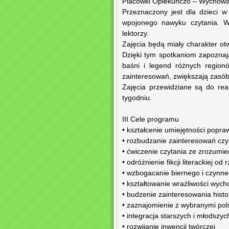
Placówki Opiekuńczo – Wychowaw
Przeznaczony jest dla dzieci 
wpojonego nawyku czytania. W
lektorzy.
Zajęcia będą miały charakter o
Dzięki tym spotkaniom zapoznaj
baśni i legend różnych region
zainteresowań, zwiększają zasób
Zajęcia przewidziane są do re
tygodniu.
III Cele programu
• kształcenie umiejętności popra
• rozbudzanie zainteresowań czy
• ćwiczenie czytania ze zrozumi
• odróżnienie fikcji literackiej od
• wzbogacanie biernego i czyn
• kształtowanie wrażliwości wy
• budzenie zainteresowania histor
• zaznajomienie z wybranymi pol
• integracja starszych i młodsz
• rozwijanie inwencji twórczej