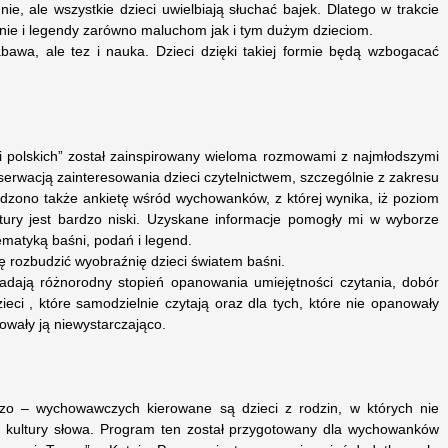
nnie, ale wszystkie dzieci uwielbiają słuchać bajek. Dlatego w trakcie
aśnie i legendy zarówno maluchom jak i tym dużym dzieciom.
abawa, ale tez i nauka. Dzieci dzięki takiej formie będą wzbogacać
i polskich” został zainspirowany wieloma rozmowami z najmłodszymi
rwacją zainteresowania dzieci czytelnictwem, szczególnie z zakresu
adzono także ankietę wśród wychowanków, z której wynika, iż poziom
ktury jest bardzo niski. Uzyskane informacje pomogły mi w wyborze
 tematyką baśni, podań i legend.
ę rozbudzić wyobraźnię dzieci światem baśni.
iadają różnorodny stopień opanowania umiejętności czytania, dobór
ieci , które samodzielnie czytają oraz dla tych, które nie opanowały
nowały ją niewystarczająco.
czo – wychowawczych kierowane są dzieci z rodzin, w których nie
u kultury słowa. Program ten został przygotowany dla wychowanków