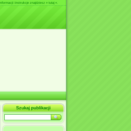
nformacji i instrukcje znajdziesz
» tutaj «
.
Szukaj publikacji