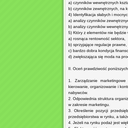
a) czynników wewnętrznych kszta
b) czynników zewnętrznych, na kt
4) Identyfikacja słabych i mocnyc
a) analizy czynników zewnętrzny
b) analizy czynników wewnętrzny
5) Który z elementów nie będzie
a) rosnąca rentowność sektora,
b) sprzyjające regulacje prawne,
c) bardzo dobra kondycja finanso
d) zwiększająca się moda na pro
II. Oceń prawdziwość poniższych 
1. Zarządzanie marketingowe 
kierowanie, organizowanie i kon
nabywców.
2. Odpowiednia struktura organ
w zakresie marketingu.
3. Określenie pozycji przedsi
przedsiębiorstwa w rynku, a takż
4. Jeżeli na rynku podaż jest wię