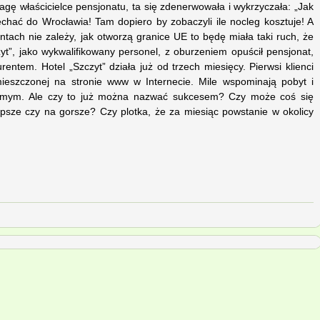
wagę właścicielce pensjonatu, ta się zdenerwowała i wykrzyczała: „Jak
jechać do Wrocławia! Tam dopiero by zobaczyli ile nocleg kosztuje! A
ntach nie zależy, jak otworzą granice UE to będę miała taki ruch, że
zyt”, jako wykwalifikowany personel, z oburzeniem opuścił pensjonat,
entem. Hotel „Szczyt” działa już od trzech miesięcy. Pierwsi klienci
zamieszczonej na stronie www w Internecie. Mile wspominają pobyt i
jomym. Ale czy to już można nazwać sukcesem? Czy może coś się
 lepsze czy na gorsze? Czy plotka, że za miesiąc powstanie w okolicy