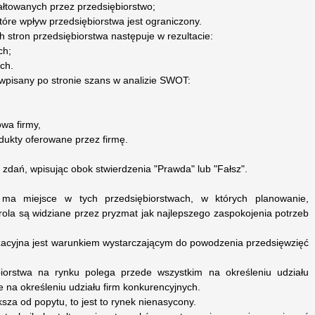
łtowanych przez przedsiębiorstwo;
óre wpływ przedsiębiorstwa jest ograniczony.
h stron przedsiębiorstwa następuje w rezultacie:
ch;
ch.
 wpisany po stronie szans w analizie SWOT:
wa firmy,
dukty oferowane przez firmę.
zdań, wpisując obok stwierdzenia "Prawda" lub "Fałsz".
ma miejsce w tych przedsiębiorstwach, w których planowanie,
trola są widziane przez pryzmat jak najlepszego zaspokojenia potrzeb
izacyjna jest warunkiem wystarczającym do powodzenia przedsięwzięć
ębiorstwa na rynku polega przede wszystkim na określeniu udziału
e na określeniu udziału firm konkurencyjnych.
ksza od popytu, to jest to rynek nienasycony.