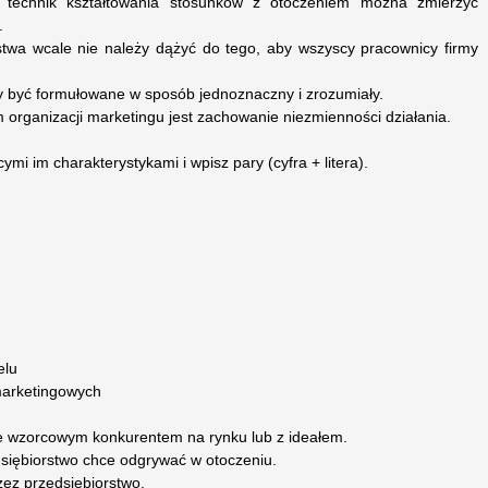
 technik kształtowania stosunków z otoczeniem można zmierzyć
.
rstwa wcale nie należy dążyć do tego, aby wszyscy pracownicy firmy
y być formułowane w sposób jednoznaczny i zrozumiały.
rganizacji marketingu jest zachowanie niezmienności działania.
ymi im charakterystykami i wpisz pary (cyfra + litera).
elu
marketingowych
e wzorcowym konkurentem na rynku lub z ideałem.
dsiębiorstwo chce odgrywać w otoczeniu.
zez przedsiębiorstwo.