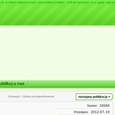
. w celach statystycznych i personalizacji reklam. Jeśli nie wyrażasz na to zgody, więcej i
ublikuj u nas
»
»
Edukacja
Szkoła ponadpodstawowa
następna publikacja
16566
Numer:
2012-07-19
Przesłano: