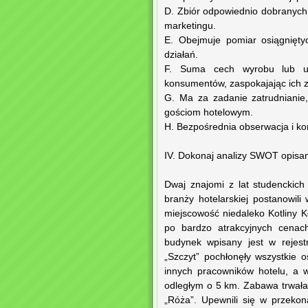
D. Zbiór odpowiednio dobranych 
marketingu.
E. Obejmuje pomiar osiągnięty
działań.
F. Suma cech wyrobu lub usł
konsumentów, zaspokajając ich 
G. Ma za zadanie zatrudnianie
gościom hotelowym.
H. Bezpośrednia obserwacja i ko
IV. Dokonaj analizy SWOT opisan
Dwaj znajomi z lat studenckich 
branży hotelarskiej postanowili
miejscowość niedaleko Kotliny 
po bardzo atrakcyjnych cena
budynek wpisany jest w rejes
„Szczyt” pochłonęły wszystkie 
innych pracowników hotelu, a 
odległym o 5 km. Zabawa trwała
„Róża”. Upewnili się w przekon