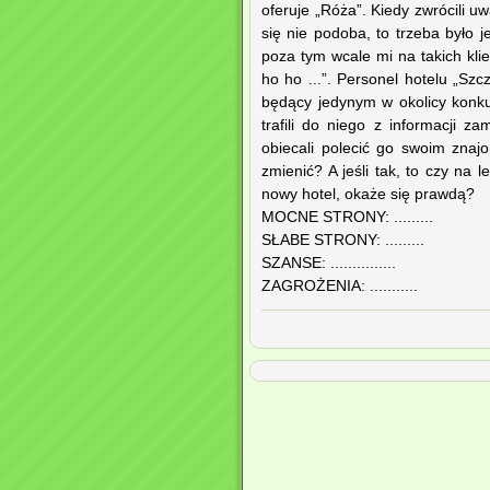
oferuje „Róża”. Kiedy zwrócili u
się nie podoba, to trzeba było 
poza tym wcale mi na takich klie
ho ho ...”. Personel hotelu „Szc
będący jedynym w okolicy konkur
trafili do niego z informacji 
obiecali polecić go swoim zna
zmienić? A jeśli tak, to czy na
nowy hotel, okaże się prawdą?
MOCNE STRONY: .........
SŁABE STRONY: .........
SZANSE: ...............
ZAGROŻENIA: ...........