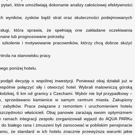
pytań, które umożliwiają dokonanie analizy całościowej efektywności
ch wyników, zysków bądź strat oraz skuteczności podejmowanych
ugi, która sprawia, że spełniają one zakładane oczekiwania
znane lub prognozowane potrzeby.
, szkolenie i motywowanie pracowników, którzy chcą dobrze służyć
ntrola na stanowisku pracy.
ego poniżej hotelu.
podjęli decyzję o wspólnej inwestycji. Ponieważ obaj działali już w
 wspólnie połączyć siły i otworzyć hotel. Wybrali malowniczą górską
Kłodzkiej, 6 km od granicy z Czechami. Wybór nie był przypadkowy –
ch, sprzedawano kamienice w samym centrum miasta. Zakupiony
tr zabytków. Prace związane z remontem i uruchomieniem hotelu
oszczędności właścicieli. Obaj panowie zarażają swoim optymizmem
w ramach integracji zespołu zorganizowali wyjazd do AQUA PARKu
 do białego rana i zmuszeni byli zanocować w pobliskim pensjonacie
aniu, że standard w ich hotelu znacznie przewyższa warunki jakie