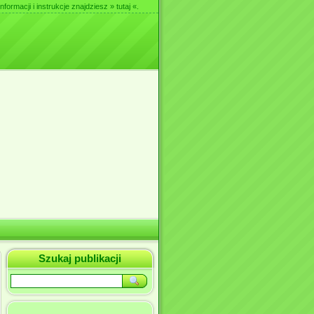
nformacji i instrukcje znajdziesz
» tutaj «
.
Szukaj publikacji