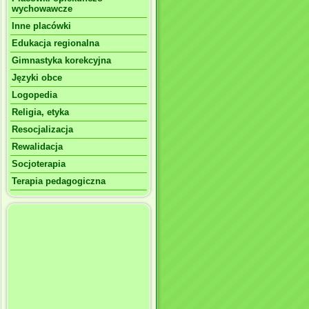
wychowawcze
Inne placówki
Edukacja regionalna
Gimnastyka korekcyjna
Języki obce
Logopedia
Religia, etyka
Resocjalizacja
Rewalidacja
Socjoterapia
Terapia pedagogiczna