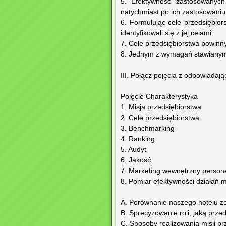
5. Efektywność zastosowanych
natychmiast po ich zastosowaniu
6. Formułując cele przedsiębio
identyfikowali się z jej celami.
7. Cele przedsiębiorstwa powinn
8. Jednym z wymagań stawianym o
III. Połącz pojęcia z odpowiadając
Pojęcie Charakterystyka
1. Misja przedsiębiorstwa
2. Cele przedsiębiorstwa
3. Benchmarking
4. Ranking
5. Audyt
6. Jakość
7. Marketing wewnętrzny person
8. Pomiar efektywności działań 
A. Porównanie naszego hotelu z
B. Sprecyzowanie roli, jaką prze
C. Sposoby realizowania misji pr