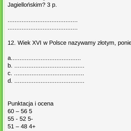
Jagiellońskim? 3 p.
........................................
........................................
12. Wiek XVI w Polsce nazywamy złotym, poniew
a........................................
b. ........................................
c. ........................................
d. ........................................
Punktacja i ocena
60 – 56 5
55 - 52 5-
51 – 48 4+