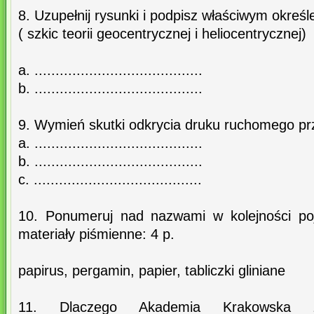
8. Uzupełnij rysunki i podpisz właściwym określe
( szkic teorii geocentrycznej i heliocentrycznej)
a. ........................................
b. ........................................
9. Wymień skutki odkrycia druku ruchomego pr
a. ........................................
b. ........................................
c. ........................................
10. Ponumeruj nad nazwami w kolejności poja
materiały piśmienne: 4 p.
papirus, pergamin, papier, tabliczki gliniane
11. Dlaczego Akademia Krakowska zo