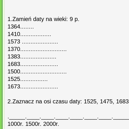
1.Zamień daty na wieki: 9 p.
1364........
1410..................
1573 .....................
1370...........................
1383.....................
1683......................
1500...........................
1525................
1673......................
2.Zaznacz na osi czasu daty: 1525, 1475, 1683
._____.____.____.____.____.____.____.____
1000r. 1500r. 2000r.