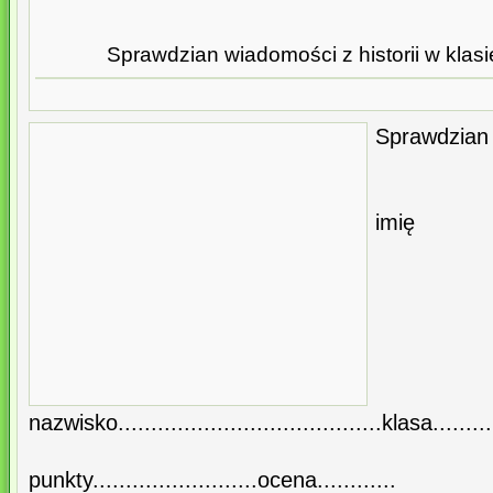
Sprawdzian wiadomości z historii w klasi
Sprawdzian 
i
nazwisko........................................klasa..........
punkty.........................ocena............