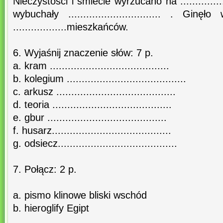
Nieczystości i śmiecie wyrzucano na .............
wybuchały ............................... . G
..................mieszkańców.
6. Wyjaśnij znaczenie słów: 7 p.
a. kram ........................................
b. kolegium ........................................
c. arkusz ........................................
d. teoria ........................................
e. gbur ........................................
f. husarz........................................
g. odsiecz........................................
7. Połącz: 2 p.
a. pismo klinowe bliski wschód
b. hieroglify Egipt