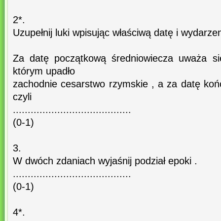
2*.
Uzupełnij luki wpisując właściwą datę i wydarzen
Za datę początkową średniowiecza uważa się rok
którym upadło
zachodnie cesarstwo rzymskie , a za datę końco
czyli
........................................
(0-1)
3.
W dwóch zdaniach wyjaśnij podział epoki .
........................................
(0-1)
4*.