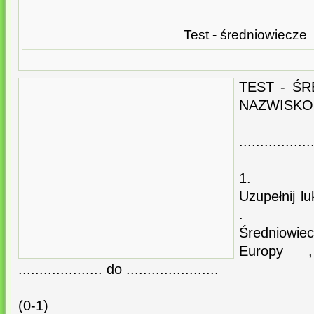
Test - średniowiecze
TEST - ŚR
NAZWISKO
.................
1.
Uzupełnij l
.
Średniowie
Europy 
.................... do ......................
(0-1)