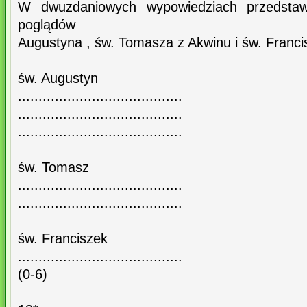
W dwuzdaniowych wypowiedziach przedstaw k
poglądów
Augustyna , św. Tomasza z Akwinu i św. Franci
św. Augustyn
........................................
........................................
........................................
św. Tomasz
........................................
........................................
św. Franciszek
........................................
(0-6)