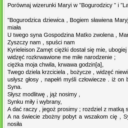
Porównaj wizerunki Maryi w "Bogurodzicy " i "L
"Bogurodzica dziewica , Bogiem sławiena Maryj
miała
U twego syna Gospodzina Matko zwolena , Maryj
Zyszczy nam , spuści nam
Kyrieleison Zamęt ciężki dostał się mie, ubogiej
widzęć rozkrwawione me miłe narodzenie ;
ciężka moja chwila, krwawa godzin[a],
Twego dziela krzciciela , bożycze , widzęć nie
usłysz głosy , napełń myśli człowiecze . iż on
Syna.
Słysz modlitwę , jąż nosimy ,
Synku miły i wybrany,
A dać raczy , jegoż prosimy ; rozdziel z matką 
A na świecie zbożny pobyt a wszakom cię , 
nosiła