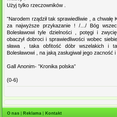
Użyj tylko rzeczowników .
"Narodem rządził tak sprawiedliwie , a chwałę K
za najwyższe przykazanie ! /.../ Bóg wszec
Bolesławowi tyle dzielności , potęgi i zwy
obaczył dobroci i sprawiedliwości wobec sieb
sława , taka obfitość dóbr wszelakich i t
Bolesławowi , na jaką zasługiwał jego zacność i
Gall Anonim- "Kronika polska"
(0-6)
O nas
|
Reklama
|
Kontakt