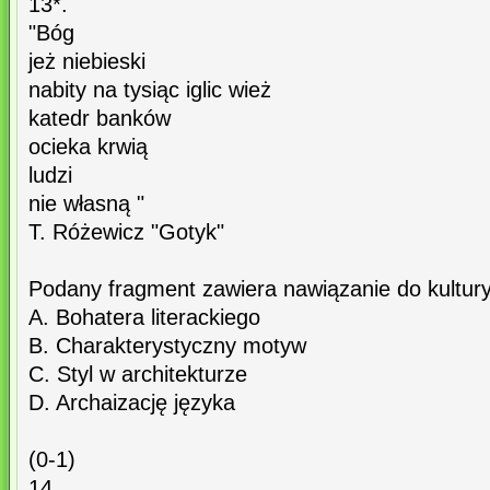
13*.
"Bóg
jeż niebieski
nabity na tysiąc iglic wież
katedr banków
ocieka krwią
ludzi
nie własną "
T. Różewicz "Gotyk"
Podany fragment zawiera nawiązanie do kultury
A. Bohatera literackiego
B. Charakterystyczny motyw
C. Styl w architekturze
D. Archaizację języka
(0-1)
14.