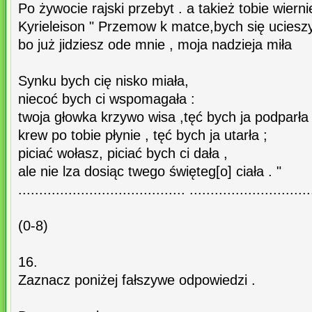
Po żywocie rajski przebyt . a takież tobie wiernie
Kyrieleison " Przemow k matce,bych się ucieszy
bo już jidziesz ode mnie , moja nadzieja miła
Synku bych cię nisko miała,
niecoć bych ci wspomagała :
twoja głowka krzywo wisa ,tęć bych ja podparła 
krew po tobie płynie , tęć bych ja utarła ;
piciać wołasz, piciać bych ci dała ,
ale nie lza dosiąc twego święteg[o] ciała . "
........................................ .............................
(0-8)
16.
Zaznacz poniżej fałszywe odpowiedzi .