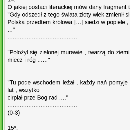
O jakiej postaci literackiej mówi dany fragment 
"Gdy odszedł z tego świata złoty wiek zmienił s
Polska przedtem królowa [...] siedzi w popiele
..."
........................................
"Położył się zielonej murawie , twarzą do ziemi
miecz i róg ......"
........................................
"Tu pode wschodem leżał , każdy nań pomyje la
lat , wszytko
cirpiał prze Bog rad ...."
........................................
(0-3)
15*.