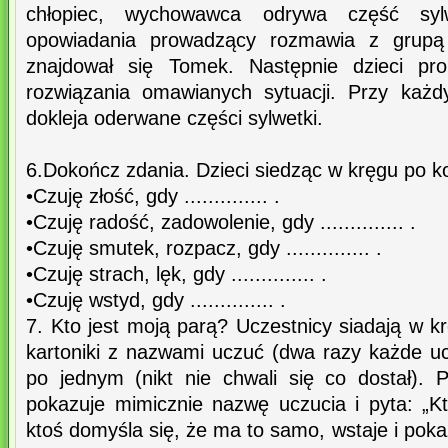
chłopiec, wychowawca odrywa część sylw
opowiadania prowadzący rozmawia z grupą 
znajdował się Tomek. Następnie dzieci pro
rozwiązania omawianych sytuacji. Przy każ
dokleja oderwane części sylwetki.
6.Dokończ zdania. Dzieci siedząc w kręgu po ko
•Czuję złość, gdy .............. .
•Czuję radość, zadowolenie, gdy .............. .
•Czuję smutek, rozpacz, gdy .............. .
•Czuję strach, lęk, gdy .............. .
•Czuję wstyd, gdy .............. .
7. Kto jest moją parą? Uczestnicy siadają w 
kartoniki z nazwami uczuć (dwa razy każde u
po jednym (nikt nie chwali się co dostał). P
pokazuje mimicznie nazwę uczucia i pyta: „Kt
ktoś domyśla się, że ma to samo, wstaje i pok