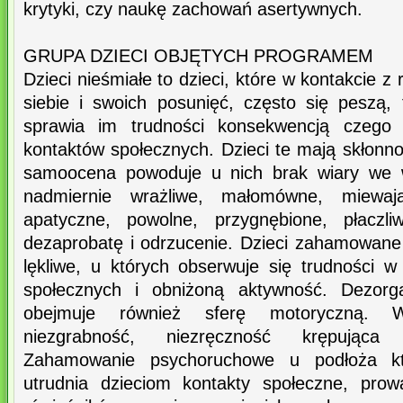
krytyki, czy naukę zachowań asertywnych.
GRUPA DZIECI OBJĘTYCH PROGRAMEM
Dzieci nieśmiałe to dzieci, które w kontakcie 
siebie i swoich posunięć, często się peszą,
sprawia im trudności konsekwencją czego 
kontaktów społecznych. Dzieci te mają skłonnoś
samoocena powoduje u nich brak wiary we wł
nadmiernie wrażliwe, małomówne, miewa
apatyczne, powolne, przygnębione, płaczli
dezaprobatę i odrzucenie. Dzieci zahamowane
lękliwe, u których obserwuje się trudności 
społecznych i obniżoną aktywność. Dezorga
obejmuje również sferę motoryczną. 
niezgrabność, niezręczność krępująca
Zahamowanie psychoruchowe u podłoża któ
utrudnia dzieciom kontakty społeczne, prow