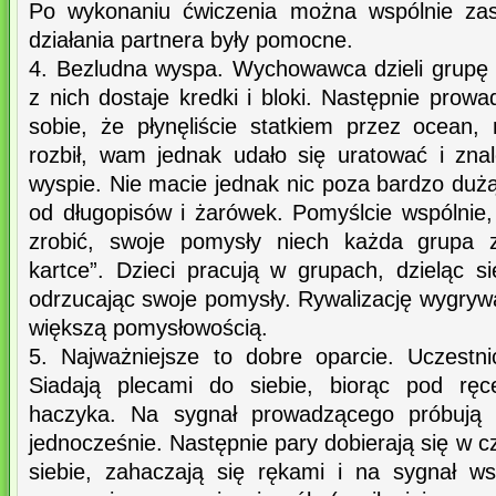
Po wykonaniu ćwiczenia można wspólnie zast
działania partnera były pomocne.
4. Bezludna wyspa. Wychowawca dzieli grupę
z nich dostaje kredki i bloki. Następnie pro
sobie, że płynęliście statkiem przez ocean, 
rozbił, wam jednak udało się uratować i znal
wyspie. Nie macie jednak nic poza bardzo dużą
od długopisów i żarówek. Pomyślcie wspólnie
zrobić, swoje pomysły niech każda grupa z
kartce”. Dzieci pracują w grupach, dzieląc si
odrzucając swoje pomysły. Rywalizację wygryw
większą pomysłowością.
5. Najważniejsze to dobre oparcie. Uczestni
Siadają plecami do siebie, biorąc pod ręc
haczyka. Na sygnał prowadzącego próbują 
jednocześnie. Następnie pary dobierają się w c
siebie, zahaczają się rękami i na sygnał w