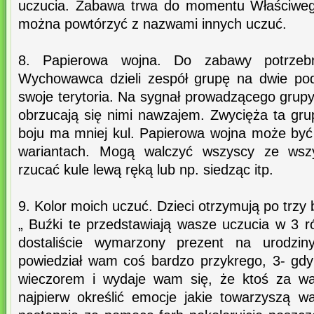
uczucia. Zabawa trwa do momentu Właściweg
można powtórzyć z nazwami innych uczuć.
8. Papierowa wojna. Do zabawy potrzeb
Wychowawca dzieli zespół grupę na dwie pod
swoje terytoria. Na sygnał prowadzącego grupy
obrzucają się nimi nawzajem. Zwycięża ta gru
boju ma mniej kul. Papierowa wojna może by
wariantach. Mogą walczyć wszyscy ze wszy
rzucać kule lewą ręką lub np. siedząc itp.
9. Kolor moich uczuć. Dzieci otrzymują po tr
„ Buźki te przedstawiają wasze uczucia w 3 r
dostaliście wymarzony prezent na urodzi
powiedział wam coś bardzo przykrego, 3- gd
wieczorem i wydaje wam się, że ktoś za wam
najpierw określić emocje jakie towarzyszą 