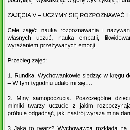
pochylają i wyskakując w górę wykrzykują „hura
ZAJĘCIA V – UCZYMY SIĘ ROZPOZNAWAĆ 
Cele zajęć: nauka rozpoznawania i nazywan
własnych uczuć, nauka empatii, likwidow
wyrażaniem przeżywanych emocji.
Przebieg zajęć:
1. Rundka. Wychowankowie siedząc w kręgu do
– W tym tygodniu udało mi się....
2. Miny samopoczucia. Poszczególne dziec
mimiki twarzy uczucie z jakim rozpoczynaj
próbuje odgadnąć, jaki nastrój wyraża mina da
3 Jaka to twarz? Wychowawca rozkłada na d