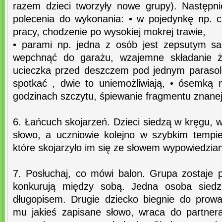
razem dzieci tworzyły nowe grupy). Następn
polecenia do wykonania: • w pojedynkę np. c
pracy, chodzenie po wysokiej mokrej trawie,
• parami np. jedna z osób jest zepsutym s
wepchnąć do garażu, wzajemne składanie ż
ucieczka przed deszczem pod jednym parasol
spotkać , dwie to uniemożliwiają, • ósemką
godzinach szczytu, śpiewanie fragmentu znanej 
6. Łańcuch skojarzeń. Dzieci siedzą w kręgu,
słowo, a uczniowie kolejno w szybkim tempi
które skojarzyło im się ze słowem wypowiedzia
7. Posłuchaj, co mówi balon. Grupa zostaje p
konkurują między sobą. Jedna osoba siedzi
długopisem. Drugie dziecko biegnie do prow
mu jakieś zapisane słowo, wraca do partner