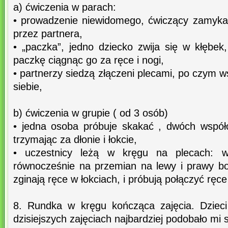
a) ćwiczenia w parach:
• prowadzenie niewidomego, ćwiczący zamyka
przez partnera,
• „paczka”, jedno dziecko zwija się w kłębek,
paczkę ciągnąc go za ręce i nogi,
• partnerzy siedzą złączeni plecami, po czym w
siebie,
b) ćwiczenia w grupie ( od 3 osób)
• jedna osoba próbuje skakać , dwóch wspó
trzymając za dłonie i łokcie,
• uczestnicy leżą w kręgu na plecach: w
równocześnie na przemian na lewy i prawy bo
zginają ręce w łokciach, i próbują połączyć ręce
8. Rundka w kręgu kończąca zajęcia. Dzieci
dzisiejszych zajęciach najbardziej podobało mi się