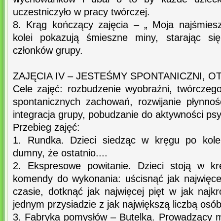
uczestniczyło w pracy twórczej.
8. Krąg kończący zajęcia – „ Moja najśmiesz
kolei pokazują śmieszne miny, starając się
członków grupy.
ZAJĘCIA IV – JESTEŚMY SPONTANICZNI, O
Cele zajęć: rozbudzenie wyobraźni, twórczeg
spontanicznych zachowań, rozwijanie płynnośc
integracja grupy, pobudzanie do aktywności psy
Przebieg zajęć:
1. Rundka. Dzieci siedząc w kręgu po kole
dumny, że ostatnio....
2. Ekspresowe powitanie. Dzieci stoją w k
komendy do wykonania: uścisnąć jak najwięcej
czasie, dotknąć jak najwięcej pięt w jak najk
jednym przysiadzie z jak największą liczbą osób 
3. Fabryka pomysłów – Butelka. Prowadzący m