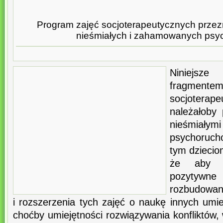
Program zajęć socjoterapeutycznych przez
nieśmiałych i zahamowanych ps
Niniejsz
fragm
socjoter
należałoby
nieśmiał
psychoruc
tym dziecio
że aby z
pozytywn
rozbudowan
i rozszerzenia tych zajęć o naukę innych umie
choćby umiejętności rozwiązywania konfliktów,