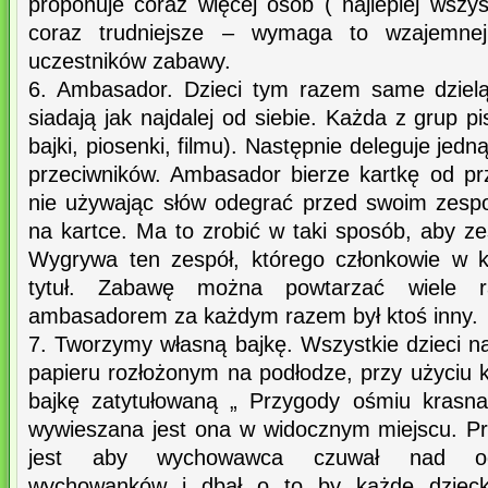
proponuje coraz więcej osób ( najlepiej wszyst
coraz trudniejsze – wymaga to wzajemnej
uczestników zabawy.
6. Ambasador. Dzieci tym razem same dzielą
siadają jak najdalej od siebie. Każda z grup pi
bajki, piosenki, filmu). Następnie deleguje je
przeciwników. Ambasador bierze kartkę od prz
nie używając słów odegrać przed swoim zespo
na kartce. Ma to zrobić w taki sposób, aby ze
Wygrywa ten zespół, którego członkowie w 
tytuł. Zabawę można powtarzać wiele r
ambasadorem za każdym razem był ktoś inny.
7. Tworzymy własną bajkę. Wszystkie dzieci 
papieru rozłożonym na podłodze, przy użyciu 
bajkę zatytułowaną „ Przygody ośmiu krasna
wywieszana jest ona w widocznym miejscu. Pr
jest aby wychowawca czuwał nad odp
wychowanków i dbał o to by każde dziec