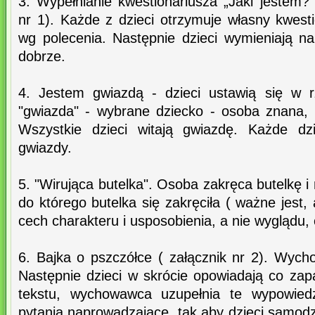
3. Wypełnianie kwestionariusza „Jaki jestem?
nr 1). Każde z dzieci otrzymuje własny kwesti
wg polecenia. Następnie dzieci wymieniają na
dobrze.
4. Jestem gwiazdą - dzieci ustawią się w r
"gwiazda" - wybrane dziecko - osoba znana, 
Wszystkie dzieci witają gwiazdę. Każde dz
gwiazdy.
5. "Wirująca butelka". Osoba zakręca butelkę i
do którego butelka się zakręciła ( ważne jest,
cech charakteru i usposobienia, a nie wyglądu,
6. Bajka o pszczółce ( załącznik nr 2). Wych
Następnie dzieci w skrócie opowiadają co zap
tekstu, wychowawca uzupełnia te wypowiedz
pytania naprowadzające, tak aby dzieci samodzi