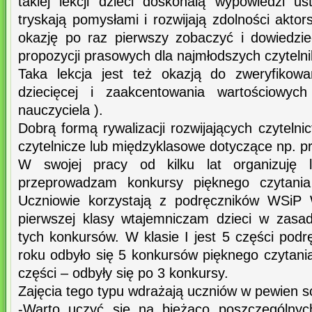
takiej lekcji dzieci doskonalą wypowiedzi us
tryskają pomysłami i rozwijają zdolności aktor
okazję po raz pierwszy zobaczyć i dowiedzie
propozycji prasowych dla najmłodszych czyteln
Taka lekcja jest też okazją do zweryfikowa
dziecięcej i zaakcentowania wartościowych
nauczyciela ).
Dobrą formą rywalizacji rozwijających czyteln
czytelnicze lub międzyklasowe dotyczące np. pr
W swojej pracy od kilku lat organizuję l
przeprowadzam konkursy pięknego czytania 
Uczniowie korzystają z podręczników WSiP 
pierwszej klasy wtajemniczam dzieci w zasa
tych konkursów. W klasie I jest 5 części podr
roku odbyło się 5 konkursów pięknego czytania.
części – odbyły się po 3 konkursy.
Zajęcia tego typu wdrażają uczniów w pewien 
-Warto uczyć się na bieżąco poszczególnyc