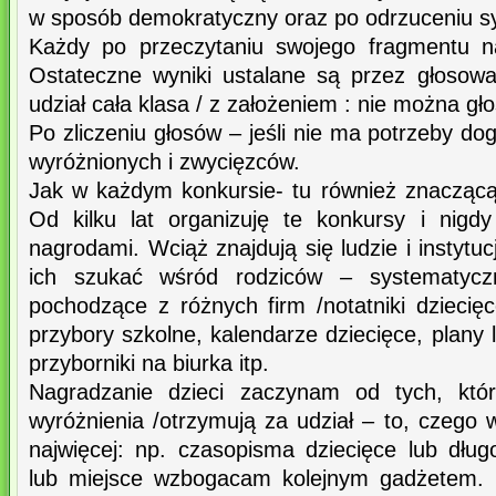
w sposób demokratyczny oraz po odrzuceniu symp
Każdy po przeczytaniu swojego fragmentu n
Ostateczne wyniki ustalane są przez głosow
udział cała klasa / z założeniem : nie można gł
Po zliczeniu głosów – jeśli nie ma potrzeby do
wyróżnionych i zwycięzców.
Jak w każdym konkursie- tu również znaczącą
Od kilku lat organizuję te konkursy i nigd
nagrodami. Wciąż znajdują się ludzie i insty
ich szukać wśród rodziców – systematyczn
pochodzące z różnych firm /notatniki dziecięce,
przybory szkolne, kalendarze dziecięce, plany 
przyborniki na biurka itp.
Nagradzanie dzieci zaczynam od tych, któr
wyróżnienia /otrzymują za udział – to, cze
najwięcej: np. czasopisma dziecięce lub dług
lub miejsce wzbogacam kolejnym gadżetem. D