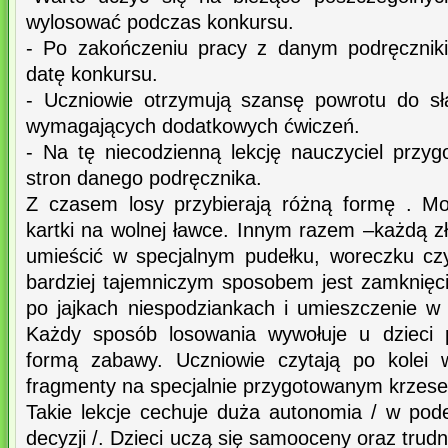
wylosować podczas konkursu.
- Po zakończeniu pracy z danym podręcznik
datę konkursu.
- Uczniowie otrzymują szansę powrotu do s
wymagających dodatkowych ćwiczeń.
- Na tę niecodzienną lekcję nauczyciel przy
stron danego podręcznika.
Z czasem losy przybierają różną formę . M
kartki na wolnej ławce. Innym razem –każdą zł
umieścić w specjalnym pudełku, woreczku cz
bardziej tajemniczym sposobem jest zamknię
po jajkach niespodziankach i umieszczenie w
Każdy sposób losowania wywołuje u dzieci 
formą zabawy. Uczniowie czytają po kolei 
fragmenty na specjalnie przygotowanym krzese
Takie lekcje cechuje duża autonomia / w po
decyzji /. Dzieci uczą się samooceny oraz trudn