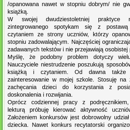
/opanowana nawet w stopniu dobrym/ nie gwa
książką.
W swojej dwudziestoletniej praktyce na
zintegrowanego spotykam się z postawą 
czytaniem ze strony uczniów, którzy opanow
stopniu zadowalającym. Najczęściej ogranicza
zadawanych tekstów i nie przejawiają osobistej 
Myślę, że podobny problem dotyczy wielu 
Nauczyciele niestrudzenie poszukują sposobó
książką i czytaniem. Od dawna także 
zainteresowanie w mojej szkole. Stosuję na
zachęcania dzieci do korzystania z posiad
doskonalenia i rozwijania.
Oprócz codziennej pracy z podręcznikiem,
lekturą próbuję kierować aktywność uczni
Założeniem konkursów jest dobrowolny udzia
dziecka. Nawet konkurs recytatorski organi