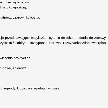
 z treścią legendy,
ie z kolejnością,
atnerz, czarownik, bestia,
acje przedstawiające bazyliszka, pytania do tekstu, zdania do zabawy
yliszku?, labirynt, rozsypanka literowa, rozsypanka zdaniowa (plan
iczenia praktyczne.
upowa, zbiorowa.
łu legendy. Uczniowie zgadują i wpisują