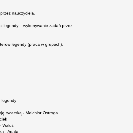
 przez nauczyciela.
ści legendy – wykonywanie zadań przez
aterów legendy (praca w grupach).
w legendy
ję rycerską - Melchior Ostroga
ciek
 - Waluś
zka - Agata