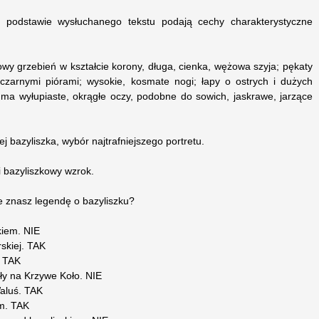
a podstawie wysłuchanego tekstu podają cechy charakterystyczne
y grzebień w kształcie korony, długa, cienka, wężowa szyja; pękaty
 czarnymi piórami; wysokie, kosmate nogi; łapy o ostrych i dużych
 ma wyłupiaste, okrągłe oczy, podobne do sowich, jaskrawe, jarzące
ej bazyliszka, wybór najtrafniejszego portretu.
i bazyliszkowy wzrok.
e znasz legendę o bazyliszku?
kiem. NIE
rskiej. TAK
. TAK
szły na Krzywe Koło. NIE
Waluś. TAK
em. TAK