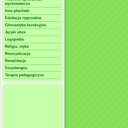
wychowawcze
Inne placówki
Edukacja regionalna
Gimnastyka korekcyjna
Języki obce
Logopedia
Religia, etyka
Resocjalizacja
Rewalidacja
Socjoterapia
Terapia pedagogiczna