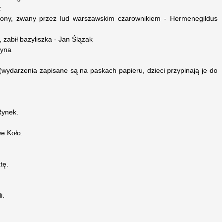
z
uczony, zwany przez lud warszawskim czarownikiem - Hermenegildus
zabił bazyliszka - Jan Ślązak
żyna
 (wydarzenia zapisane są na paskach papieru, dzieci przypinają je do
Rynek.
we Koło.
tę.
i.