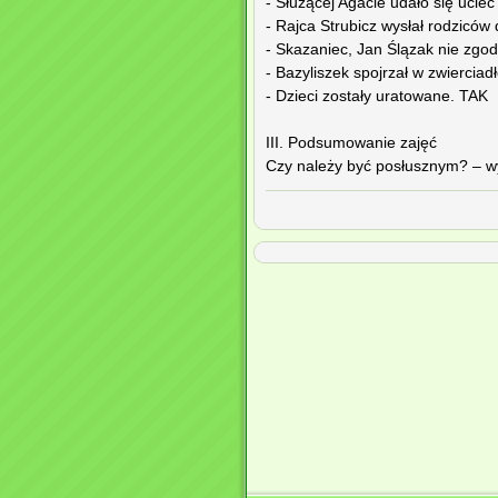
- Służącej Agacie udało się uciec
- Rajca Strubicz wysłał rodziców
- Skazaniec, Jan Ślązak nie zgodz
- Bazyliszek spojrzał w zwierciad
- Dzieci zostały uratowane. TAK
III. Podsumowanie zajęć
Czy należy być posłusznym? – wy