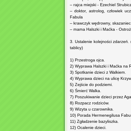
– rajca miejski - Ezechiel Strubic
– doktor, astrolog, człowiek 
Fabula
– krawczyk wędrowny, skazaniec, 
– mama Halszki i Maćka - Ostro
3. Ustalenie kolejności zdarzeń.
tablicy)
1) Przestroga ojca.
2) Wyprawa Halszki i Maćka na 
3) Spotkanie dzieci z Walkiem.
4) Wyprawa dzieci na ulicę Krzy
5) Zejście do podziemi.
6) Śmierć Walka.
7) Poszukiwanie dzieci przez Aga
8) Rozpacz rodziców.
9) Wizyta u czarownika.
10) Porada Hermenegilusa Fabul
11) Zgładzenie bazyliszka.
12) Ocalenie dzieci.