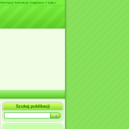
nformacji i instrukcje znajdziesz
» tutaj «
.
Szukaj publikacji