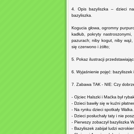
4. Opis bazyliszka – dzieci n
bazyliszka.
Kogucia głowa, ogromny purpurow
kadłub, pokryty nastroszonymi,
pazurach; niby kogut, niby wąż,
się czerwono i żółto;
5. Pokaz ilustracji przedstawiając
6. Wyjaśnienie pojęć: bazyliszek 
7. Zabawa TAK - NIE: Czy dobrz
- Ojciec Halszki i Maćka był ryba
- Dzieci bawiły się w kuźni płatne
- Na rynku dzieci spotkały Walka
- Dzieci posłuchały taty i nie po
- Pierwszy zobaczył bazyliszka 
- Bazyliszek zabijał ludzi wzroki