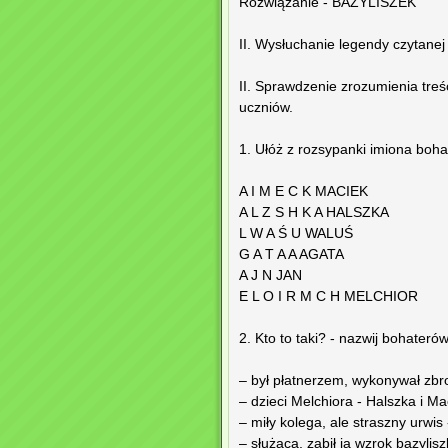
Rozwiązanie - BAZYLISZEK
II. Wysłuchanie legendy czytanej
II. Sprawdzenie zrozumienia tre
uczniów.
1. Ułóż z rozsypanki imiona boh
A I M E C K MACIEK
A L Z S H K A HALSZKA
L W A Ś U WALUŚ
G A T A A AGATA
A J N JAN
E L O I R M C H MELCHIOR
2. Kto to taki? - nazwij bohateró
– był płatnerzem, wykonywał zbro
– dzieci Melchiora - Halszka i Ma
– miły kolega, ale straszny urwis
– służąca, zabił ją wzrok bazylis