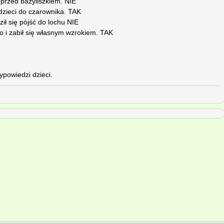
 przed bazyliszkiem. NIE
 dzieci do czarownika. TAK
ił się pójść do lochu NIE
ło i zabił się własnym wzrokiem. TAK
powiedzi dzieci.