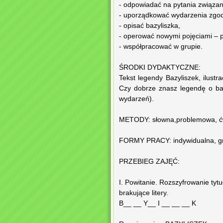
- odpowiadać na pytania związane
- uporządkować wydarzenia zgodn
- opisać bazyliszka,
- operować nowymi pojęciami – pł
- współpracować w grupie.
ŚRODKI DYDAKTYCZNE:
Tekst legendy Bazyliszek, ilustr
Czy dobrze znasz legendę o baz
wydarzeń).
METODY: słowna,problemowa, ćw
FORMY PRACY: indywidualna, gr
PRZEBIEG ZAJĘĆ:
I. Powitanie. Rozszyfrowanie tytu
brakujące litery.
B__ __ Y__ I __ __ __ K