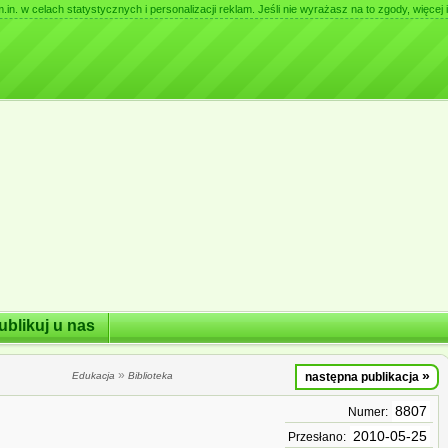
. w celach statystycznych i personalizacji reklam. Jeśli nie wyrażasz na to zgody, więcej i
ublikuj u nas
»
»
Edukacja
Biblioteka
następna publikacja
8807
Numer:
2010-05-25
Przesłano: