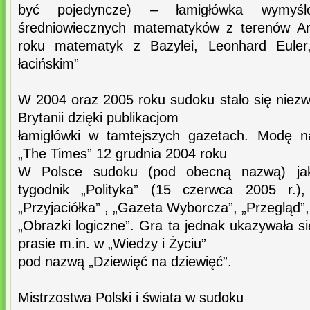
być pojedyncze) – łamigłówka wymyś
średniowiecznych matematyków z terenów Ara
roku matematyk z Bazylei, Leonhard Euler
łacińskim”
W 2004 oraz 2005 roku sudoku stało się niezw
Brytanii dzięki publikacjom
łamigłówki w tamtejszych gazetach. Modę n
„The Times” 12 grudnia 2004 roku
W Polsce sudoku (pod obecną nazwą) jako
tygodnik „Polityka” (15 czerwca 2005 r.),
„Przyjaciółka” , „Gazeta Wyborcza”, „Przegląd”,
„Obrazki logiczne”. Gra ta jednak ukazywała si
prasie m.in. w „Wiedzy i Życiu”
pod nazwą „Dziewięć na dziewięć”.
Mistrzostwa Polski i świata w sudoku