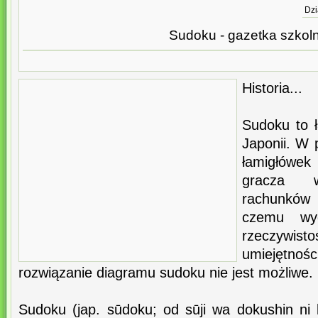
Dzi
Sudoku - gazetka szkol
Historia...
Sudoku to 
Japonii. W 
łamigłówe
gracza w
rachunków 
czemu wy
rzeczywisto
umiejętnoś
rozwiązanie diagramu sudoku nie jest możliwe.
Sudoku (jap. sūdoku; od sūji wa dokushin ni 