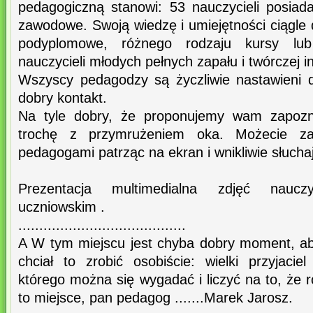
pedagogiczną stanowi: 53 nauczycieli posiada
zawodowe. Swoją wiedzę i umiejętności ciągle
podyplomowe, różnego rodzaju kursy lub 
nauczycieli młodych pełnych zapału i twórczej i
Wszyscy pedagodzy są życzliwie nastawieni 
dobry kontakt.
Na tyle dobry, że proponujemy wam zapozn
trochę z przymrużeniem oka. Możecie z
pedagogami patrząc na ekran i wnikliwie słucha
Prezentacja multimedialna zdjęć naucz
uczniowskim .
........................................
A W tym miejscu jest chyba dobry moment, ab
chciał to zrobić osobiście: wielki przyjacie
którego można się wygadać i liczyć na to, że
to miejsce, pan pedagog .......Marek Jarosz.