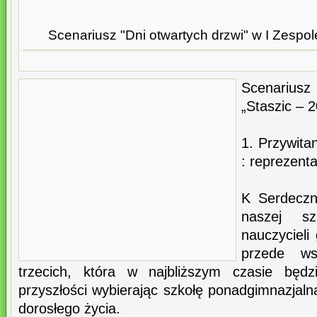
Scenariusz "Dni otwartych drzwi" w I Zesp
Scenarius
„Staszic – 2
1. Przywita
: reprezent
K Serdeczn
naszej s
nauczycieli 
przede ws
trzecich, która w najbliższym czasie będ
przyszłości wybierając szkołę ponadgimnazjalną
dorosłego życia.