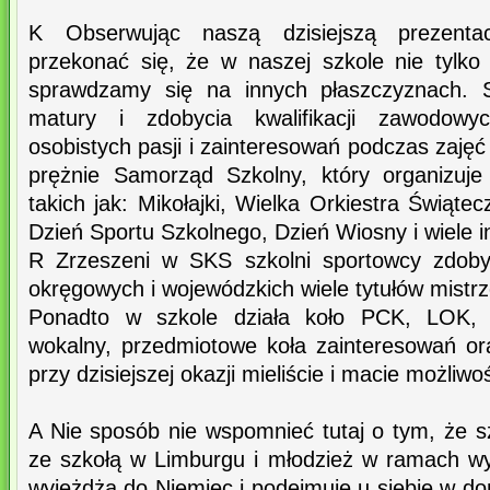
K Obserwując naszą dzisiejszą prezentac
przekonać się, że w naszej szkole nie tylko
sprawdzamy się na innych płaszczyznach. S
matury i zdobycia kwalifikacji zawodowyc
osobistych pasji i zainteresowań podczas zajęć
prężnie Samorząd Szkolny, który organizuje
takich jak: Mikołajki, Wielka Orkiestra Świąte
Dzień Sportu Szkolnego, Dzień Wiosny i wiele i
R Zrzeszeni w SKS szkolni sportowcy zdobyw
okręgowych i wojewódzkich wiele tytułów mistr
Ponadto w szkole działa koło PCK, LOK, K
wokalny, przedmiotowe koła zainteresowań ora
przy dzisiejszej okazji mieliście i macie możliw
A Nie sposób nie wspomnieć tutaj o tym, że s
ze szkołą w Limburgu i młodzież w ramach wy
wyjeżdża do Niemiec i podejmuje u siebie w dom