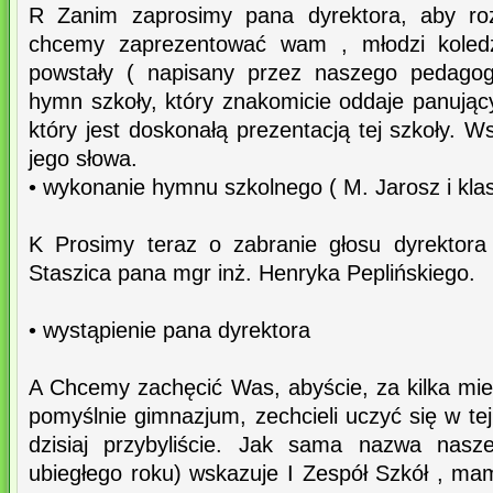
R Zanim zaprosimy pana dyrektora, aby roz
chcemy zaprezentować wam , młodzi koledz
powstały ( napisany przez naszego pedago
hymn szkoły, który znakomicie oddaje panujący
który jest doskonałą prezentacją tej szkoły. W
jego słowa.
• wykonanie hymnu szkolnego ( M. Jarosz i klas
K Prosimy teraz o zabranie głosu dyrektora
Staszica pana mgr inż. Henryka Peplińskiego.
• wystąpienie pana dyrektora
A Chcemy zachęcić Was, abyście, za kilka mie
pomyślnie gimnazjum, zechcieli uczyć się w tej
dzisiaj przybyliście. Jak sama nazwa nasz
ubiegłego roku) wskazuje I Zespół Szkół , ma