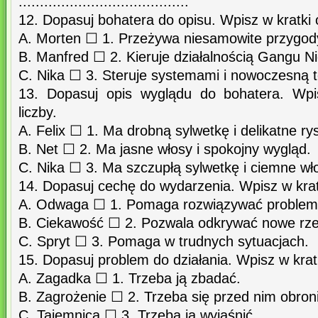
........................................
12. Dopasuj bohatera do opisu. Wpisz w kratki 
A. Morten ☐ 1. Przeżywa niesamowite przygody 
B. Manfred ☐ 2. Kieruje działalnością Gangu Ni
C. Nika ☐ 3. Steruje systemami i nowoczesną t
13. Dopasuj opis wyglądu do bohatera. Wpi
liczby.
A. Felix ☐ 1. Ma drobną sylwetkę i delikatne ry
B. Net ☐ 2. Ma jasne włosy i spokojny wygląd.
C. Nika ☐ 3. Ma szczupłą sylwetkę i ciemne wł
14. Dopasuj cechę do wydarzenia. Wpisz w krat
A. Odwaga ☐ 1. Pomaga rozwiązywać problem
B. Ciekawość ☐ 2. Pozwala odkrywać nowe rze
C. Spryt ☐ 3. Pomaga w trudnych sytuacjach.
15. Dopasuj problem do działania. Wpisz w krat
A. Zagadka ☐ 1. Trzeba ją zbadać.
B. Zagrożenie ☐ 2. Trzeba się przed nim obroni
C. Tajemnica ☐ 3. Trzeba ją wyjaśnić.