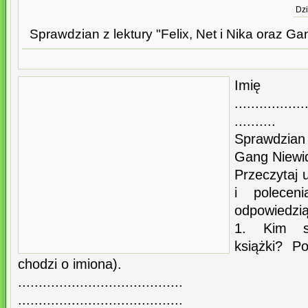
Dzi
Sprawdzian z lektury "Felix, Net i Nika oraz G
Imię
...............
..........
Sprawdzian 
Gang Niewid
Przeczytaj 
i polecen
odpowiedzią
1. Kim s
książki? Po
chodzi o imiona).
........................................
........................................