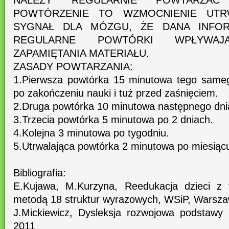
NALEŻY REGULARNIE POWTARZAĆ 
POWTÓRZENIE TO WZMOCNIENIE UTR
SYGNAŁ DLA MÓZGU, ŻE DANA INFOR
REGULARNE POWTÓRKI WPŁYWA
ZAPAMIĘTANIA MATERIAŁU.
ZASADY POWTARZANIA:
1.Pierwsza powtórka 15 minutowa tego same
po zakończeniu nauki i tuż przed zaśnięciem.
2.Druga powtórka 10 minutowa następnego dnia
3.Trzecia powtórka 5 minutowa po 2 dniach.
4.Kolejna 3 minutowa po tygodniu.
5.Utrwalająca powtórka 2 minutowa po miesiąc
Bibliografia:
E.Kujawa, M.Kurzyna, Reedukacja dzieci z 
metodą 18 struktur wyrazowych, WSiP, Warsz
J.Mickiewicz, Dysleksja rozwojowa podstawy d
2011