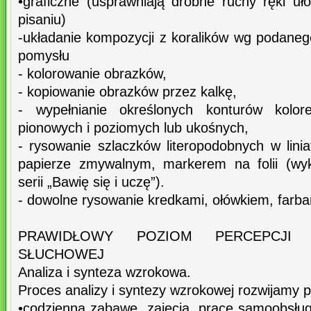
•graficzne (usprawniają drobne ruchy ręki uł
pisaniu)
-układanie kompozycji z koralików wg podane
pomysłu
- kolorowanie obrazków,
- kopiowanie obrazków przez kalkę,
- wypełnianie określonych konturów kol
pionowych i poziomych lub ukośnych,
- rysowanie szlaczków literopodobnych w lini
papierze zmywalnym, markerem na folii (wyk
serii „Bawię się i uczę”).
- dowolne rysowanie kredkami, ołówkiem, farbam
PRAWIDŁOWY POZIOM PERCEPCJI
SŁUCHOWEJ
Analiza i synteza wzrokowa.
Proces analizy i syntezy wzrokowej rozwijamy 
•codzienną zabawę, zajęcia, prace samoobsłu