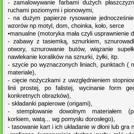
- zamalowywanie farbami dużych płaszczyzn 
ruchami poziomymi i pionowymi,
- na dużym papierze rysowanie jednocześni
wzorów np motyl, dom, choinka, koło, serce
•manualne (motoryka mała czyli usprawnienie dł
- zabawy z tasiemką, sznurkiem, sznurowadł
otwory, sznurowanie butów, wiązanie supełk
nawlekanie koralików na sznurki, żyłki, itp.
- szycie po wyznaczonych liniach, punktach ( n
materiale),
- cięcie nożyczkami z uwzględnieniem stopniow
linii prostej, po falistej, wycinanie form g
konkretnych obrazków),
- składanki papierowe (origami),
- stemplowanie dowolnym materiałem (pie
korkiem, watą... wg pomysłu dorosłego),
- tasowanie kart i ich układanie w dłoni lub gra 