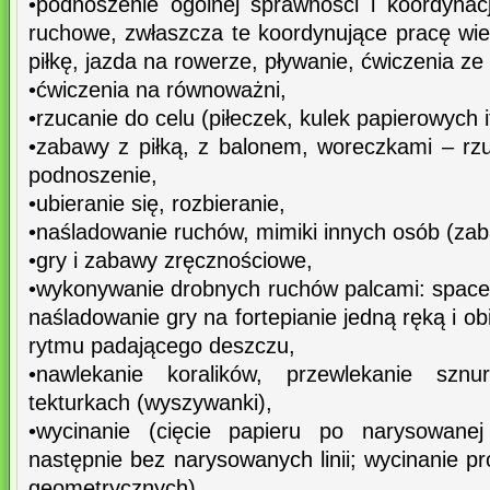
•podnoszenie ogólnej sprawności i koordynacj
ruchowe, zwłaszcza te koordynujące pracę wie
piłkę, jazda na rowerze, pływanie, ćwiczenia ze
•ćwiczenia na równoważni,
•rzucanie do celu (piłeczek, kulek papierowych i
•zabawy z piłką, z balonem, woreczkami – rzuc
podnoszenie,
•ubieranie się, rozbieranie,
•naśladowanie ruchów, mimiki innych osób (zaba
•gry i zabawy zręcznościowe,
•wykonywanie drobnych ruchów palcami: spacer
naśladowanie gry na fortepianie jedną ręką i o
rytmu padającego deszczu,
•nawlekanie koralików, przewlekanie szn
tekturkach (wyszywanki),
•wycinanie (cięcie papieru po narysowanej li
następnie bez narysowanych linii; wycinanie pr
geometrycznych)