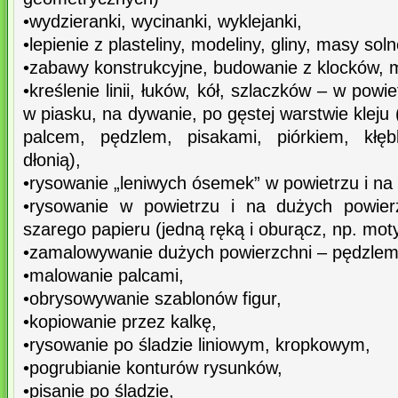
•wydzieranki, wycinanki, wyklejanki,
•lepienie z plasteliny, modeliny, gliny, masy soln
•zabawy konstrukcyjne, budowanie z klocków, 
•kreślenie linii, łuków, kół, szlaczków – w powie
w piasku, na dywanie, po gęstej warstwie kleju
palcem, pędzlem, pisakami, piórkiem, kłęb
dłonią),
•rysowanie „leniwych ósemek” w powietrzu i na 
•rysowanie w powietrzu i na dużych powier
szarego papieru (jedną ręką i oburącz, np. moty
•zamalowywanie dużych powierzchni – pędzlem,
•malowanie palcami,
•obrysowywanie szablonów figur,
•kopiowanie przez kalkę,
•rysowanie po śladzie liniowym, kropkowym,
•pogrubianie konturów rysunków,
•pisanie po śladzie,