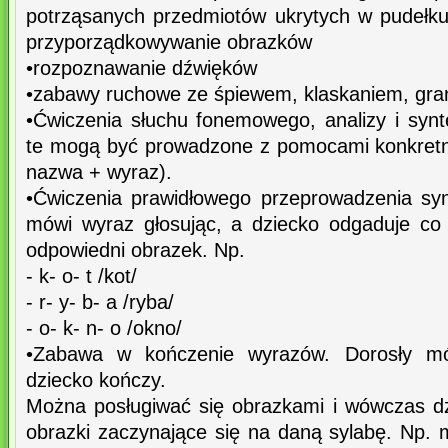
potrząsanych przedmiotów ukrytych w pudełk
przyporządkowywanie obrazków
•rozpoznawanie dźwięków
•zabawy ruchowe ze śpiewem, klaskaniem, gra
•Ćwiczenia słuchu fonemowego, analizy i synt
te mogą być prowadzone z pomocami konkretn
nazwa + wyraz).
•Ćwiczenia prawidłowego przeprowadzenia syn
mówi wyraz głosując, a dziecko odgaduje co 
odpowiedni obrazek. Np.
- k- o- t /kot/
- r- y- b- a /ryba/
- o- k- n- o /okno/
•Zabawa w kończenie wyrazów. Dorosły mó
dziecko kończy.
Można posługiwać się obrazkami i wówczas dz
obrazki zaczynające się na daną sylabę. Np. ma..