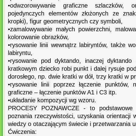
•odwzorowywanie graficzne szlaczków, 
pojedynczych elementów złożonych ze znaków
kropki), figur geometrycznych czy symboli,
•zamalowywanie małych powierzchni, malowa
kolorowanie obrazków,
•rysowanie linii wewnątrz labiryntów, także w
labiryntu,
•rysowanie pod dyktando, inaczej dyktando 
kratkowym dziecko robi punkt i dalej rysuje po
dorosłego, np. dwie kratki w dół, trzy kratki w 
•rysowanie linii poprzez łączenie punktów, 
graficzne – łączenie punktów A1 i C3 itp.
•układanie kompozycji wg wzoru.
PROCESY POZNAWCZE - to podstawowe fun
poznania rzeczywistości, uzyskania orientacji 
wiedzy o otaczającym świecie i przetwarzania u
Ćwiczenia: