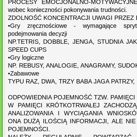
PROCESY EMOCJONALNO-MOTYWACYJNE – 
wobec konieczności pokonywania trudności.
ZDOLNOŚĆ KONCENTRACJI UWAGI PRZEZ 
•Gry zręcznościowe - wymagające sprytu
podejmowania decyzji
NP.TETRIS, DOBBLE, JENGA, STUDNIA JAK
SPEED CUPS
•Gry logiczne
NP. REBUSY, ANALOGIE, ANAGRAMY, SUD
•Zabawowe
TYPU RAZ, DWA, TRZY BABA JAGA PATRZY,
ODPOWIEDNIA POJEMNOŚĆ TZW. PAMIĘCI
W PAMIĘCI KRÓTKOTRWAŁEJ ZACHODZĄ
ANALIZOWANIA I WYCIĄGANIA WNIOSKÓ
ONA DUŻĄ ILOŚCIĄ INFORMACJI, ALE NI
POJEMNOŚCI.