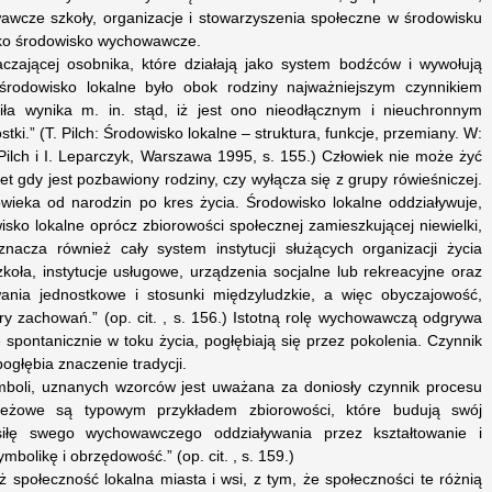
wcze szkoły, organizacje i stowarzyszenia społeczne w środowisku
jako środowisko wychowawcze.
aczającej osobnika, które działają jako system bodźców i wywołują
 środowisko lokalne było obok rodziny najważniejszym czynnikiem
 siła wynika m. in. stąd, iż jest ono nieodłącznym i nieuchronnym
ki.” (T. Pilch: Środowisko lokalne – struktura, funkcje, przemiany. W:
ilch i I. Leparczyk, Warszawa 1995, s. 155.) Człowiek nie może żyć
t gdy jest pozbawiony rodziny, czy wyłącza się z grupy rówieśniczej.
owieka od narodzin po kres życia. Środowisko lokalne oddziaływuje,
ko lokalne oprócz zbiorowości społecznej zamieszkującej niewielki,
nacza również cały system instytucji służących organizacji życia
zkoła, instytucje usługowe, urządzenia socjalne lub rekreacyjne oraz
nia jednostkowe i stosunki międzyludzkie, a więc obyczajowość,
ry zachowań.” (op. cit. , s. 156.) Istotną rolę wychowawczą odgrywa
 spontanicznie w toku życia, pogłębiają się przez pokolenia. Czynnik
ogłębia znaczenie tradycji.
ymboli, uznanych wzorców jest uważana za doniosły czynnik procesu
dzieżowe są typowym przykładem zbiorowości, które budują swój
iłę swego wychowawczego oddziaływania przez kształtowanie i
mbolikę i obrzędowość.” (op. cit. , s. 159.)
połeczność lokalna miasta i wsi, z tym, że społeczności te różnią