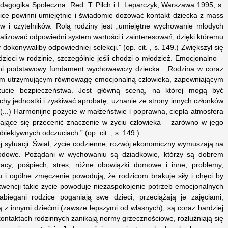
edagogika Społeczna. Red. T. Pilch i I. Leparczyk, Warszawa 1995, s.
zice powinni umiejętnie i świadomie dozować kontakt dziecka z mass
w i czytelników. Rolą rodziny jest „umiejętne wychowanie młodych
alizować odpowiedni system wartości i zainteresowań, dzięki któremu
 dokonywaliby odpowiedniej selekcji.” (op. cit. , s. 149.) Zwiększył się
zieci w rodzinie, szczególnie jeśli chodzi o młodzież. Emocjonalno –
ełni podstawowy fundament wychowawczy dziecka. „Rodzina w coraz
kiem utrzymującym równowagę emocjonalną człowieka, zapewniającym
zucie bezpieczeństwa. Jest główną sceną, na której mogą być
y jednostki i zyskiwać aprobatę, uznanie ze strony innych członków
 (...) Harmonijne pożycie w małżeństwie i poprawna, ciepła atmosfera
ające się przecenić znaczenie w życiu człowieka – zarówno w jego
iektywnych odczuciach.” (op. cit. , s. 149.)
ej sytuacji. Świat, życie codzienne, rozwój ekonomiczny wymuszają na
dowe. Pożądani w wychowaniu są dziadkowie, którzy są dobrem
acy, pośpiech, stres, różne obowiązki domowe i inne, problemy,
u i ogólne zmęczenie powodują, że rodzicom brakuje siły i chęci by
wencji takie życie powoduje niezaspokojenie potrzeb emocjonalnych
abiegani rodzice poganiają swe dzieci, przeciążają je zajęciami,
ją z innymi dziećmi (zawsze lepszymi od własnych), są coraz bardziej
W kontaktach rodzinnych zanikają normy grzecznościowe, rozluźniają się