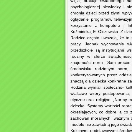
więzi, brakuje świadomego na
psychologicznej niewiedzy i ni
chronią dzieci przed złymi wpł
oglądanie programów telewizyjn
korzystanie z komputera i Int
Koźmińska, E. Olszewska: Z dzie
Rodzice często uważają, że to
pracy. Jednak wychowanie wła
przedszkole są instytucjami w
rodziny w sferze świadomości
znajomości norm. „Sam proces 
środowisku rodzinnym norm, 
konkretyzowanych przez oddzia
znaczą dla dziecka konkretne za
Rodzina wymiar społeczno- kul
właściwe wzory postępowania, 
etyczne oraz religijne. „Normy 
dziecka. Systemy wartości repr
określających, co dobre, a co 
zachowań moralnych, ważnym dl
modele nie zawładną jego świadomo
Kolejnymi podstawowymi środow