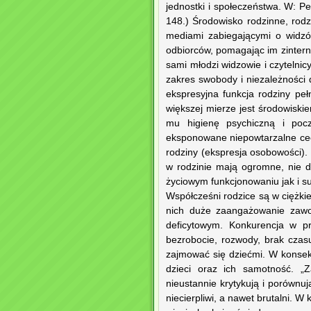
jednostki i społeczeństwa. W: P
148.) Środowisko rodzinne, rod
mediami zabiegającymi o widzó
odbiorców, pomagając im zintern
sami młodzi widzowie i czytelnicy
zakres swobody i niezależności d
ekspresyjna funkcja rodziny p
większej mierze jest środowis
mu higienę psychiczną i poc
eksponowane niepowtarzalne cech
rodziny (ekspresja osobowości).
w rodzinie mają ogromne, nie d
życiowym funkcjonowaniu jak i sub
Współcześni rodzice są w ciężki
nich duże zaangażowanie zawo
deficytowym. Konkurencja w pr
bezrobocie, rozwody, brak czas
zajmować się dziećmi. W konsek
dzieci oraz ich samotność. „Z
nieustannie krytykują i porównu
niecierpliwi, a nawet brutalni. 