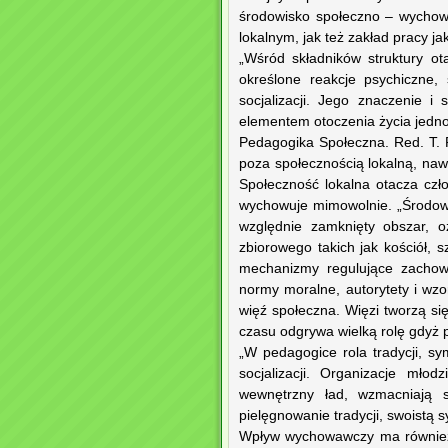
środowisko społeczno – wychowa
lokalnym, jak też zakład pracy 
„Wśród składników struktury ot
określone reakcje psychiczne,
socjalizacji. Jego znaczenie i
elementem otoczenia życia jednost
Pedagogika Społeczna. Red. T. P
poza społecznością lokalną, nawe
Społeczność lokalna otacza czł
wychowuje mimowolnie. „Środowis
względnie zamknięty obszar, oz
zbiorowego takich jak kościół, s
mechanizmy regulujące zachowa
normy moralne, autorytety i wzo
więź społeczna. Więzi tworzą się
czasu odgrywa wielką rolę gdyż p
„W pedagogice rola tradycji, s
socjalizacji. Organizacje mło
wewnętrzny ład, wzmacniają s
pielęgnowanie tradycji, swoistą sy
Wpływ wychowawczy ma również s