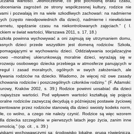
uczania wartości. Jednocześnie, co jest pochodną braku czasu,
edoceniania zagrożeń ze strony współczesnej kultury, rodzice nie
ywami i pozwalają im na wiele szkodliwych zachowań: na nadmierne
ych (często nieodpowiednich dla dzieci), nadmierne i niewłaściwe
ernetu, spędzanie czasu na niekontrolowanych zajęciach.” ( I.
ckiem w świat wartości, Warszawa 2011, s. 17, 18.)
 szkoła powinna wychowywać a oni zajmują się utrzymaniem domu,
snych dzieci przede wszystkim jest domeną rodziców. Szkoła,
spomagającymi w wychowaniu dzieci. Oddziaływania socjalizacyjne
owo –moralnej ukierunkowują moralnie dzieci, wyrażają się w
rozwoju osobowego dziecka przebiega w atmosferze panujących w
reguł i zasad moralnych, ogólnych w swych założeniach, ale
ływania rodziców na dziecko. Wiadomo, że więcej niż owe zasady
chowania rodziców i poszczególnych członków rodziny.” (F. Adamski:
turowy, Kraków 2002, s. 39.) Rodzice powinni uosabiać dla dzieci
najwyższe wartości. Pod wpływem wartości kształtują się pojęcia
moralne rodziców zazwyczaj decydują o późniejszej postawie życiowej
ezentowane przez rodziców stanowią dla dzieci swoisty kodeks norm,
złe, co wolno, a czego nie należy czynić. Rodzice są więc wzorem
a dziecka szczególnie w pierwszych latach jego życia, zanim inne
ścią.” (op. cit. , s. 39.)
iskami wychowawczymi są: środowisko lokalne, grupa rówieśnicza,