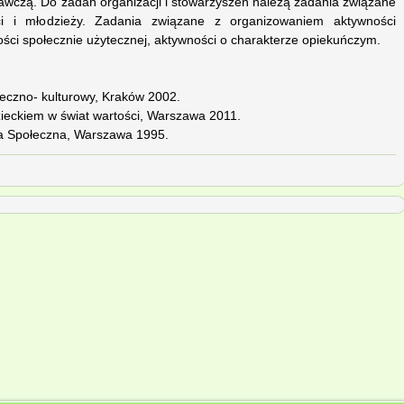
awczą. Do zadań organizacji i stowarzyszeń należą zadania związane
i i młodzieży. Zadania związane z organizowaniem aktywności
ości społecznie użytecznej, aktywności o charakterze opiekuńczym.
eczno- kulturowy, Kraków 2002.
zieckiem w świat wartości, Warszawa 2011.
ika Społeczna, Warszawa 1995.