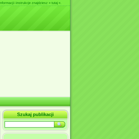
nformacji i instrukcje znajdziesz
» tutaj «
.
Szukaj publikacji