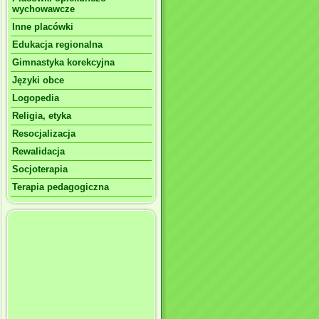
wychowawcze
Inne placówki
Edukacja regionalna
Gimnastyka korekcyjna
Języki obce
Logopedia
Religia, etyka
Resocjalizacja
Rewalidacja
Socjoterapia
Terapia pedagogiczna