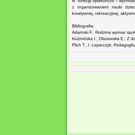
in. funkcję opiekuńczo – wychow
z organizowaniem nauki dziec
kreatywnej, rekreacyjnej, aktywn
Bibliografia:
Adamski F.: Rodzina wymiar społ
Koźmińska I., Olszewska E.: Z d
Pilch T., I. Leparczyk: Pedagog