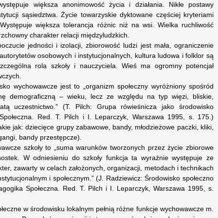
ystępuje większa anonimowość życia i działania. Nikłe postawy
stytucji sąsiedztwa. Życie towarzyskie dyktowane częściej kryteriami
 Występuje większa tolerancja różnic niż na wsi. Wielka ruchliwość
zchowny charakter relacji międzyludzkich.
oczucie jedności i izolacji, zbiorowość ludzi jest mała, ograniczenie
autorytetów osobowych i instytucjonalnych, kultura ludowa i folklor są
zczególna rola szkoły i nauczyciela. Wieś ma ogromny potencjał
czych.
isko wychowawcze jest to „organizm społeczny wyróżniony spośród
ę demograficzną – wieku, lecz ze względu na typ więzi, bliskie,
ą uczestnictwo.” (T. Pilch: Grupa rówieśnicza jako środowisko
ołeczna. Red. T. Pilch i I. Leparczyk, Warszawa 1995, s. 175.)
kie jak: dziecięce grupy zabawowe, bandy, młodzieżowe paczki, kliki,
angi, bandy przestępcze).
awcze szkoły to „suma warunków tworzonych przez życie zbiorowe
dnostek. W odniesieniu do szkoły funkcja ta wyraźnie występuje ze
ter, zawarty w celach założonych, organizacji, metodach i technikach
 instytucjonalnym i społecznym.” (J. Radziewicz: Środowisko społeczno
ogika Społeczna. Red. T. Pilch i I. Leparczyk, Warszawa 1995, s.
połeczne w środowisku lokalnym pełnią różne funkcje wychowawcze m.