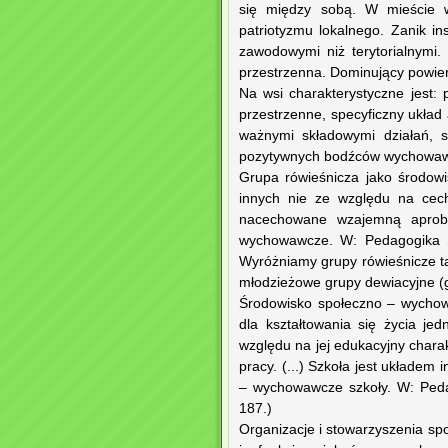
się między sobą. W mieście w
patriotyzmu lokalnego. Zanik in
zawodowymi niż terytorialnymi.
przestrzenna. Dominujący powier
Na wsi charakterystyczne jest: p
przestrzenne, specyficzny układ 
ważnymi składowymi działań, s
pozytywnych bodźców wychowaw
Grupa rówieśnicza jako środow
innych nie ze względu na cech
nacechowane wzajemną aprobat
wychowawcze. W: Pedagogika Sp
Wyróżniamy grupy rówieśnicze ta
młodzieżowe grupy dewiacyjne (g
Środowisko społeczno – wychow
dla kształtowania się życia je
względu na jej edukacyjny charak
pracy. (...) Szkoła jest układem
– wychowawcze szkoły. W: Pedag
187.)
Organizacje i stowarzyszenia s