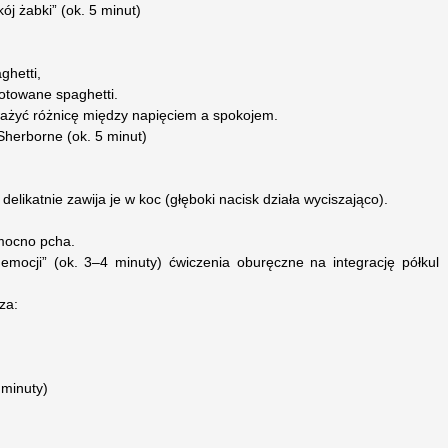
ój żabki” (ok. 5 minut)
ghetti,
gotowane spaghetti.
żyć różnicę między napięciem a spokojem.
Sherborne (ok. 5 minut)
delikatnie zawija je w koc (głęboki nacisk działa wyciszająco).
 mocno pcha.
emocji” (ok. 3–4 minuty) ćwiczenia oburęczne na integrację półkul
za:
 minuty)