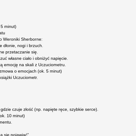
. 5 minut)
atu
o Weroniki Sherborne:
e dłonie, nogi i brzuch.
ne przetaczanie się.
uć własne ciało i obniżyć napięcie.
ą emocję na skali z Uczuciometru.
zmowa o emocjach (ok. 5 minut)
książki Uczuciometr.
gdzie czuje złość (np. napięte ręce, szybkie serce).
ok. 10 minut)
mentu.
a się pojawiać”