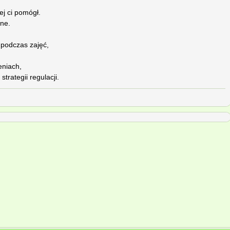
ej ci pomógł.
ne.
 podczas zajęć,
eniach,
trategii regulacji.