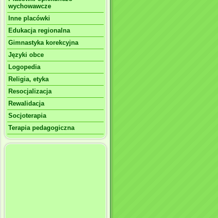
wychowawcze
Inne placówki
Edukacja regionalna
Gimnastyka korekcyjna
Języki obce
Logopedia
Religia, etyka
Resocjalizacja
Rewalidacja
Socjoterapia
Terapia pedagogiczna