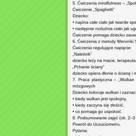
5. Ćwiczenia mindfulness – „Spok
Ćwiczenie „Spaghetti”
Dziecko:
• napina całe ciało jak twarde spa
• następnie rozluźnia ciało jak u
Ćwiczenie pomaga dziecku zauwa
6. Ćwiczenia z metody Weroniki 
Ćwiczenia regulujące napięcie:
„Naleśnik”
dziecko leży na macie, terapeuta 
„Pchanie ściany”
dziecko opiera dłonie o ścianę i
7. Praca plastyczna – „Wulkan 
mózgowych
Dziecko koloruje wulkan i zaznac
• kiedy wulkan jest spokojny,
• kiedy zaczyna się złościć,
• co pomaga go uspokoić.
8. Podsumowanie zajęć (ok. 2–3
Powrót do Uczuciometru.
Pytania: