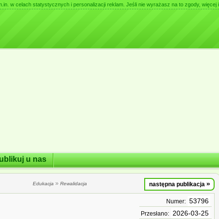
. w celach statystycznych i personalizacji reklam. Jeśli nie wyrażasz na to zgody, więcej i
ublikuj u nas
»
»
Edukacja
Rewalidacja
następna publikacja
53796
Numer:
2026-03-25
Przesłano: