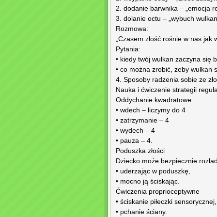
2. dodanie barwnika – „emocja r
3. dolanie octu – „wybuch wulkan
Rozmowa:
„Czasem złość rośnie w nas jak 
Pytania:
• kiedy twój wulkan zaczyna się b
• co można zrobić, żeby wulkan s
4. Sposoby radzenia sobie ze zło
Nauka i ćwiczenie strategii regula
Oddychanie kwadratowe
• wdech – liczymy do 4
• zatrzymanie – 4
• wydech – 4
• pauza – 4.
Poduszka złości
Dziecko może bezpiecznie rozła
• uderzając w poduszkę,
• mocno ją ściskając.
Ćwiczenia proprioceptywne
• ściskanie piłeczki sensorycznej,
• pchanie ściany.