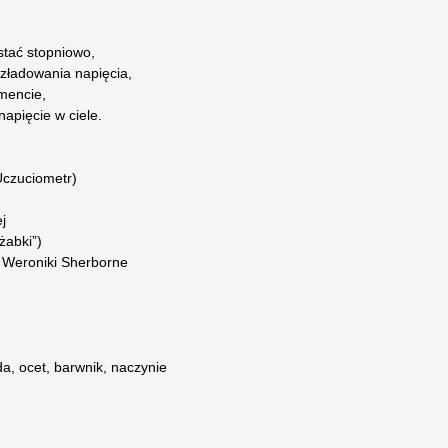
stać stopniowo,
zładowania napięcia,
mencie,
napięcie w ciele.
 Uczuciometr)
j
żabki”)
 Weroniki Sherborne
a, ocet, barwnik, naczynie