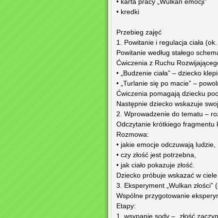
• karta pracy „Wulkan emocji”
• kredki
Przebieg zajęć
1. Powitanie i regulacja ciała (ok
Powitanie według stałego schem
Ćwiczenia z Ruchu Rozwijająceg
• „Budzenie ciała” – dziecko klepi
• „Turlanie się po macie” – powol
Ćwiczenia pomagają dziecku pocz
Następnie dziecko wskazuje swoj
2. Wprowadzenie do tematu – ro
Odczytanie krótkiego fragmentu 
Rozmowa:
• jakie emocje odczuwają ludzie,
• czy złość jest potrzebna,
• jak ciało pokazuje złość.
Dziecko próbuje wskazać w ciele 
3. Eksperyment „Wulkan złości” (
Wspólne przygotowanie ekspery
Etapy:
1. wsypanie sody – „złość zaczyn