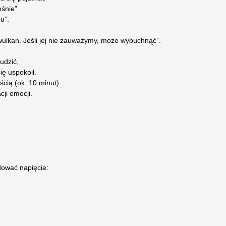
ośnie”
u”.
wulkan. Jeśli jej nie zauważymy, może wybuchnąć”.
udzić,
ię uspokoił.
ścią (ok. 10 minut)
cji emocji.
dować napięcie: