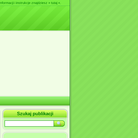
nformacji i instrukcje znajdziesz
» tutaj «
.
Szukaj publikacji