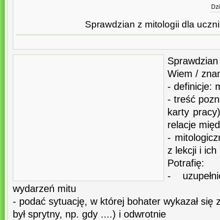
Dzi
Sprawdzian z mitologii dla uczn
Sprawdzian 
Wiem / zna
- definicje: 
- treść pozn
karty pracy
relacje międ
- mitologic
z lekcji i i
Potrafię:
- uzupełn
wydarzeń mitu
- podać sytuację, w której bohater wykazał się
był sprytny, np. gdy ....) i odwrotnie