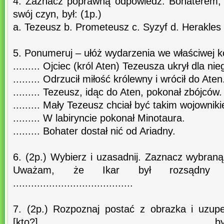
4. Zaznacz poprawną odpowiedź. Bohaterem, k
swój czyn, był: (1p.)
a. Tezeusz b. Prometeusz c. Syzyf d. Herakles
5. Ponumeruj – ułóż wydarzenia we właściwej ko
......... Ojciec (król Aten) Tezeusza ukrył dla ni
......... Odrzucił miłość królewny i wrócił do Aten
......... Tezeusz, idąc do Aten, pokonał zbójców.
......... Mały Tezeusz chciał być takim wojownik
......... W labiryncie pokonał Minotaura.
......... Bohater dostał nić od Ariadny.
6. (2p.) Wybierz i uzasadnij. Zaznacz wybran
Uważam, że Ikar był rozsądny 
........................................
7. (2p.) Rozpoznaj postać z obrazka i uzup
[kto?] ..................................