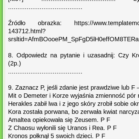
........................................
Źródło obrazka: https://www.templatemonste
143712.html?
srsltid=AfmBOooePM_SpFgD5lH0effOM8TER
8. Odpowiedz na pytanie i uzasadnij: Czy K
(2p.)
........................................
9. Zaznacz P, jeśli zdanie jest prawdziwe lub F –
Mit o Demeter i Korze wyjaśnia zmienność pór 
Herakles zabił lwa i z jego skóry zrobił sobie ok
Kora została porwana, bo zerwała kwiat narcyz
Amaltea opiekowała się Zeusem. P F
Z Chaosu wyłonili się Uranos i Rea. P F
Kronos połknął 5 swoich dzieci. P F