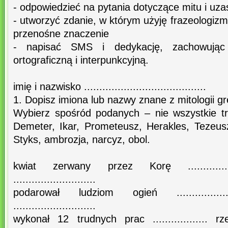
- odpowiedzieć na pytania dotyczące mitu i uza
- utworzyć zdanie, w którym użyję frazeologizm
przenośne znaczenie
- napisać SMS i dedykację, zachowując
ortograficzną i interpunkcyjną.
imię i nazwisko ........................................
1. Dopisz imiona lub nazwy znane z mitologii gre
Wybierz spośród podanych – nie wszystkie t
Demeter, Ikar, Prometeusz, Herakles, Tezeus
Styks, ambrozja, narcyz, obol.
kwiat zerwany przez Korę ............
...........................
podarował ludziom ogień .............
...........................
wykonał 12 trudnych prac .................. 