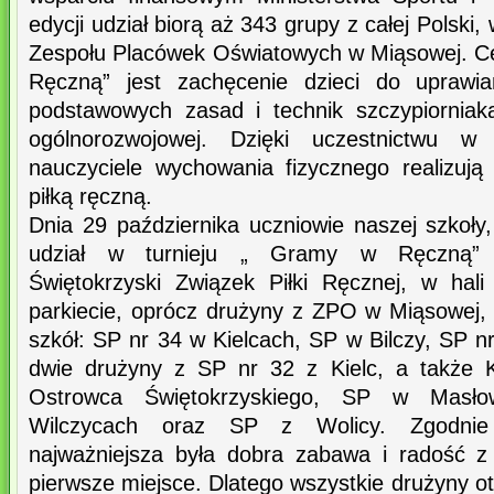
edycji udział biorą aż 343 grupy z całej Polski, 
Zespołu Placówek Oświatowych w Miąsowej. 
Ręczną” jest zachęcenie dzieci do uprawian
podstawowych zasad i technik szczypiorniak
ogólnorozwojowej. Dzięki uczestnictwu w
nauczyciele wychowania fizycznego realizuj
piłką ręczną.
Dnia 29 października uczniowie naszej szkoły
udział w turnieju „ Gramy w Ręczną” 
Świętokrzyski Związek Piłki Ręcznej, w ha
parkiecie, oprócz drużyny z ZPO w Miąsowej,
szkół: SP nr 34 w Kielcach, SP w Bilczy, SP nr
dwie drużyny z SP nr 32 z Kielc, a także K
Ostrowca Świętokrzyskiego, SP w Masł
Wilczycach oraz SP z Wolicy. Zgodni
najważniejsza była dobra zabawa i radość z 
pierwsze miejsce. Dlatego wszystkie drużyny o