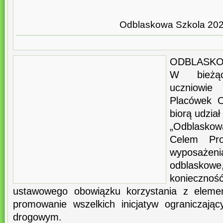
Odblaskowa Szkola 20
ODBLASKO
W bieżą
uczniowie
Placówek 
biorą udział
„Odblaskow
Celem Pro
wyposażen
odblaskow
konieczn
ustawowego obowiązku korzystania z eleme
promowanie wszelkich inicjatyw ograniczają
drogowym.