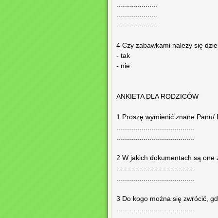
.....................
.....................
.....................
4 Czy zabawkami należy się dziel
- tak
- nie
ANKIETA DLA RODZICÓW
1 Proszę wymienić znane Panu/ 
........................................
........................................
2 W jakich dokumentach są one 
........................................
........................................
3 Do kogo można się zwrócić, g
........................................