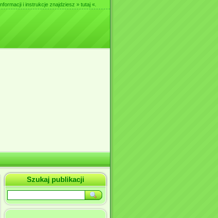
nformacji i instrukcje znajdziesz
» tutaj «
.
Szukaj publikacji