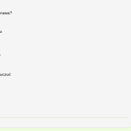
 prawa?
u
?
 uczuć