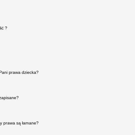
ić ?
Pani prawa dziecka?
zapisane?
dy prawa są łamane?