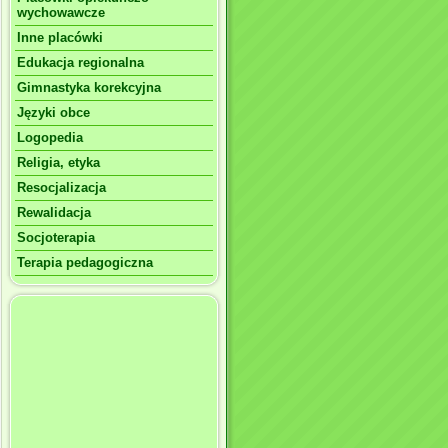
wychowawcze
Inne placówki
Edukacja regionalna
Gimnastyka korekcyjna
Języki obce
Logopedia
Religia, etyka
Resocjalizacja
Rewalidacja
Socjoterapia
Terapia pedagogiczna