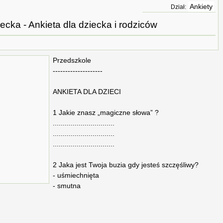
Ankiety
Dział:
ecka - Ankieta dla dziecka i rodziców
Przedszkole
--------------------
ANKIETA DLA DZIECI
1 Jakie znasz „magiczne słowa” ?
...............................
...............................
...............................
2 Jaka jest Twoja buzia gdy jesteś szczęśliwy?
- uśmiechnięta
- smutna