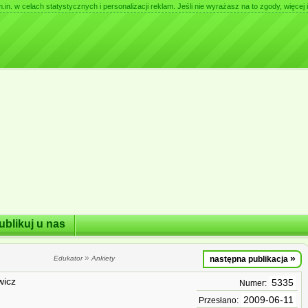
. w celach statystycznych i personalizacji reklam. Jeśli nie wyrażasz na to zgody, więcej i
ublikuj u nas
»
»
Edukator
Ankiety
następna publikacja
wicz
5335
Numer:
2009-06-11
Przesłano: