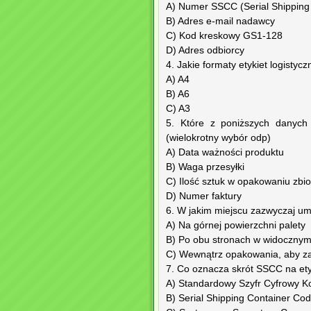
A) Numer SSCC (Serial Shipping
B) Adres e-mail nadawcy
C) Kod kreskowy GS1-128
D) Adres odbiorcy
4. Jakie formaty etykiet logisty
A) A4
B) A6
C) A3
5. Które z poniższych danych
(wielokrotny wybór odp)
A) Data ważności produktu
B) Waga przesyłki
C) Ilość sztuk w opakowaniu zbi
D) Numer faktury
6. W jakim miejscu zazwyczaj umi
A) Na górnej powierzchni palety
B) Po obu stronach w widocznym
C) Wewnątrz opakowania, aby z
7. Co oznacza skrót SSCC na etyk
A) Standardowy Szyfr Cyfrowy K
B) Serial Shipping Container Co