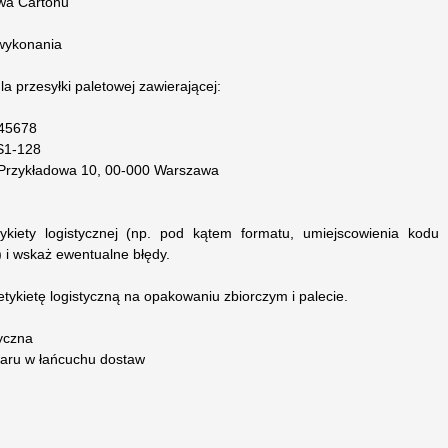
wa Cartonu
wykonania
la przesyłki paletowej zawierającej:
45678
S1-128
. Przykładowa 10, 00-000 Warszawa
kiety logistycznej (np. pod kątem formatu, umiejscowienia kodu
i wskaż ewentualne błędy.
tykietę logistyczną na opakowaniu zbiorczym i palecie.
yczna
owaru w łańcuchu dostaw