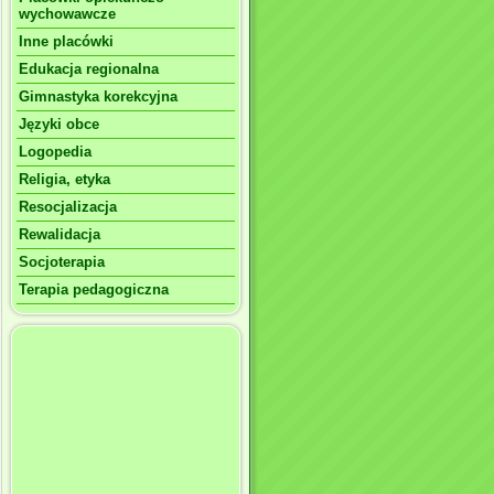
wychowawcze
Inne placówki
Edukacja regionalna
Gimnastyka korekcyjna
Języki obce
Logopedia
Religia, etyka
Resocjalizacja
Rewalidacja
Socjoterapia
Terapia pedagogiczna