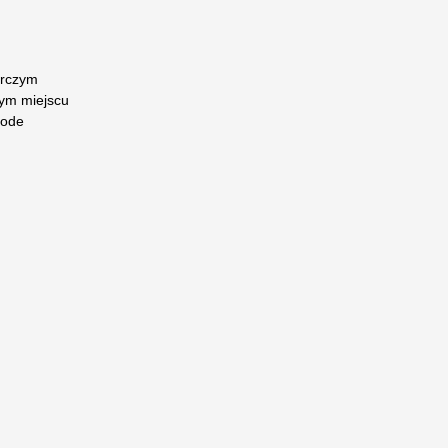
orczym
nym miejscu
Code