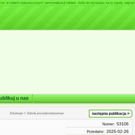
. w celach statystycznych i personalizacji reklam. Jeśli nie wyrażasz na to zgody, więcej i
ublikuj u nas
»
»
Edukacja
Szkoła ponadpodstawowa
następna publikacja
53106
Numer:
2025-02-26
Przesłano: