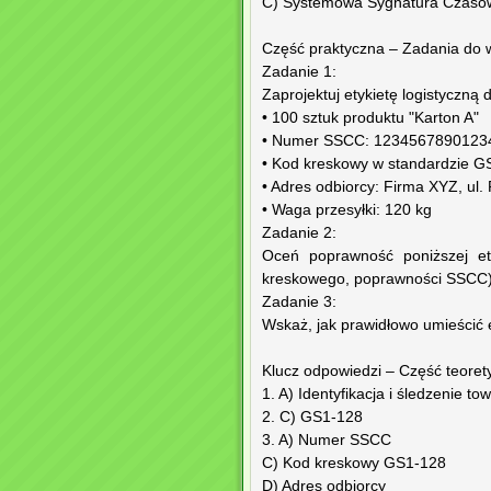
C) Systemowa Sygnatura Czaso
Część praktyczna – Zadania do 
Zadanie 1:
Zaprojektuj etykietę logistyczną d
• 100 sztuk produktu "Karton A"
• Numer SSCC: 1234567890123
• Kod kreskowy w standardzie G
• Adres odbiorcy: Firma XYZ, ul
• Waga przesyłki: 120 kg
Zadanie 2:
Oceń poprawność poniższej ety
kreskowego, poprawności SSCC) 
Zadanie 3:
Wskaż, jak prawidłowo umieścić e
Klucz odpowiedzi – Część teoret
1. A) Identyfikacja i śledzenie t
2. C) GS1-128
3. A) Numer SSCC
C) Kod kreskowy GS1-128
D) Adres odbiorcy