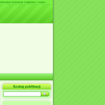
nformacji i instrukcje znajdziesz
» tutaj «
.
Szukaj publikacji