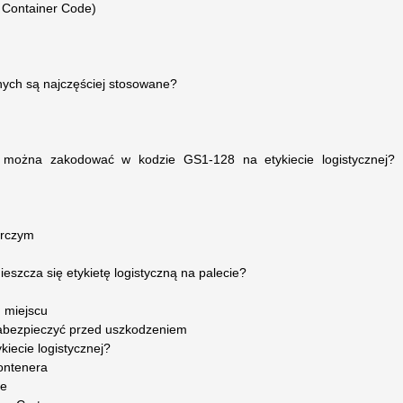
 Container Code)
cznych są najczęściej stosowane?
 można zakodować w kodzie GS1-128 na etykiecie logistycznej?
orczym
eszcza się etykietę logistyczną na palecie?
 miejscu
abezpieczyć przed uszkodzeniem
iecie logistycznej?
ontenera
de