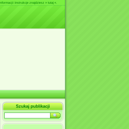
nformacji i instrukcje znajdziesz
» tutaj «
.
Szukaj publikacji