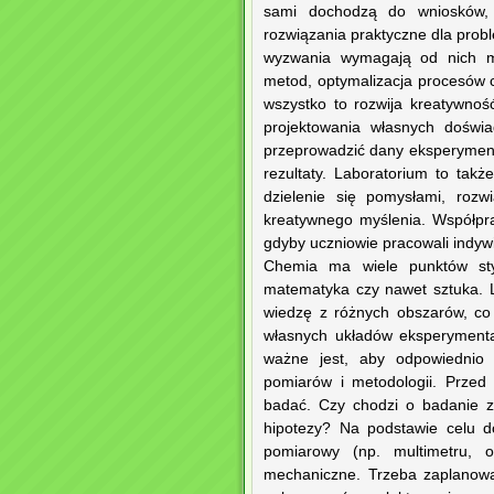
sami dochodzą do wniosków, 
rozwiązania praktyczne dla prob
wyzwania wymagają od nich my
metod, optymalizacja procesów
wszystko to rozwija kreatywno
projektowania własnych doświa
przeprowadzić dany eksperyment
rezultaty. Laboratorium to ta
dzielenie się pomysłami, roz
kreatywnego myślenia. Współpra
gdyby uczniowie pracowali indywi
Chemia ma wiele punktów stycz
matematyka czy nawet sztuka. 
wiedzę z różnych obszarów, co 
własnych układów eksperymenta
ważne jest, aby odpowiednio 
pomiarów i metodologii. Przed
badać. Czy chodzi o badanie z
hipotezy? Na podstawie celu d
pomiarowy (np. multimetru, o
mechaniczne. Trzeba zaplanowa