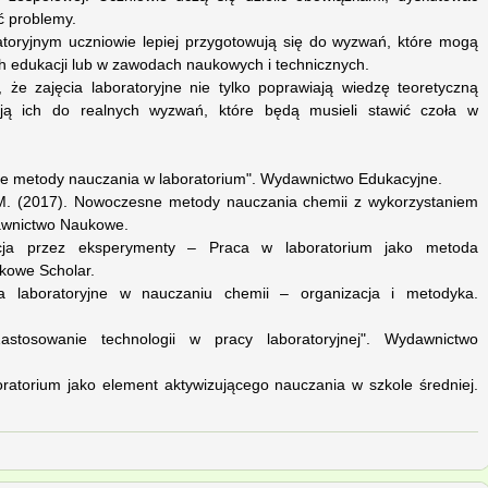
ć problemy.
atoryjnym uczniowie lepiej przygotowują się do wyzwań, które mogą
 edukacji lub w zawodach naukowych i technicznych.
, że zajęcia laboratoryjne nie tylko poprawiają wiedzę teoretyczną
ują ich do realnych wyzwań, które będą musieli stawić czoła w
jne metody nauczania w laboratorium". Wydawnictwo Edukacyjne.
 M. (2017). Nowoczesne metody nauczania chemii z wykorzystaniem
dawnictwo Naukowe.
acja przez eksperymenty – Praca w laboratorium jako metoda
kowe Scholar.
a laboratoryjne w nauczaniu chemii – organizacja i metodyka.
stosowanie technologii w pracy laboratoryjnej". Wydawnictwo
oratorium jako element aktywizującego nauczania w szkole średniej.