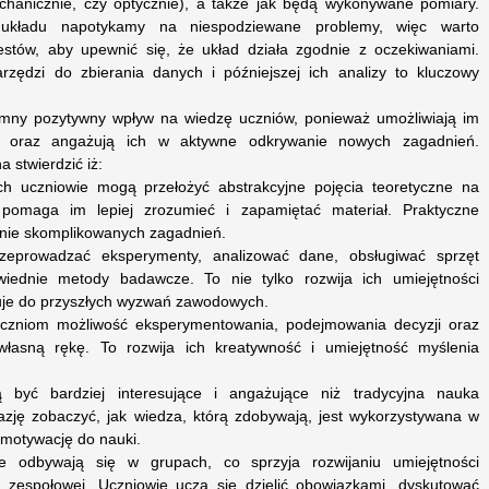
echanicznie, czy optycznie), a także jak będą wykonywane pomiary.
 układu napotykamy na niespodziewane problemy, więc warto
estów, aby upewnić się, że układ działa zgodnie z oczekiwaniami.
rzędzi do zbierania danych i późniejszej ich analizy to kluczowy
romny pozytywny wpływ na wiedzę uczniów, ponieważ umożliwiają im
ii oraz angażują ich w aktywne odkrywanie nowych zagadnień.
stwierdzić iż:
ych uczniowie mogą przełożyć abstrakcyjne pojęcia teoretyczne na
 pomaga im lepiej zrozumieć i zapamiętać materiał. Praktyczne
anie skomplikowanych zagadnień.
rzeprowadzać eksperymenty, analizować dane, obsługiwać sprzęt
wiednie metody badawcze. To nie tylko rozwija ich umiejętności
wuje do przyszłych wyzwań zawodowych.
uczniom możliwość eksperymentowania, podejmowania decyzji oraz
łasną rękę. To rozwija ich kreatywność i umiejętność myślenia
ą być bardziej interesujące i angażujące niż tradycyjna nauka
azję zobaczyć, jak wiedza, którą zdobywają, jest wykorzystywana w
 motywację do nauki.
ne odbywają się w grupach, co sprzyja rozwijaniu umiejętności
y zespołowej. Uczniowie uczą się dzielić obowiązkami, dyskutować