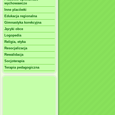
wychowawcze
Inne placówki
Edukacja regionalna
Gimnastyka korekcyjna
Języki obce
Logopedia
Religia, etyka
Resocjalizacja
Rewalidacja
Socjoterapia
Terapia pedagogiczna