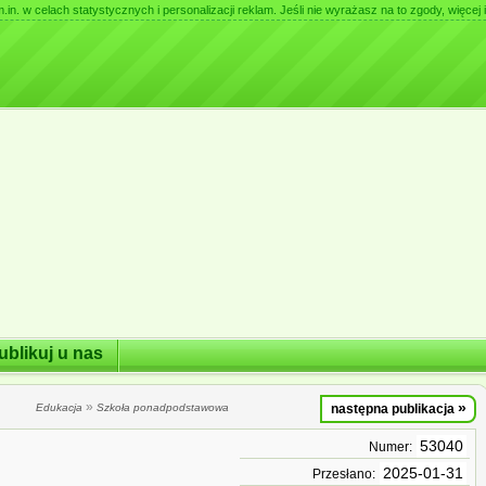
. w celach statystycznych i personalizacji reklam. Jeśli nie wyrażasz na to zgody, więcej i
ublikuj u nas
»
»
Edukacja
Szkoła ponadpodstawowa
następna publikacja
53040
Numer:
2025-01-31
Przesłano: