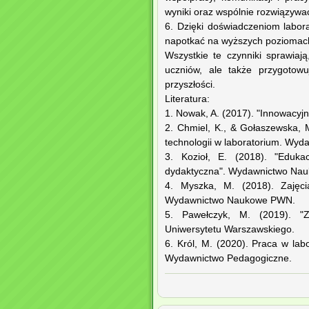
wyniki oraz wspólnie rozwiązywa
6. Dzięki doświadczeniom labor
napotkać na wyższych poziomach
Wszystkie te czynniki sprawiają
uczniów, ale także przygotow
przyszłości.
Literatura:
1. Nowak, A. (2017). "Innowacy
2. Chmiel, K., & Gołaszewska,
technologii w laboratorium. Wy
3. Kozioł, E. (2018). "Eduk
dydaktyczna". Wydawnictwo Nau
4. Myszka, M. (2018). Zajęci
Wydawnictwo Naukowe PWN.
5. Pawełczyk, M. (2019). "Za
Uniwersytetu Warszawskiego.
6. Król, M. (2020). Praca w lab
Wydawnictwo Pedagogiczne.