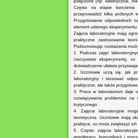
połączone (np. elektrycznie, m
Często na etapie tworzenia
przeprowadzić kilka próbnych t
Przygotowanie odpowiednich na
element udanego eksperymentu.
Zajęcia laboratoryjne mają og
praktyczne zastosowanie teor
Podsumowując rozważania można 
1. Podczas zajęć laboratoryjn
rzeczywiste eksperymenty, co
doświadczenie ułatwia przyswaj
2. Uczniowie uczą się, jak p
laboratoryjny i stosować odpo
praktyczne, ale także przygoto
3. Praca w laboratorium daje 
rozwiązywania problemów na w
krytycznego.
4. Zajęcia laboratoryjne mog
teoretyczna. Uczniowie mają ok
praktyce, co może zwiększyć ich
5. Często zajęcia laboratoryj
współpracy, komunikacji i prac