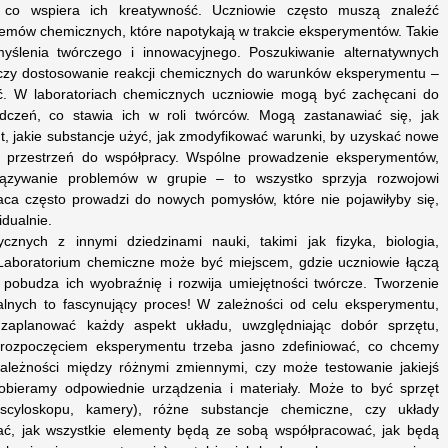
co wspiera ich kreatywność. Uczniowie często muszą znaleźć
lemów chemicznych, które napotykają w trakcie eksperymentów. Takie
ślenia twórczego i innowacyjnego. Poszukiwanie alternatywnych
 czy dostosowanie reakcji chemicznych do warunków eksperymentu –
ść. W laboratoriach chemicznych uczniowie mogą być zachęcani do
dczeń, co stawia ich w roli twórców. Mogą zastanawiać się, jak
, jakie substancje użyć, jak zmodyfikować warunki, by uzyskać nowe
kże przestrzeń do współpracy. Wspólne prowadzenie eksperymentów,
wiązywanie problemów w grupie – to wszystko sprzyja rozwojowi
ca często prowadzi do nowych pomysłów, które nie pojawiłyby się,
dualnie.
nych z innymi dziedzinami nauki, takimi jak fizyka, biologia,
Laboratorium chemiczne może być miejscem, gdzie uczniowie łączą
pobudza ich wyobraźnię i rozwija umiejętności twórcze. Tworzenie
lnych to fascynujący proces! W zależności od celu eksperymentu,
zaplanować każdy aspekt układu, uwzględniając dobór sprzętu,
 rozpoczęciem eksperymentu trzeba jasno zdefiniować, co chcemy
ależności między różnymi zmiennymi, czy może testowanie jakiejś
obieramy odpowiednie urządzenia i materiały. Może to być sprzęt
scyloskopu, kamery), różne substancje chemiczne, czy układy
ć, jak wszystkie elementy będą ze sobą współpracować, jak będą