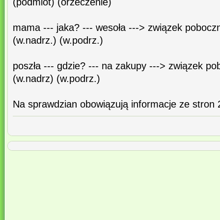
(podmiot) (orzeczenie)
mama --- jaka? --- wesoła ---> związek pobocz
(w.nadrz.) (w.podrz.)
poszła --- gdzie? --- na zakupy ---> związek p
(w.nadrz) (w.podrz.)
Na sprawdzian obowiązują informacje ze stron 