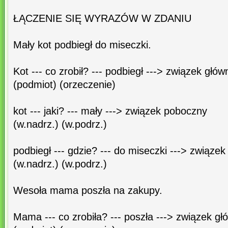
ŁĄCZENIE SIĘ WYRAZÓW W ZDANIU
Mały kot podbiegł do miseczki.
Kot --- co zrobił? --- podbiegł ---> związek głów
(podmiot) (orzeczenie)
kot --- jaki? --- mały ---> związek poboczny
(w.nadrz.) (w.podrz.)
podbiegł --- gdzie? --- do miseczki ---> związe
(w.nadrz.) (w.podrz.)
Wesoła mama poszła na zakupy.
Mama --- co zrobiła? --- poszła ---> związek gł