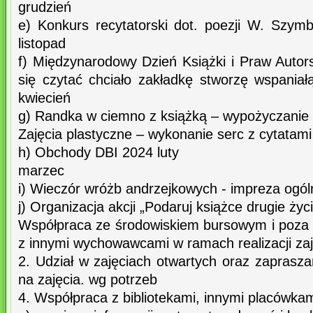
grudzień
e) Konkurs recytatorski dot. poezji W. Szymb
listopad
f) Międzynarodowy Dzień Książki i Praw Autors
się czytać chciało zakładkę stworzę wspaniał
kwiecień
g) Randka w ciemno z książką – wypożyczanie
Zajęcia plastyczne – wykonanie serc z cytatami 
h) Obchody DBI 2024 luty
marzec
i) Wieczór wróżb andrzejkowych - impreza ogól
j) Organizacja akcji „Podaruj książce drugie życ
Współpraca ze środowiskiem bursowym i poza
z innymi wychowawcami w ramach realizacji z
2. Udział w zajęciach otwartych oraz zapras
na zajęcia. wg potrzeb
4. Współpraca z bibliotekami, innymi placówkam