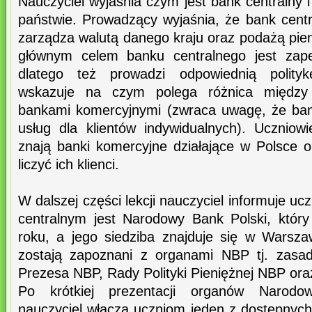
Nauczyciel wyjaśnia czym jest bank centralny i
państwie. Prowadzący wyjaśnia, że bank central
zarządza walutą danego kraju oraz podażą pie
głównym celem banku centralnego jest zapew
dlatego też prowadzi odpowiednią polityk
wskazuje na czym polega różnica między
bankami komercyjnymi (zwraca uwagę, że ban
usług dla klientów indywidualnych). Uczniowi
znają banki komercyjne działające w Polsce o
liczyć ich klienci.
W dalszej części lekcji nauczyciel informuje u
centralnym jest Narodowy Bank Polski, któr
roku, a jego siedziba znajduje się w Warsza
zostają zapoznani z organami NBP tj. zasa
Prezesa NBP, Rady Polityki Pieniężnej NBP or
Po krótkiej prezentacji organów Narodo
nauczyciel włącza uczniom jeden z dostępnych