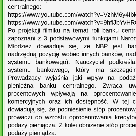
centralnego:
https://www.youtube.com/watch?v=VzhM6y4Ib
https://www.youtube.com/watch?v=9hflJbYvHR
Po projekcji filmiku na temat roli banku cent
zapoznani z 3 podstawowymi funkcjami Naro
Młodzież dowiaduje się, że NBP jest ba
nadrzędną pozycję wobec innych banków, nadz
systemu bankowego). Nauczyciel podkreśl
systemu bankowego, który ma szczególn
Prowadzący wyjaśnia jaki wpływ na podaż
pieniężna banku centralnego. Zwraca u
procentowych wpływają na oprocentowan
komercyjnych oraz ich dostępność. W tej c
dowiadują się, że podniesienie stóp procento
prowadzi do wzrostu oprocentowania kredytó
podaży pieniądza. Z kolei obniżenie stóp pro
podaży pieniądza.