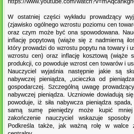
https://www.youtube.com/watch?v=mAqcahkg
W ostatniej części wykładu prowadzący wyja
(zjawisko ogólnego wzrostu poziomu cen towar
oraz czym może być ona spowodowana. Nauc
inflację popytową (wiąże się z nadmierną ilo
który prowadzi do wzrostu popytu na towary i u
wzrostu cen) oraz inflację kosztową (wiąże
produkcji, co powoduje wzrost cen towarów i us
Nauczyciel wyjaśnia następnie jakie są skut
nabywczej pieniądza, „ucieczka od pieniądza
gospodarczej. Szczególną uwagę prowadzący
nabywczej pieniądza. Uczniowie dowiadują si
powoduje, iż siła nabywcza pieniądza spada,
samą sumę pieniędzy może kupić mniej
zakończenie nauczyciel wskazuje sposoby pr
Podkreśla także, jak ważną rolę w walce z
centralny.