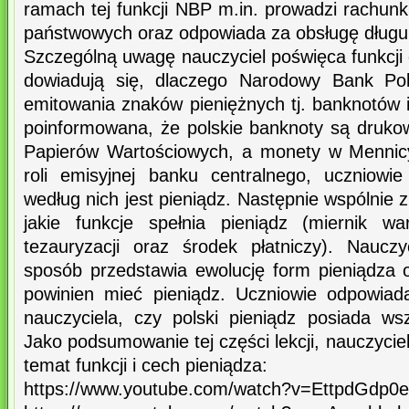
ramach tej funkcji NBP m.in. prowadzi rachunki
państwowych oraz odpowiada za obsługę długu
Szczególną uwagę nauczyciel poświęca funkcji
dowiadują się, dlaczego Narodowy Bank Po
emitowania znaków pieniężnych tj. banknotów 
poinformowana, że polskie banknoty są druko
Papierów Wartościowych, a monety w Mennicy
roli emisyjnej banku centralnego, uczniowi
według nich jest pieniądz. Następnie wspólnie 
jakie funkcje spełnia pieniądz (miernik wa
tezauryzacji oraz środek płatniczy). Naucz
sposób przedstawia ewolucję form pieniądza o
powinien mieć pieniądz. Uczniowie odpowiad
nauczyciela, czy polski pieniądz posiada w
Jako podsumowanie tej części lekcji, nauczycie
temat funkcji i cech pieniądza:
https://www.youtube.com/watch?v=EttpdGdp0