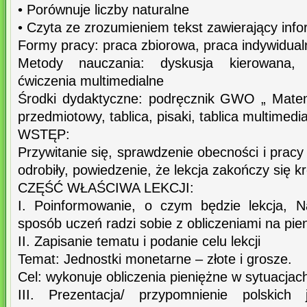
• Porównuje liczby naturalne
• Czyta ze zrozumieniem tekst zawierający info
Formy pracy: praca zbiorowa, praca indywidual
Metody nauczania: dyskusja kierowana, ć
ćwiczenia multimedialne
Środki dydaktyczne: podręcznik GWO „ Matem
przedmiotowy, tablica, pisaki, tablica multimedi
WSTĘP:
Przywitanie się, sprawdzenie obecności i pracy
odrobiły, powiedzenie, że lekcja zakończy się k
CZĘŚĆ WŁAŚCIWA LEKCJI:
I. Poinformowanie, o czym będzie lekcja, 
sposób uczeń radzi sobie z obliczeniami na pie
II. Zapisanie tematu i podanie celu lekcji
Temat: Jednostki monetarne – złote i grosze.
Cel: wykonuje obliczenia pieniężne w sytuacjac
III. Prezentacja/ przypomnienie polskich 