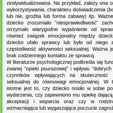
zindywidualizowana. Na przykład, zależy ona 
wykorzystywania, charakteru doświadczenia (bo
lub nie, groźba lub forma zabawy) itp. Ważne
dziecko zrozumiało "niesprawiedliwość" zac
otrzymało wiarygodne wyjaśnienie od spra
również związek emocjonalny między dzieck
dziecko ufało sprawcy lub było od niego z
częstotliwość aktywności seksualnej. Ważna j
brak codziennego kontaktu ze sprawcą.
W literaturze psychologicznej podkreśla się fu
zwanej "opieki pourazowej" i wpływu "dobrych 
czynników wpływających na skuteczność p
seksualnej do równowagi emocjonalnej. W t
istotne jest to, czy dziecko nosiło w sobie po
wydarzenia, czy zapewniono mu opiekę dając
akceptacji i wsparcia oraz czy w rodzin
wzmacniająca lub wygaszająca poczucie zagroż