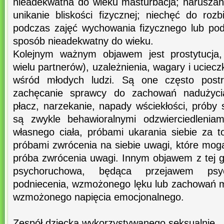
nieadekwatna do wieku masturbacja; naruszani
unikanie bliskości fizycznej; niechęć do rozbi
podczas zajęć wychowania fizycznego lub po
sposób nieadekwatny do wieku.
Kolejnym ważnym objawem jest prostytucja, 
wielu partnerów), uzależnienia, wagary i ucie
wśród młodych ludzi. Są one często post
zachęcanie sprawcy do zachowań nadużycia
płacz, narzekanie, napady wściekłości, próby
są zwykle behawioralnymi odzwierciedleniam
własnego ciała, próbami ukarania siebie za to
próbami zwrócenia na siebie uwagi, które mog
próba zwrócenia uwagi. Innym objawem z tej g
psychoruchowa, będąca przejawem psyc
podniecenia, wzmożonego lęku lub zachowań m
wzmożonego napięcia emocjonalnego.
Zespół dziecka wykorzystywanego seksualnie