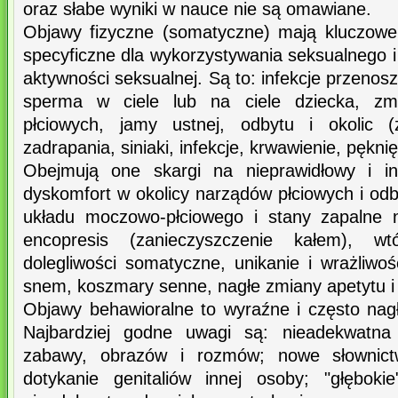
oraz słabe wyniki w nauce nie są omawiane.
Objawy fizyczne (somatyczne) mają kluczowe
specyficzne dla wykorzystywania seksualnego i
aktywności seksualnej. Są to: infekcje przenos
sperma w ciele lub na ciele dziecka, zm
płciowych, jamy ustnej, odbytu i okolic (z
zadrapania, siniaki, infekcje, krwawienie, pękni
Obejmują one skargi na nieprawidłowy i in
dyskomfort w okolicy narządów płciowych i odb
układu moczowo-płciowego i stany zapalne 
encopresis (zanieczyszczenie kałem), w
dolegliwości somatyczne, unikanie i wrażliwo
snem, koszmary senne, nagłe zmiany apetytu i
Objawy behawioralne to wyraźne i często na
Najbardziej godne uwagi są: nieadekwatna 
zabawy, obrazów i rozmów; nowe słownict
dotykanie genitaliów innej osoby; "głęboki