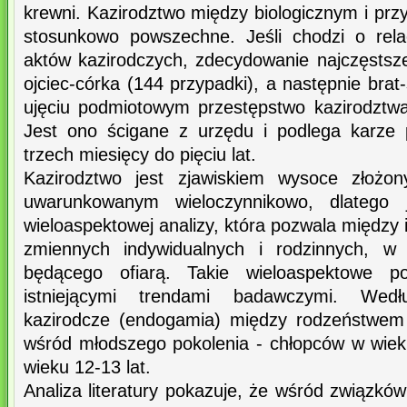
krewni. Kazirodztwo między biologicznym i pr
stosunkowo powszechne. Jeśli chodzi o rela
aktów kazirodczych, zdecydowanie najczęstsze
ojciec-córka (144 przypadki), a następnie brat
ujęciu podmiotowym przestępstwo kazirodztw
Jest ono ścigane z urzędu i podlega karze 
trzech miesięcy do pięciu lat.
Kazirodztwo jest zjawiskiem wysoce złożon
uwarunkowanym wieloczynnikowo, dlatego
wieloaspektowej analizy, która pozwala między 
zmiennych indywidualnych i rodzinnych, w
będącego ofiarą. Takie wieloaspektowe p
istniejącymi trendami badawczymi. Wedł
kazirodcze (endogamia) między rodzeństwem
wśród młodszego pokolenia - chłopców w wieku
wieku 12-13 lat.
Analiza literatury pokazuje, że wśród związkó