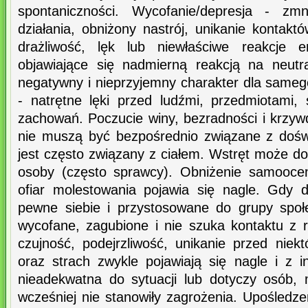
spontaniczności. Wycofanie/depresja - zm
działania, obniżony nastrój, unikanie kontakt
drażliwość, lęk lub niewłaściwe reakcje 
objawiające się nadmierną reakcją na neutr
negatywny i nieprzyjemny charakter dla sameg
- natrętne lęki przed ludźmi, przedmiotami, 
zachowań. Poczucie winy, bezradności i krzyw
nie muszą być bezpośrednio związane z doś
jest często związany z ciałem. Wstręt może do
osoby (często sprawcy). Obniżenie samoocen
ofiar molestowania pojawia się nagle. Gdy d
pewne siebie i przystosowane do grupy społe
wycofane, zagubione i nie szuka kontaktu z 
czujność, podejrzliwość, unikanie przed niek
oraz strach zwykle pojawiają się nagle i z i
nieadekwatna do sytuacji lub dotyczy osób, m
wcześniej nie stanowiły zagrożenia. Upośledzen