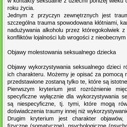
w kontakty seksualne z dziećmi poniżej wieku o
roku życia.
Jednym z przyczyn zewnętrznych jest trau
szczególna trauma spowodowana kłótniami, kar
nadużywania alkoholu przez któregokolwiek z
konfliktów lojalności lub wrogości z nieobecnym
Objawy molestowania seksualnego dziecka
Objawy wykorzystywania seksualnego dzieci ró
ich charakteru. Możemy je opisać za pomocą r
przedstawione zostaną tylko te, które są istotne
Pierwszym kryterium jest rozróżnienie mię
specyficzne wyłącznie dla wykorzystywania se
są niespecyficzne, tj. tymi, które mogą r
doświadczenia traumy innej niż wykorzystywani
Drugim kryterium jest charakter objawów, 
fizyczne (somatyczne), psychologiczne (psycho