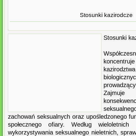
Stosunki kazirodcze
Stosunki ka
Współcz
koncentruj
kazirodztwa
biologic
prowadzą
Zajmuje
konsekwe
seksualnego
zachowań seksualnych oraz upośledzonego fun
społecznego ofiary. Według wieloletnich
wykorzystywania seksualnego nieletnich, spra