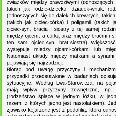
związków między prawdziwymi (odnoszących s
takich jak rodzic-dziecko, dziadek-wnuk, rod
(odnoszących się do dalekich krewnych, takich 
(takich jak ojciec-córka) i poligamii (takich 
ojciec-syn, bracia i siostry z tej samej rodz
między ojcem, a córką oraz między braćmi i sio
ten sam ojciec-syn, brat-siostra) Większoś
występuje między ojcami-córkami lub międ
Natomiast układy między matkami a synami 
pojawiają się najrzadziej.
Biorąc pod uwagę przyczyny i mechanizmy
przypadki przedstawione w badaniach opisują
sytuacyjne. Według Lwa-Starowicza, na poja
mają wpływ przyczyny zewnętrzne, np. 
(rodzeństwo śpiące w jednym łóżku, w jedn
razem, z których jedno jest nastolatkiem). J
zjawisko kojarzone jest z pedofilią, która odn