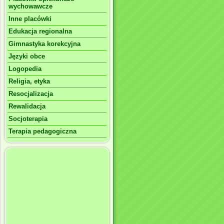
wychowawcze
Inne placówki
Edukacja regionalna
Gimnastyka korekcyjna
Języki obce
Logopedia
Religia, etyka
Resocjalizacja
Rewalidacja
Socjoterapia
Terapia pedagogiczna