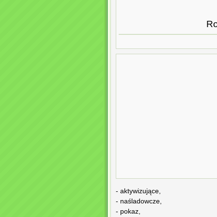
Ro
- aktywizujące,
- naśladowcze,
- pokaz,