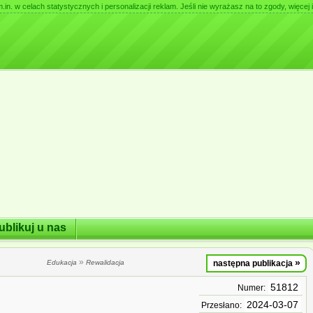
. w celach statystycznych i personalizacji reklam. Jeśli nie wyrażasz na to zgody, więcej i
ublikuj u nas
»
»
Edukacja
Rewalidacja
następna publikacja
51812
Numer:
2024-03-07
Przesłano: