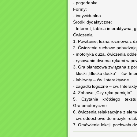
- pogadanka
Formy:
- indywidualna
Środki dydaktyczne:
- Internet, tablica interaktywna,
Ćwiczenia
1. Powitanie, luźna rozmowa z dz
2. Ćwiczenia ruchowe pobudzaj
- motoryka duża, ćwiczenia odde
- rysowanie dwoma rękami w po
3. Gra planszowa związana z por
- klocki „Blocku docku” – ćw. Int
- labirynty – ćw. Interaktywne
- zagadki logiczne – ćw. Interak
4. Zabawa „Czy ręka pamięta”.
5. Czytanie krótkiego teks
Grafomotoryczne.
6. ćwiczenia relaksacyjne z elem
- ćw. oddechowe do muzyki rela
7. Omówienie lekcji, pochwała d