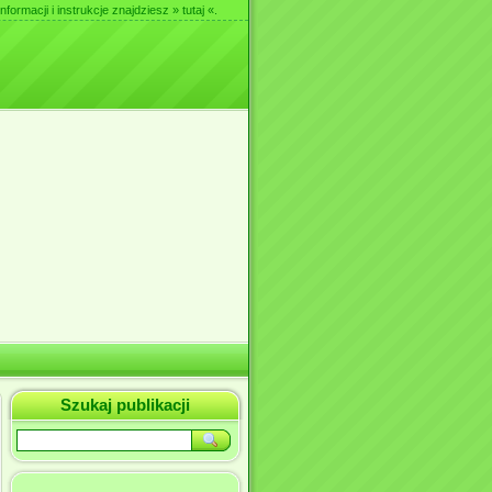
nformacji i instrukcje znajdziesz
» tutaj «
.
Szukaj publikacji