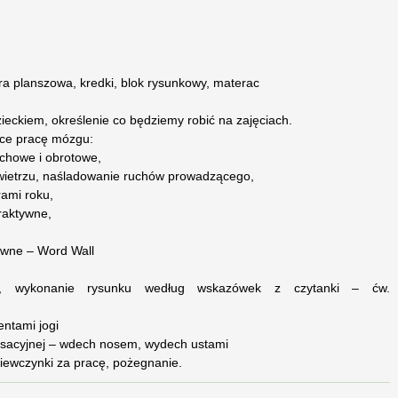
 gra planszowa, kredki, blok rysunkowy, materac
ieckiem, określenie co będziemy robić na zajęciach.
ące pracę mózgu:
chowe i obrotowe,
wietrzu, naśladowanie ruchów prowadzącego,
ami roku,
eraktywne,
tywne – Word Wall
tu, wykonanie rysunku według wskazówek z czytanki – ćw.
entami jogi
ksacyjnej – wdech nosem, wydech ustami
ziewczynki za pracę, pożegnanie.