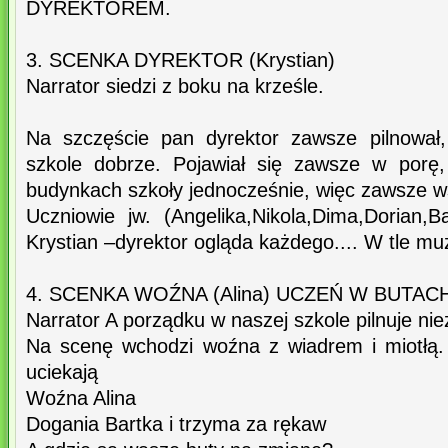
DYREKTOREM.
3. SCENKA DYREKTOR (Krystian)
Narrator siedzi z boku na krześle.
Na szczęście pan dyrektor zawsze pilnował
szkole dobrze. Pojawiał się zawsze w porę,
budynkach szkoły jednocześnie, więc zawsze wsz
Uczniowie jw. (Angelika,Nikola,Dima,Dorian,Ba
Krystian –dyrektor ogląda każdego.... W tle m
4. SCENKA WOŹNA (Alina) UCZEŃ W BUTACH 
Narrator A porządku w naszej szkole pilnuje n
Na scenę wchodzi woźna z wiadrem i miotłą. 
uciekają
Woźna Alina
Dogania Bartka i trzyma za rękaw