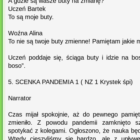
A gdzie są wasze buty na zmianę?
Uczeń Bartek
To są moje buty.
Woźna Alina
To nie są twoje buty zmienne! Pamiętam jakie m
Uczeń poddaje się, ściąga buty i idzie na b
boso”.
5. SCENKA PANDEMIA 1 ( NZ 1 Krystek śpi)
Narrator
Czas mijał spokojnie, aż do pewnego pamięt
zmieniło. Z powodu pandemii zamknięto sz
spotykać z kolegami. Ogłoszono, że nauka będ
Wtedy cieszyliśmy się bardzo, ale z upływ