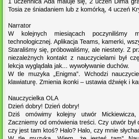
1 uczennica Ada maluje się, 2 uczeń Dima gr
Tosia ze śniadaniem lub z komórką, 4 uczeń Kry
Narrator
W kolejnych miesiącach poczyniliśmy 
technologicznej. Aplikacja Teams, kamerki, wsz
Staraliśmy się, próbowaliśmy, ale niestety. Z 
niezależnych kontakt z nauczycielami był cz
lekcja wyglądała jak... wywoływanie duchów.
W tle muzyka „Enigma”. Wchodzi nauczycie
klawiaturę. Zmienia ikonki – ustawia dźwięk i k
Nauczycielka OLA
Dzień dobry! Dzień dobry!
Dziś omówimy kolejny utwór Mickiewicza,
Zaczniemy od omówienia treści. Czy utwór był 
czy jest tam ktoś? Halo? Halo, czy mnie słycha
W tle muzyka „Wiem, że jesteś tam” Nau