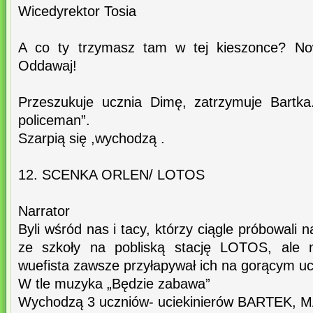
Wicedyrektor Tosia
A co ty trzymasz tam w tej kieszonce? N
Oddawaj!
Przeszukuje ucznia Dimę, zatrzymuje Bartk
policeman”.
Szarpią się ,wychodzą .
12. SCENKA ORLEN/ LOTOS
Narrator
Byli wśród nas i tacy, którzy ciągle próbowali
ze szkoły na pobliską stację LOTOS, ale n
wuefista zawsze przyłapywał ich na gorącym u
W tle muzyka „Będzie zabawa”
Wychodzą 3 uczniów- uciekinierów BARTEK, 