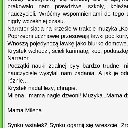
brakowało nam prawdziwej szkoły, koleż
nauczycieli. Wróćmy wspomnieniami do tego 
nigdy wcześniej czasu.
Narrator siada na krześle w trakcie muzyka „Ko
Poprzedni uczniowie przesuwają ławki pod kurt
Wnoszą pojedynczą ławkę jako biurko domowe
Krystek wchodzi, ścieli karimatę, koc, poduszkę
Narrator
Początki nauki zdalnej były bardzo trudne, ni
nauczyciele wysyłali nam zadania. A jak je od
różnie...
Krystek nadal leży, chrapie.
Milena –mama nagle dzwoni! Muzyka „Mama d
Mama Milena
Synku wstałeś? Synku ogarnij się wreszcie! Zr