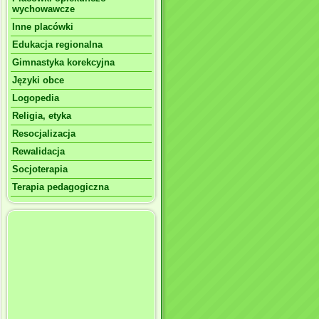
wychowawcze
Inne placówki
Edukacja regionalna
Gimnastyka korekcyjna
Języki obce
Logopedia
Religia, etyka
Resocjalizacja
Rewalidacja
Socjoterapia
Terapia pedagogiczna