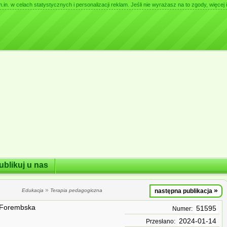
. w celach statystycznych i personalizacji reklam. Jeśli nie wyrażasz na to zgody, więcej i
ublikuj u nas
»
»
Edukacja
Terapia pedagogiczna
następna publikacja
 Forembska
51595
Numer:
2024-01-14
Przesłano: