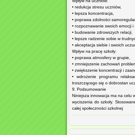
Wpływ na uczniów:
• redukcja stresu uczniów,
• lepsza koncentracja,
• poprawa zdolności samoregulac
• rozpoznawanie swoich emocji i
• budowanie zdrowszych relacji,
• lepsze radzenie sobie w trudny
• akceptacja siebie i swoich uczu
Wpływ na pracę szkoły:
• poprawa atmosfery w grupie,
• zmniejszenie zachowań proble
• zwiększenie koncentracji i za
• wdrożenie programu relaksa
troszczącego się o dobrostan uc
9. Podsumowanie
Niniejsza innowacja ma na celu 
wyciszenia do szkoły. Stosowa
całej społeczności szkolnej