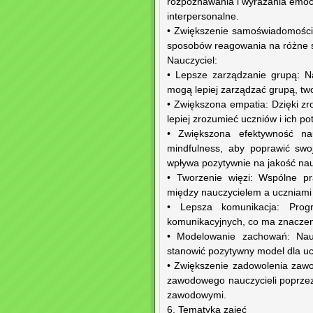
rozpoznawania i wyrażania emocj
interpersonalne.
• Zwiększenie samoświadomości: 
sposobów reagowania na różne s
Nauczyciel:
• Lepsze zarządzanie grupą: Nau
mogą lepiej zarządzać grupą, two
• Zwiększona empatia: Dzięki z
lepiej zrozumieć uczniów i ich p
• Zwiększona efektywność nau
mindfulness, aby poprawić swo
wpływa pozytywnie na jakość na
• Tworzenie więzi: Wspólne pr
między nauczycielem a uczniami
• Lepsza komunikacja: Prog
komunikacyjnych, co ma znaczenie
• Modelowanie zachowań: Naucz
stanowić pozytywny model dla uc
• Zwiększenie zadowolenia zaw
zawodowego nauczycieli poprzez
zawodowymi.
6. Tematyka zajęć