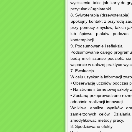
wyciszenia, takie jak: karty do gry
przytulanki/ugniatanki.
8. Sylwoterapia (drzewoterapia)
Spokojny kontakt z przyrodą z
przy pomocy zmysłów, takich jak
lub śpiewu ptaków podczas s
kontemplacji.
9. Podsumowanie i refleksja
Podsumowanie całego programu i
będą mieli szanse podzielić si
wsparcie w dalszej praktyce wycis
7. Ewaluacja
W celu uzyskania informacji zwro
• Obserwację uczniów podczas p
• Na stronie internetowej szkoły 
• Zostaną przeprowadzone rozmo
odnośnie realizacji innowacji
Wnikliwa analiza wyników ora
zamierzonych celów. Działani
zmodyfikować metody pracy.
8. Spodziewane efekty