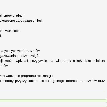
ji emocjonalnej
 skuteczne zarządzanie nimi,
ch sytuacjach,
ć
matycznych wśród uczniów,
angażowania podczas zajęć,
cji może wpłynąć pozytywnie na wizerunek szkoły jako miejsca
zniów.
wprowadzenie programu relaksacji i
ne metody przyczynianiom się do ogólnego dobrostanu uczniów oraz