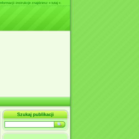
nformacji i instrukcje znajdziesz
» tutaj «
.
Szukaj publikacji