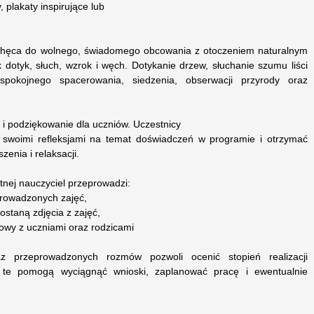
, plakaty inspirujące lub
achęca do wolnego, świadomego obcowania z otoczeniem naturalnym
 dotyk, słuch, wzrok i węch. Dotykanie drzew, słuchanie szumu liści
pokojnego spacerowania, siedzenia, obserwacji przyrody oraz
 podziękowanie dla uczniów. Uczestnicy
ę swoimi refleksjami na temat doświadczeń w programie i otrzymać
zenia i relaksacji.
tnej nauczyciel przeprowadzi:
rowadzonych zajęć,
zostaną zdjęcia z zajęć,
wy z uczniami oraz rodzicami
z przeprowadzonych rozmów pozwoli ocenić stopień realizacji
a te pomogą wyciągnąć wnioski, zaplanować pracę i ewentualnie