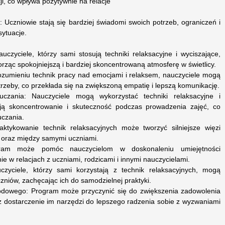
i, co wpływa pozytywnie na relacje
Uczniowie stają się bardziej świadomi swoich potrzeb, ograniczeń i
ytuacje.
czyciele, którzy sami stosują techniki relaksacyjne i wyciszające,
rząc spokojniejszą i bardziej skoncentrowaną atmosferę w świetlicy.
rozumieniu technik pracy nad emocjami i relaksem, nauczyciele mogą
otrzeby, co przekłada się na zwiększoną empatię i lepszą komunikację.
czania: Nauczyciele mogą wykorzystać techniki relaksacyjne i
ją skoncentrowanie i skuteczność podczas prowadzenia zajęć, co
uczania.
aktykowanie technik relaksacyjnych może tworzyć silniejsze więzi
 oraz między samymi uczniami.
ram może pomóc nauczycielom w doskonaleniu umiejętności
 w relacjach z uczniami, rodzicami i innymi nauczycielami.
yciele, którzy sami korzystają z technik relaksacyjnych, mogą
zniów, zachęcając ich do samodzielnej praktyki.
odowego: Program może przyczynić się do zwiększenia zadowolenia
 dostarczenie im narzędzi do lepszego radzenia sobie z wyzwaniami