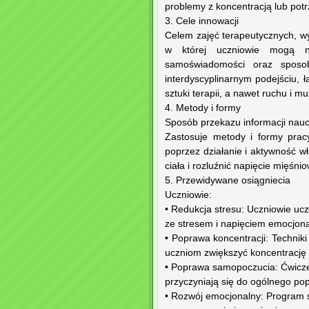
problemy z koncentracją lub pot
3. Cele innowacji
Celem zajęć terapeutycznych, wyc
w której uczniowie mogą nau
samoświadomości oraz sposo
interdyscyplinarnym podejściu, 
sztuki terapii, a nawet ruchu i mu
4. Metody i formy
Sposób przekazu informacji nauc
Zastosuje metody i formy pracy
poprzez działanie i aktywność w
ciała i rozluźnić napięcie mięśni
5. Przewidywane osiągniecia
Uczniowie:
• Redukcja stresu: Uczniowie ucz
ze stresem i napięciem emocjon
• Poprawa koncentracji: Technik
uczniom zwiększyć koncentrację 
• Poprawa samopoczucia: Ćwiczen
przyczyniają się do ogólnego po
• Rozwój emocjonalny: Program s