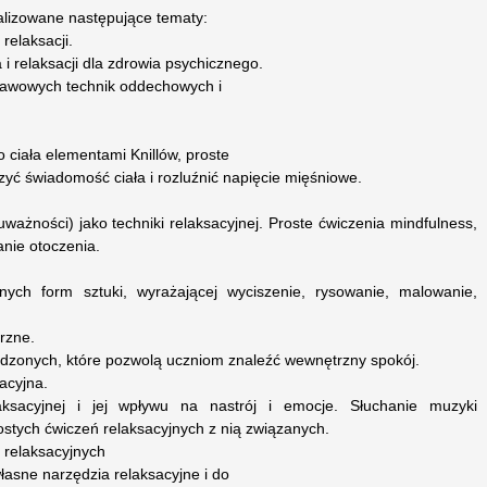
alizowane następujące tematy:
relaksacji.
i relaksacji dla zdrowia psychicznego.
awowych technik oddechowych i
ciała elementami Knillów, proste
yć świadomość ciała i rozluźnić napięcie mięśniowe.
ażności) jako techniki relaksacyjnej. Proste ćwiczenia mindfulness,
anie otoczenia.
ch form sztuki, wyrażającej wyciszenie, rysowanie, malowanie,
rzne.
adzonych, które pozwolą uczniom znaleźć wewnętrzny spokój.
acyjna.
sacyjnej i jej wpływu na nastrój i emocje. Słuchanie muzyki
ostych ćwiczeń relaksacyjnych z nią związanych.
 relaksacyjnych
łasne narzędzia relaksacyjne i do