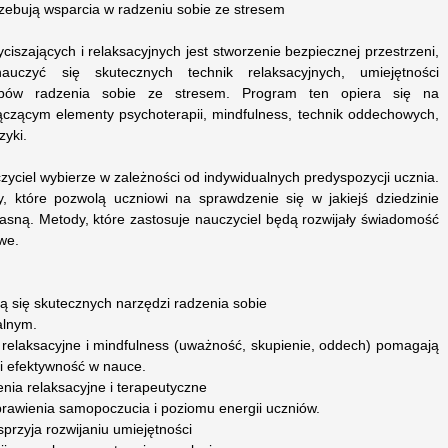
rzebują wsparcia w radzeniu sobie ze stresem
iszających i relaksacyjnych jest stworzenie bezpiecznej przestrzeni,
czyć się skutecznych technik relaksacyjnych, umiejętności
bów radzenia sobie ze stresem. Program ten opiera się na
łączącym elementy psychoterapii, mindfulness, technik oddechowych,
zyki.
zyciel wybierze w zależności od indywidualnych predyspozycji ucznia.
, które pozwolą uczniowi na sprawdzenie się w jakiejś dziedzinie
łasną. Metody, które zastosuje nauczyciel będą rozwijały świadomość
owe.
ą się skutecznych narzędzi radzenia sobie
alnym.
i relaksacyjne i mindfulness (uważność, skupienie, oddech) pomagają
i efektywność w nauce.
ia relaksacyjne i terapeutyczne
prawienia samopoczucia i poziomu energii uczniów.
przyja rozwijaniu umiejętności