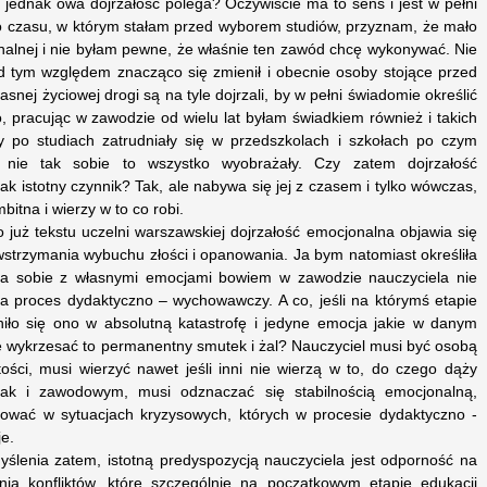
jednak owa dojrzałość polega? Oczywiście ma to sens i jest w pełni
do czasu, w którym stałam przed wyborem studiów, przyznam, że mało
nalnej i nie byłam pewne, że właśnie ten zawód chcę wykonywać. Nie
d tym względem znacząco się zmienił i obecnie osoby stojące przed
snej życiowej drogi są na tyle dojrzali, by w pełni świadomie określić
o, pracując w zawodzie od wielu lat byłam świadkiem również i takich
y po studiach zatrudniały się w przedszkolach i szkołach po czym
 nie tak sobie to wszystko wyobrażały. Czy zatem dojrzałość
ak istotny czynnik? Tak, ale nabywa się jej z czasem i tylko wówczas,
bitna i wierzy w to co robi.
już tekstu uczelni warszawskiej dojrzałość emocjonalna objawia się
strzymania wybuchu złości i opanowania. Ja bym natomiast określiła
ia sobie z własnymi emocjami bowiem w zawodzie nauczyciela nie
na proces dydaktyczno – wychowawczy. A co, jeśli na którymś etapie
niło się ono w absolutną katastrofę i jedyne emocja jakie w danym
e wykrzesać to permanentny smutek i żal? Nauczyciel musi być osobą
ości, musi wierzyć nawet jeśli inni nie wierzą w to, do czego dąży
ak i zawodowym, musi odznaczać się stabilnością emocjonalną,
nować w sytuacjach kryzysowych, których w procesie dydaktyczno -
e.
lenia zatem, istotną predyspozycją nauczyciela jest odporność na
nia konfliktów, które szczególnie na początkowym etapie edukacji