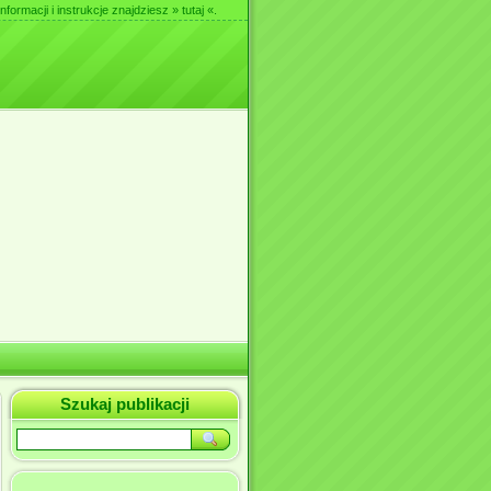
nformacji i instrukcje znajdziesz
» tutaj «
.
Szukaj publikacji