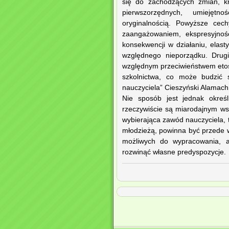
się do zachodzących zmian, kr
pierwszorzędnych, umiejętno
oryginalnością. Powyższe cech
zaangażowaniem, ekspresyjnośc
konsekwencji w działaniu, elast
względnego nieporządku. Drug
względnym przeciwieństwem eto
szkolnictwa, co może budzić 
nauczyciela” Cieszyński Alamach
Nie sposób jest jednak określ
rzeczywiście są miarodajnym ws
wybierająca zawód nauczyciela, t
młodzieżą, powinna być przede w
możliwych do wypracowania, 
rozwinąć własne predyspozycje.