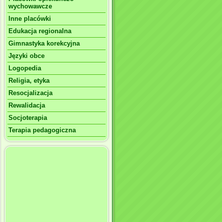
wychowawcze
Inne placówki
Edukacja regionalna
Gimnastyka korekcyjna
Języki obce
Logopedia
Religia, etyka
Resocjalizacja
Rewalidacja
Socjoterapia
Terapia pedagogiczna