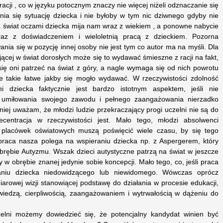
acji , co w języku potocznym znaczy nie więcej niżeli odznaczanie się
nia się sytuację dziecka i nie byłoby w tym nic dziwnego gdyby nie
na świat oczami dziecka mija nam wraz z wiekiem , a ponowne nabycie
wraz z doświadczeniem i wieloletnią pracą z dzieckiem. Pozorna
nia się w pozycję innej osoby nie jest tym co autor ma na myśli. Dla
jącej w świat dorosłych może się to wydawać śmieszne z racji na fakt,
 się oni patrzeć na świat z góry, a nagle wymaga się od nich powrotu
ale takie łatwe jakby się mogło wydawać. W rzeczywistości zdolność
i dziecka faktycznie jest bardzo istotnym aspektem, jeśli nie
 umiłowania swojego zawodu i pełnego zaangażowania nierzadko
niej uważam, że młodzi ludzie przekraczający progi uczelni nie są do
ntracja w rzeczywistości jest. Mało tego, młodzi absolwenci
h placówek oświatowych muszą poświęcić wiele czasu, by się tego
 praca nasza polega na wspieraniu dziecka np. z Aspergerem, który
 obrębie Autyzmu. Wszak dzieci autystyczne patrzą na świat w jeszcze
 w obrębie znanej jedynie sobie koncepcji. Mało tego, co, jeśli praca
aniu dziecka niedowidzącego lub niewidomego. Wówczas oprócz
iarowej wizji stanowiącej podstawę do działania w procesie edukacji,
wiedzą, cierpliwością, zaangażowaniem i wytrwałością w dążeniu do
zelni możemy dowiedzieć się, że potencjalny kandydat winien być