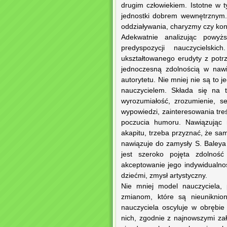
drugim człowiekiem. Istotne w 
jednostki dobrem wewnętrznym.
oddziaływania, charyzmy czy kon
Adekwatnie analizując powyż
predyspozycji nauczycielsk
ukształtowanego erudyty z potr
jednoczesną zdolnością w nawią
autorytetu. Nie mniej nie są to 
nauczycielem. Składa się na t
wyrozumiałość, zrozumienie, s
wypowiedzi, zainteresowania treś
poczucia humoru. Nawiązując n
akapitu, trzeba przyznać, że sa
nawiązuje do zamysły S. Baleya
jest szeroko pojęta zdolnoś
akceptowanie jego indywidualnoś
dziećmi, zmysł artystyczny.
Nie mniej model nauczyciela, 
zmianom, które są nieuniknio
nauczyciela oscyluje w obrębie
nich, zgodnie z najnowszymi za