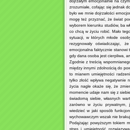
dojrzałym emocjonalnie na czym 
zrozumiałe, cofając się jednak 
było we mnie dojrzałości emocjo
mogę też przyznać, że świat po
wyborem kierunku studiów, ba wła
co chcą w życiu robić. Mało teg
sytuacji, w których młode osob
rezygnowały oświadczając, że
emocjonalna faktycznie stanowi t
gdy dana osoba jest cierpliwa, am
Zgodnie z treścią wspomnianego 
między innymi zdolnością do pow
to mianem umiejętności radzen
tylko złość wpływa negatywnie 
życia nagle okaże się, że zmie
momencie udaje nam się z siebi
świadomą siebie, własnych wart
zarówno w życiu prywatnym, j
wiedzieć w jaki sposób funkcjo
wychowawczym wszak nie brakuj
Podążając powyższym tokiem myś
stres i umiejętność rozwiązywa