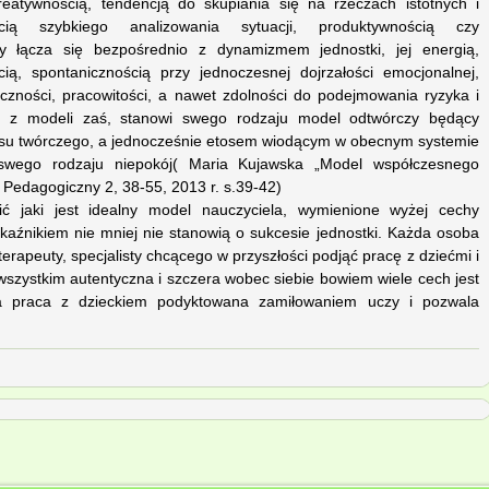
eatywnością, tendencją do skupiania się na rzeczach istotnych i
ścią szybkiego analizowania sytuacji, produktywnością czy
y łącza się bezpośrednio z dynamizmem jednostki, jej energią,
ią, spontanicznością przy jednoczesnej dojrzałości emocjonalnej,
yczności, pracowitości, a nawet zdolności do podejmowania ryzyka i
i z modeli zaś, stanowi swego rodzaju model odtwórczy będący
su twórczego, a jednocześnie etosem wiodącym w obecnym systemie
swego rodzaju niepokój( Maria Kujawska „Model współczesnego
 Pedagogiczny 2, 38-55, 2013 r. s.39-42)
ić jaki jest idealny model nauczyciela, wymienione wyżej cechy
kaźnikiem nie mniej nie stanowią o sukcesie jednostki. Każda osoba
erapeuty, specjalisty chcącego w przyszłości podjąć pracę z dziećmi i
szystkim autentyczna i szczera wobec siebie bowiem wiele cech jest
a praca z dzieckiem podyktowana zamiłowaniem uczy i pozwala