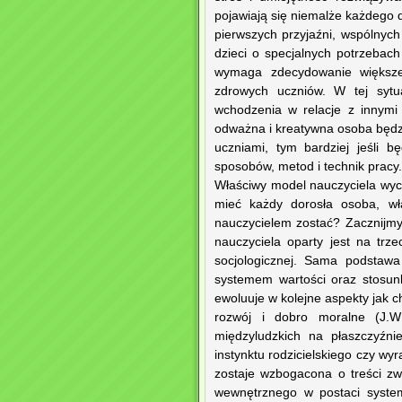
pojawiają się niemalże każdego d
pierwszych przyjaźni, wspólnych
dzieci o specjalnych potrzebach
wymaga zdecydowanie większe
zdrowych uczniów. W tej sytua
wchodzenia w relacje z innymi 
odważna i kreatywna osoba będzi
uczniami, tym bardziej jeśli 
sposobów, metod i technik pracy.
Właściwy model nauczyciela wych
mieć każdy dorosła osoba, wł
nauczycielem zostać? Zacznijm
nauczyciela oparty jest na trz
socjologicznej. Sama podstawa 
systemem wartości oraz stosunk
ewoluuje w kolejne aspekty jak c
rozwój i dobro moralne (J.W
międzyludzkich na płaszczyźni
instynktu rodzicielskiego czy w
zostaje wzbogacona o treści z
wewnętrznego w postaci system