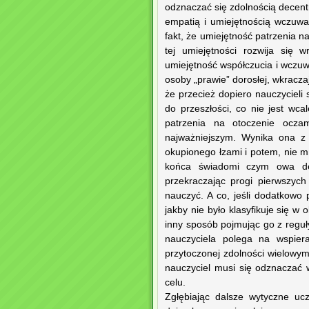
odznaczać się zdolnością decentr
empatią i umiejętnością wczuwa
fakt, że umiejętność patrzenia 
tej umiejętności rozwija się 
umiejętność współczucia i wczuwa
osoby „prawie” dorosłej, wkracza
że przecież dopiero nauczycieli
do przeszłości, co nie jest wc
patrzenia na otoczenie oczam
najważniejszym. Wynika ona z
okupionego łzami i potem, nie m
końca świadomi czym owa dece
przekraczając progi pierwszyc
nauczyć. A co, jeśli dodatkowo
jakby nie było klasyfikuje się w
inny sposób pojmując go z reguły
nauczyciela polega na wspier
przytoczonej zdolności wielowym
nauczyciel musi się odznaczać 
celu.
Zgłębiając dalsze wytyczne uc