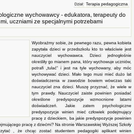
Terapia pedagogiczna
Dział:
logiczne wychowawcy - edukatora, terapeuty do
ćmi, uczniami ze specjalnymi potrzebami
Wyobraźmy sobie, że pewnego razu, pewna kobieta
zapytała dzieci w przedszkolu kto to właściwie jest
nauczyciel wychowawca. Dzieci jednogłośnie
określiły go mianem pana, który wychowuje uczniów,
potrafi „tulać” i jest na tyle wychowany, aby móc
wychowywać dzieci. Mało tego musi mieć dużo lat
doświadczenia w zawodzie bowiem wówczas taki
nauczyciel zna dzieci. Muszę przyznać, że wiele w
tym prawdy. Nauczyciel zaiste powinien posiadać
określone predyspozycje wzmocnione latami
doświadczeń. Jakie zatem psychologiczne
predyspozycje winien mieć człowiek podejmujący
pracę z dzieckiem, ba jakie predyspozycje powinien
ejmującego pracę z dziećmi? Na stronie Warszawskiej Wyższej Szkoły
ytać , że chcąc zostać studentem pedagogiki aplikant winien