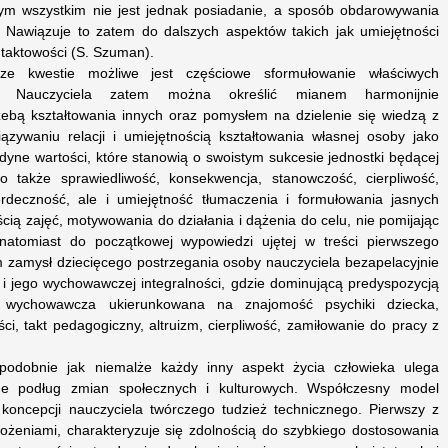
tym wszystkim nie jest jednak posiadanie, a sposób obdarowywania
 Nawiązuje to zatem do dalszych aspektów takich jak umiejętności
taktowości (S. Szuman).
sze kwestie możliwe jest częściowe sformułowanie właściwych
ich. Nauczyciela zatem można określić mianem harmonijnie
zebą kształtowania innych oraz pomysłem na dzielenie się wiedzą z
zywaniu relacji i umiejętnością kształtowania własnej osoby jako
jedyne wartości, które stanowią o swoistym sukcesie jednostki będącej
o także sprawiedliwość, konsekwencja, stanowczość, cierpliwość,
erdeczność, ale i umiejętność tłumaczenia i formułowania jasnych
cią zajęć, motywowania do działania i dążenia do celu, nie pomijając
atomiast do początkowej wypowiedzi ujętej w treści pierwszego
m zamysł dziecięcego postrzegania osoby nauczyciela bezapelacyjnie
 i jego wychowawczej integralności, gdzie dominującą predyspozycją
ć wychowawcza ukierunkowana na znajomość psychiki dziecka,
ci, takt pedagogiczny, altruizm, cierpliwość, zamiłowanie do pracy z
podobnie jak niemalże każdy inny aspekt życia człowieka ulega
ne podług zmian społecznych i kulturowych. Współczesny model
 koncepcji nauczyciela twórczego tudzież technicznego. Pierwszy z
łożeniami, charakteryzuje się zdolnością do szybkiego dostosowania