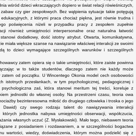
nia wśród dzieci wkraczających dopiero w świat relacji rówieśniczych,
 zabaw czy gier zespołowych. Bez wątpienia sytuacje takie potęgują
 edukacyjnych, z którymi praca chociaż piękna, jest równie trudna i
go poświęcenia niżeli w przypadku pracy z zespołem zupełnie
cji również umiejętności interpersonalne oraz naturalna łatwość
stanowi dodatkowy, dość istotny atrybut. Otwarta, komunikatywna,
e miała większe szanse na nawiązanie właściwej interakcji ze swoimi
będą to dzieci wymagające szczególnych warunków i szczególnych
owawcy zatem opiera się o takie umiejętności, które zaiste powinna
ączając w to także studentów, dlaczego zatem nie każdy może
y zatem od początku. U Wincentego Okonia model cech osobowości
ech istotnych przesłankach, w tym psychologicznej, pedagogicznej i
psychologiczna zaś, która stanowi meritum tej treści, koreluje z
iem jednostki do własnej osoby. Na przestrzeni czasu, teoria owa
hociażby bezinteresowna miłość do drugiego człowieka i troska o jego
 Dawid) czy swego rodzaju talent do nawiązywania interakcji
e których jednostka nabywa umiejętności obserwacji, współczucia,
yrażania własnych uczuć (Z. Mysłakowski). Mało tego, niebawem teoria
wiązane z posiadaniem i rozdawaniem, a w szczególności bogactwa
u wartości, wiedzy, doświadczenia, którym można podzielić się z