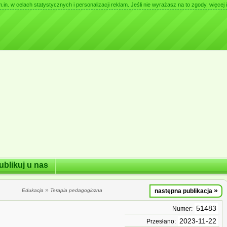
. w celach statystycznych i personalizacji reklam. Jeśli nie wyrażasz na to zgody, więcej i
ublikuj u nas
»
»
Edukacja
Terapia pedagogiczna
następna publikacja
51483
Numer:
2023-11-22
Przesłano: