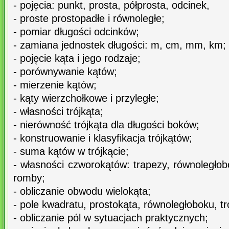
- pojęcia: punkt, prosta, półprosta, odcinek,
- proste prostopadłe i równoległe;
- pomiar długości odcinków;
- zamiana jednostek długości: m, cm, mm, km;
- pojęcie kąta i jego rodzaje;
- porównywanie kątów;
- mierzenie kątów;
- kąty wierzchołkowe i przyległe;
- własności trójkąta;
- nierówność trójkąta dla długości boków;
- konstruowanie i klasyfikacja trójkątów;
- suma kątów w trójkącie;
- własności czworokątów: trapezy, równoległobo
romby;
- obliczanie obwodu wielokąta;
- pole kwadratu, prostokąta, równoległoboku, tr
- obliczanie pól w sytuacjach praktycznych;