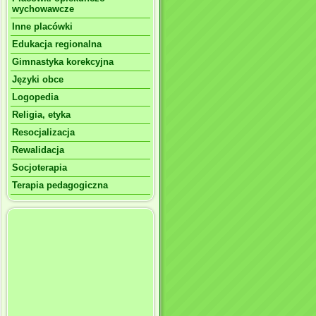
wychowawcze
Inne placówki
Edukacja regionalna
Gimnastyka korekcyjna
Języki obce
Logopedia
Religia, etyka
Resocjalizacja
Rewalidacja
Socjoterapia
Terapia pedagogiczna