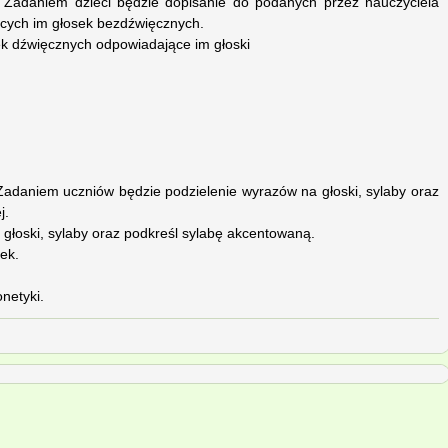
. Zadaniem dzieci będzie dopisanie do podanych przez nauczyciela
cych im głosek bezdźwięcznych.
ek dźwięcznych odpowiadające im głoski
 Zadaniem uczniów będzie podzielenie wyrazów na głoski, sylaby oraz
j.
 głoski, sylaby oraz podkreśl sylabę akcentowaną.
łek.
netyki.