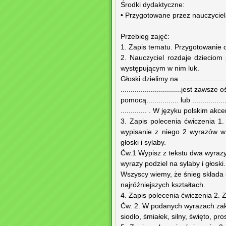
Środki dydaktyczne:
• Przygotowane przez nauczyciel
Przebieg zajęć:
1. Zapis tematu. Przygotowanie d
2. Nauczyciel rozdaje dzieciom
występującym w nim luk.
Głoski dzielimy na ........................ n
..............................jest 
pomocą................ lub ............
............. . W języku polskim akc
3. Zapis polecenia ćwiczenia 1.
wypisanie z niego 2 wyrazów w 
głoski i sylaby.
Ćw.1 Wypisz z tekstu dwa wyrazy
wyrazy podziel na sylaby i głoski.
Wszyscy wiemy, że śnieg składa 
najróżniejszych kształtach.
4. Zapis polecenia ćwiczenia 2. 
Ćw. 2. W podanych wyrazach zakr
siodło, śmiałek, silny, święto, pro