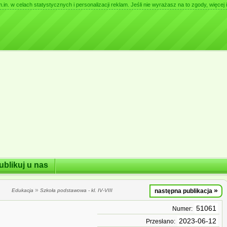
. w celach statystycznych i personalizacji reklam. Jeśli nie wyrażasz na to zgody, więcej i
ublikuj u nas
»
»
Edukacja
Szkoła podstawowa - kl. IV-VIII
następna publikacja
51061
Numer:
2023-06-12
Przesłano: