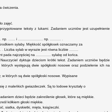
a ćwiczenia.
o zajęć.
 przygotowane teksty z lukami. Zadaniem uczniów jest uzupełnienie
p. ....... i ......................... np. ........... .
zawsze ośrodkiem sylaby. Miękkość spółgłosek oznaczamy za
...... . Liczba sylab w wyrazie jest równa liczbie .........
ent pada najczęściej na ............... sylabę od końca.
 Nauczyciel dyktuje dzieciom krótki tekst. Zadaniem uczniów będzie
których występują dwie spółgłoski nosowe oraz podzielenie ich na
, w których są dwie spółgłoski nosowe. Wypisane
się z maleńkich gwiazdeczek. Są to lodowe kryształy o
Zadaniem dzieci będzie zakreślenie głosek, które są miękkie.
eśl kółkiem głoski miękkie.
sić, siatka, dyskietki, mięta, książeczki.