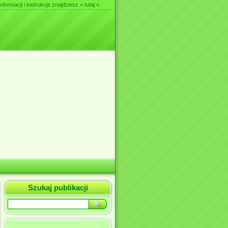
nformacji i instrukcje znajdziesz
» tutaj «
.
Szukaj publikacji