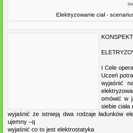
Dzi
Elektryzowanie ciał - scenarius
KONSPEKT 
ELETRYZO
I Cele oper
Uczeń potra
wyjaśnić n
elektryzowan
omówić w j
siebie ciał
wyjaśnić że istnieją dwa rodzaje ładunków el
ujemny –q
wyjaśnić co to jest elektrostatyka