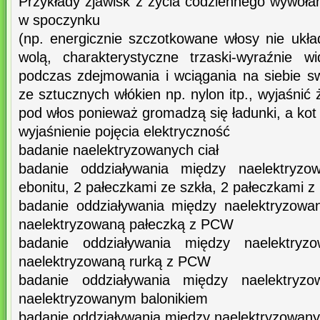
Przykłady zjawisk z życia codziennego wywoł
w spoczynku
(np. energicznie szczotkowane włosy nie ukła
wolą, charakterystyczne trzaski-wyraźnie 
podczas zdejmowania i wciągania na siebie sw
ze sztucznych włókien np. nylon itp., wyjaśnić
pod włos ponieważ gromadzą się ładunki, a kot t
wyjaśnienie pojęcia elektryczność
badanie naelektryzowanych ciał
badanie oddziaływania między naelektryz
ebonitu, 2 pałeczkami ze szkła, 2 pałeczkami 
badanie oddziaływania między naelektryzowa
naelektryzowaną pałeczką z PCW
badanie oddziaływania między naelektryz
naelektryzowaną rurką z PCW
badanie oddziaływania między naelektr
naelektryzowanym balonikiem
badanie oddziaływania miedzy naelektryzowany