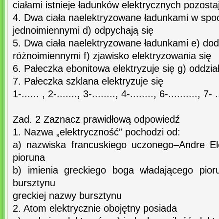
ciałami istnieje ładunków elektrycznych pozost
4. Dwa ciała naelektryzowane ładunkami w spo
jednoimiennymi d) odpychają się
5. Dwa ciała naelektryzowane ładunkami e) dod
różnoimiennymi f) zjawisko elektryzowania się
6. Pałeczka ebonitowa elektryzuje się g) oddzia
7. Pałeczka szklana elektryzuje się
1-...... , 2-......., 3-........, 4-........, 6-.........., 7- ..
Zad. 2 Zaznacz prawidłową odpowiedź
1. Nazwa „elektryczność” pochodzi od:
a) nazwiska francuskiego uczonego–Andre El
pioruna
b) imienia greckiego boga władającego pior
bursztynu
greckiej nazwy bursztynu
2. Atom elektrycznie obojętny posiada