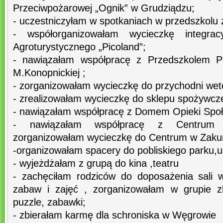
Przeciwpożarowej „Ognik” w Grudziądzu;
- uczestniczyłam w spotkaniach w przedszkolu 
- współorganizowałam wycieczkę integra
Agroturystycznego „Picoland”;
- nawiązałam współpracę z Przedszkolem P
M.Konopnickiej ;
- zorganizowałam wycieczkę do przychodni wete
- zrealizowałam wycieczkę do sklepu spożywcz
- nawiązałam współpracę z Domem Opieki Społ
- nawiązałam współpracę z Centrum Ed
zorganizowałam wycieczkę do Centrum w Zakur
-organizowałam spacery do pobliskiego parku,ul
- wyjeżdżałam z grupą do kina ,teatru
- zachęciłam rodziców do doposażenia sali 
zabaw i zajęć , zorganizowałam w grupie zb
puzzle, zabawki;
- zbierałam karmę dla schroniska w Węgrowie