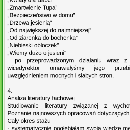
„Kwiaty dla Babci”
„Zmartwienie Tupa”
„Bezpieczeństwo w domu”
„Drzewa jesienią”
„Od największej do najmniejszej”
„Od ziarenka do bochenka”
„Niebieski obłoczek”
„Wiemy dużo o jesieni”
- po przeprowadzonym działaniu wraz z 
wicedyrektor omawiałyśmy jego prze
uwzględnieniem mocnych i słabych stron.
4.
Analiza literatury fachowej
Studiowanie literatury związanej z wych
Poznanie najnowszych opracowań dotyczących e
Cały okres stażu
- systematycznie pogłębiałam swoją wiedzę m