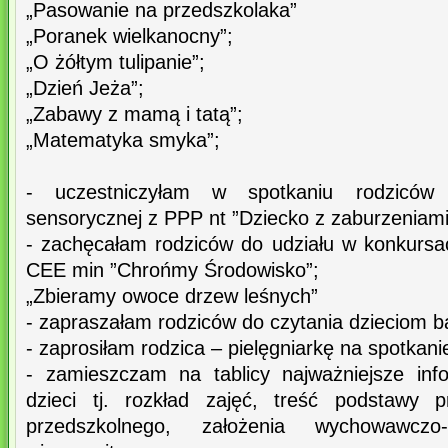
„Pasowanie na przedszkolaka”
„Poranek wielkanocny”;
„O żółtym tulipanie”;
„Dzień Jeża”;
„Zabawy z mamą i tatą”;
„Matematyka smyka”;
- uczestniczyłam w spotkaniu rodziców z
sensorycznej z PPP nt ”Dziecko z zaburzeniami 
- zachęcałam rodziców do udziału w konkurs
CEE min ”Chrońmy Środowisko”;
„Zbieramy owoce drzew leśnych”
- zapraszałam rodziców do czytania dzieciom b
- zaprosiłam rodzica – pielęgniarkę na spotkani
- zamieszczam na tablicy najważniejsze inf
dzieci tj. rozkład zajęć, treść podstawy 
przedszkolnego, założenia wychowawczo-d