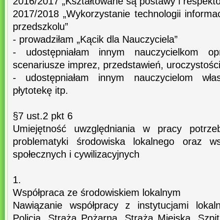
2016/2017 „Kształtowane są postawy i respek
2017/2018 „Wykorzystanie technologii informa
przedszkolu”
- prowadziłam „Kącik dla Nauczyciela”
- udostępniałam innym nauczycielkom o
scenariusze imprez, przedstawień, uroczystości
- udostępniałam innym nauczycielom włas
płytotekę itp.
§7 ust.2 pkt 6
Umiejętność uwzględniania w pracy potrze
problematyki środowiska lokalnego oraz w
społecznych i cywilizacyjnych
1.
Współpraca ze środowiskiem lokalnym
Nawiązanie współpracy z instytucjami lokaln
Policją, Strażą Pożarną, Strażą Miejską, Szp