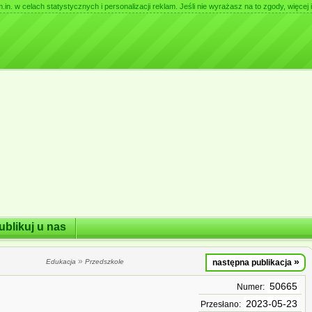
. w celach statystycznych i personalizacji reklam. Jeśli nie wyrażasz na to zgody, więcej i
ublikuj u nas
»
»
Edukacja
Przedszkole
następna publikacja
50665
Numer:
2023-05-23
Przesłano: