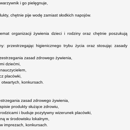
warzywnik i go pielęgnuje,
ukty, chętnie pije wodę zamiast słodkich napojów.
emat organizacji żywienia dzieci i rodziny oraz chętnie poszukują
ny: przestrzegając higienicznego trybu życia oraz stosując zasady
zestrzegania zasad zdrowego żywienia,
mi dziećmi,
 nauczycielem,
cz placówki,
h otwartych, konkursach.
estrzegania zasad zdrowego żywienia,
spisie produkty służące zdrowiu,
 rodzicami i buduje pozytywny wizerunek placówki,
tną w środowisku lokalnym,
ł w imprezach, konkursach.