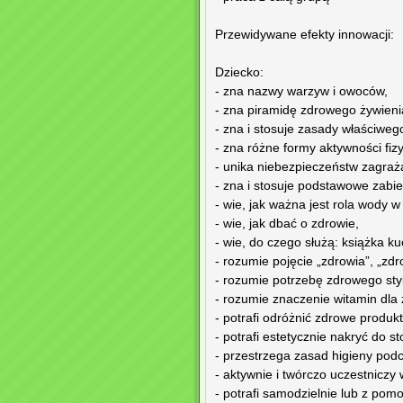
Przewidywane efekty innowacji:
Dziecko:
- zna nazwy warzyw i owoców,
- zna piramidę zdrowego żywieni
- zna i stosuje zasady właściwe
- zna różne formy aktywności fizy
- unika niebezpieczeństw zagraż
- zna i stosuje podstawowe zabie
- wie, jak ważna jest rola wody w
- wie, jak dbać o zdrowie,
- wie, do czego służą: książka ku
- rozumie pojęcie „zdrowia”, „zd
- rozumie potrzebę zdrowego styl
- rozumie znaczenie witamin dla 
- potrafi odróżnić zdrowe produk
- potrafi estetycznie nakryć do st
- przestrzega zasad higieny pod
- aktywnie i twórczo uczestnicz
- potrafi samodzielnie lub z po