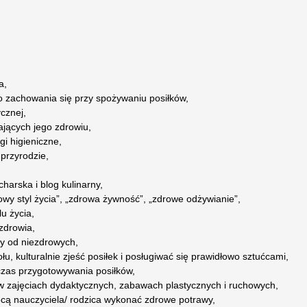
a,
go zachowania się przy spożywaniu posiłków,
cznej,
ających jego zdrowiu,
gi higieniczne,
 przyrodzie,
charska i blog kulinarny,
rowy styl życia”, „zdrowa żywność”, „zdrowe odżywianie”,
u życia,
zdrowia,
ty od niezdrowych,
ołu, kulturalnie zjeść posiłek i posługiwać się prawidłowo sztućcami,
czas przygotowywania posiłków,
y w zajęciach dydaktycznych, zabawach plastycznych i ruchowych,
mocą nauczyciela/ rodzica wykonać zdrowe potrawy,