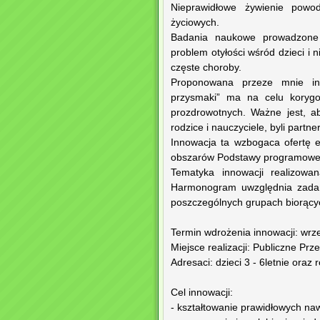
Nieprawidłowe żywienie powod
życiowych.
Badania naukowe prowadzone 
problem otyłości wśród dzieci i 
częste choroby.
Proponowana przeze mnie inn
przysmaki” ma na celu korygow
prozdrowotnych. Ważne jest, 
rodzice i nauczyciele, byli partn
Innowacja ta wzbogaca ofertę e
obszarów Podstawy programowej 
Tematyka innowacji realizowa
Harmonogram uwzględnia zadani
poszczególnych grupach biorącyc
Termin wdrożenia innowacji: wrz
Miejsce realizacji: Publiczne Pr
Adresaci: dzieci 3 - 6letnie oraz 
Cel innowacji:
- kształtowanie prawidłowych n