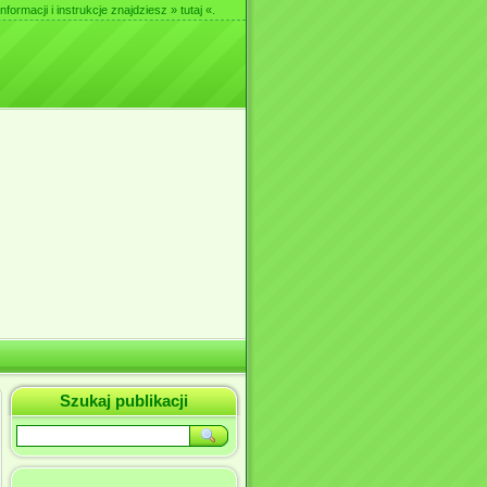
nformacji i instrukcje znajdziesz
» tutaj «
.
Szukaj publikacji