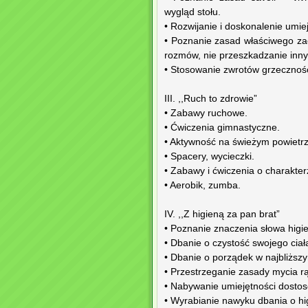
wygląd stołu.
• Rozwijanie i doskonalenie umie
• Poznanie zasad właściwego zac
rozmów, nie przeszkadzanie innym
• Stosowanie zwrotów grzecznośc
III. ,,Ruch to zdrowie”
• Zabawy ruchowe.
• Ćwiczenia gimnastyczne.
• Aktywność na świeżym powietrz
• Spacery, wycieczki.
• Zabawy i ćwiczenia o charakte
• Aerobik, zumba.
IV. ,,Z higieną za pan brat”
• Poznanie znaczenia słowa higi
• Dbanie o czystość swojego ciała
• Dbanie o porządek w najbliższ
• Przestrzeganie zasady mycia r
• Nabywanie umiejętności dosto
• Wyrabianie nawyku dbania o hi