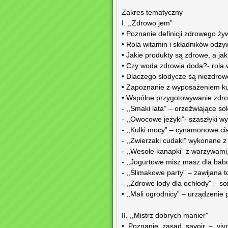
Zakres tematyczny
I. ,,Zdrowo jem”
• Poznanie definicji zdrowego ży
• Rola witamin i składników odży
• Jakie produkty są zdrowe, a j
• Czy woda zdrowia doda?- rola 
• Dlaczego słodycze są niezdrow
• Zapoznanie z wyposażeniem ku
• Wspólne przygotowywanie zdrow
- ,,Smaki lata” – orzeźwiające 
- ,,Owocowe jeżyki”- szaszłyki 
- ,,Kulki mocy” – cynamonowe ci
- ,,Zwierzaki cudaki” wykonane z 
- ,,Wesołe kanapki” z warzywami
- ,,Jogurtowe misz masz dla babc
- ,,Ślimakowe party” – zawijana t
- ,,Zdrowe lody dla ochłody” – s
• ,,Mali ogrodnicy” – urządzenie 
II. ,,Mistrz dobrych manier”
• Poznanie zasad savoir – viv