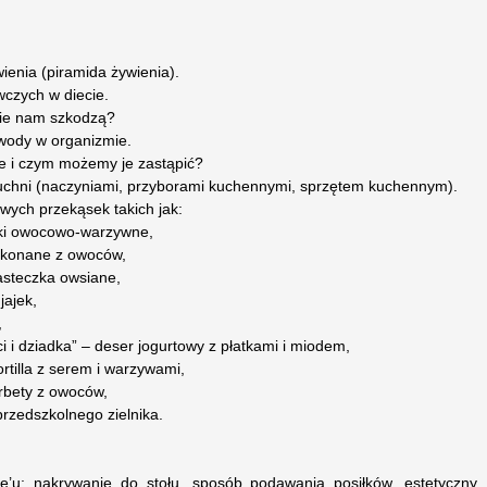
wienia (piramida żywienia).
wczych w diecie.
akie nam szkodzą?
wody w organizmie.
e i czym możemy je zastąpić?
chni (naczyniami, przyborami kuchennymi, sprzętem kuchennym).
ych przekąsek takich jak:
soki owocowo-warzywne,
wykonane z owoców,
asteczka owsiane,
jajek,
,
i i dziadka” – deser jogurtowy z płatkami i miodem,
ortilla z serem i warzywami,
orbety z owoców,
przedszkolnego zielnika.
re’u: nakrywanie do stołu, sposób podawania posiłków, estetyczny