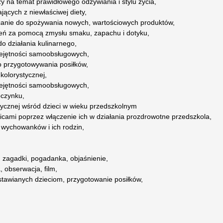
y na temat prawidłowego odżywiania i stylu życia,
ących z niewłaściwej diety,
ęcanie do spożywania nowych, wartościowych produktów,
eń za pomocą zmysłu smaku, zapachu i dotyku,
do działania kulinarnego,
miejętności samoobsługowych,
o przygotowywania posiłków,
kolorystycznej,
miejętności samoobsługowych,
oczynku,
zycznej wśród dzieci w wieku przedszkolnym
icami poprzez włączenie ich w działania prozdrowotne przedszkola,
wychowanków i ich rodzin,
, zagadki, pogadanka, objaśnienie,
 obserwacja, film,
stawianych dzieciom, przygotowanie posiłków,