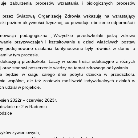
uje zaburzenia procesów wzrastania i biologicznych procesów
przez Światową Organizację Zdrowia wskazują na wzrastający
niski poziom aktywności fizycznej, co powoduje obniżenie odporności i
owacja pedagogiczna ,,Wszystkie przedszkolaki jedzą zdrowe
anie przyzwyczajeń i kształtowanie u dzieci właściwych postaw
aby podejmowane działania kontynuowane były również w domu, a
erami w tym procesie.
dukacyjną przedszkola. Łączy w sobie treści edukacyjne z różnych
oraz stanowi poszerzenie wiedzy na temat zdrowego odżywiania.
na będzie w ciągu całego dnia pobytu dziecka w przedszkolu.
a wspólne, ale też zostawia możliwość indywidualnych działań w
h udział w projekcie.
esień 2022r – czerwiec 2023r.
zedszkole nr 2 w Radomiu
rodzice
awyków żywieniowych,