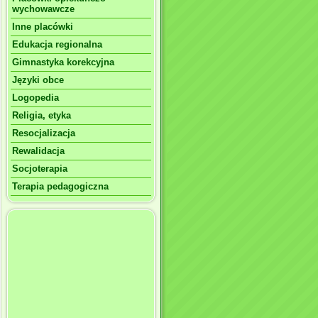
wychowawcze
Inne placówki
Edukacja regionalna
Gimnastyka korekcyjna
Języki obce
Logopedia
Religia, etyka
Resocjalizacja
Rewalidacja
Socjoterapia
Terapia pedagogiczna