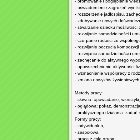
- promowanie i pogłębianie wiedz
- uświadomienie zagrożeń wynikaj
- rozszerzenie jadłospisu, zach
- zdobywanie nowych doświadcz
- stwarzanie dziecku możliwości 
- rozwijanie samodzielności i u
- czerpanie radości ze wspólneg
- rozwijanie poczucia kompozycji 
- rozwijanie samodzielności i u
- zachęcanie do aktywnego wyp
- upowszechnienie aktywności fi
- wzmacnianie współpracy z rodz
- zmiana nawyków żywieniowych 
Metody pracy:
- słowna: opowiadanie, wierszyki
- oglądowa: pokaz, demonstracja,
- praktycznego działania: zadań 
Formy pracy:
- indywidualna,
- zespołowa,
- praca z całą grupą