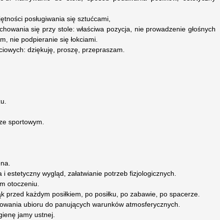
jętności posługiwania się sztućcami,
howania się przy stole: właściwa pozycja, nie prowadzenie głośnych
, nie podpieranie się łokciami.
iowych: dziękuję, proszę, przepraszam.
u.
rze sportowym.
ena.
 i estetyczny wygląd, załatwianie potrzeb fizjologicznych.
ym otoczeniu.
ąk przed każdym posiłkiem, po posiłku, po zabawie, po spacerze.
sowania ubioru do panujących warunków atmosferycznych.
gienę jamy ustnej.