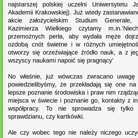
najstarszej polskiej uczelni Uniwersytetu Ja
Akademii Krakowskiej). Już wtedy zastanawian
akcie założycielskim Studium Generale
Kazimierza Wielkiego czytamy m.in.'Ni
przemożnych perła, aby wydała męże dojrza
ozdobą cnót świetne i w różnych umiejętnoś
otworzy się orzeźwiające źródło nauk, a z je
wszyscy naukami napoić się pragnący'
No właśnie, już wówczas zwracano uwagę na
powiedzielibyśmy, że przekładają się one na
lepsze poznanie środowiska i praw nim rządzą
miejsca w świecie i poznanie go, kontakty z i
współpracy. To nie sprowadza się tylko
sprawdzianu, czy kartkówki.
Ale czy wobec tego nie należy niczego uczy