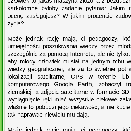
człowiek to jakaś maszyna złożona z bezdus
karkołomne byłoby zadanie pytania: Jakim r
ocenę zasługujesz? W jakim procencie zadow
życia?
Może jednak rację mają, ci pedagodzy, któr
umiejętności poszukiwania wiedzy przez młod
szczególnie za pomocą Internetu, ale nie tylko
aby młody człowiek musiał na jednym tchu w
wiedzy geograficznej, ale za to świetnie potr
lokalizacji satelitarnej GPS w terenie 
komputerowego Google Earth, zobaczył tr
ziemskiej, a zdjęcia satelitarne w formacie 
wyciągnięcie ręki mieć wszystkie ciekawe zak
właśnie to pobudzi jego ciekawość, a nie kucie
tak naprawdę niewielu mu dają.
Może jednak rację mają, ci pedagodzy, któr