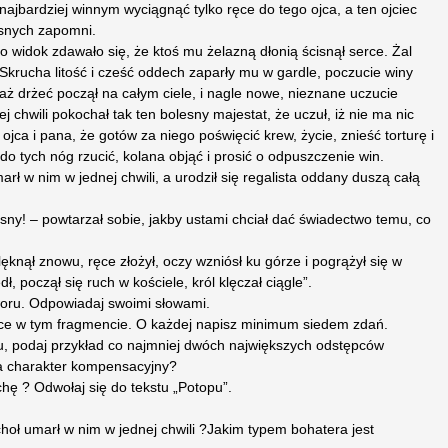
jbardziej winnym wyciągnąć tylko ręce do tego ojca, a ten ojciec
asnych zapomni.
widok zdawało się, że ktoś mu żelazną dłonią ścisnął serce. Żal
Skrucha litość i cześć oddech zaparły mu w gardle, poczucie winy
aż drżeć począł na całym ciele, i nagle nowe, nieznane uczucie
j chwili pokochał tak ten bolesny majestat, że uczuł, iż nie ma nic
ojca i pana, że gotów za niego poświęcić krew, życie, znieść torturę i
do tych nóg rzucić, kolana objąć i prosić o odpuszczenie win.
rł w nim w jednej chwili, a urodził się regalista oddany duszą całą
ny! – powtarzał sobie, jakby ustami chciał dać świadectwo temu, co
ęknął znowu, ręce złożył, oczy wzniósł ku górze i pogrążył się w
, począł się ruch w kościele, król klęczał ciągle”.
woru. Odpowiadaj swoimi słowami.
ące w tym fragmencie. O każdej napisz minimum siedem zdań.
ru, podaj przykład co najmniej dwóch największych odstępców
ała charakter kompensacyjny?
hę ? Odwołaj się do tekstu „Potopu”.
hoł umarł w nim w jednej chwili ?Jakim typem bohatera jest