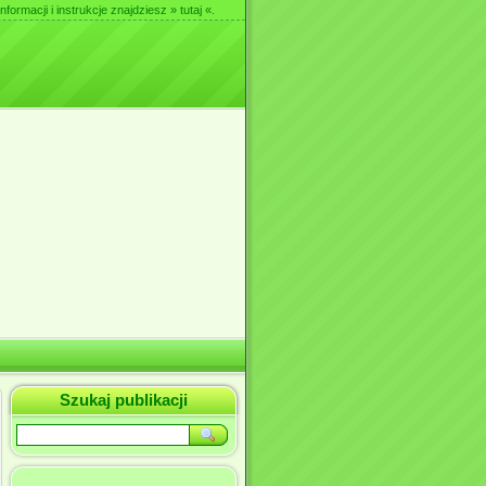
nformacji i instrukcje znajdziesz
» tutaj «
.
Szukaj publikacji