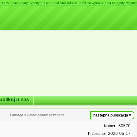
. w celach statystycznych i personalizacji reklam. Jeśli nie wyrażasz na to zgody, więcej i
ublikuj u nas
»
»
Edukacja
Szkoła ponadpodstawowa
następna publikacja
50570
Numer:
2023-05-17
Przesłano: