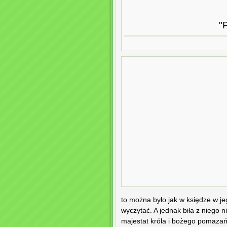
"
to można było jak w księdze w je
wyczytać. A jednak biła z niego n
majestat króla i bożego pomazańc