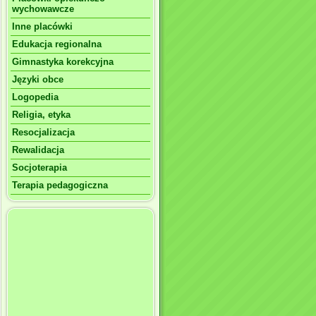
wychowawcze
Inne placówki
Edukacja regionalna
Gimnastyka korekcyjna
Języki obce
Logopedia
Religia, etyka
Resocjalizacja
Rewalidacja
Socjoterapia
Terapia pedagogiczna