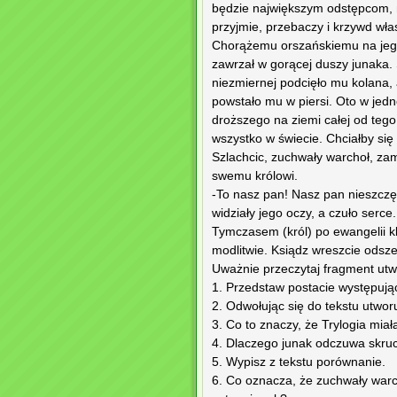
będzie największym odstępcom, na
przyjmie, przebaczy i krzywd wł
Chorążemu orszańskiemu na jego 
zawrzał w gorącej duszy junaka. 
niezmiernej podcięło mu kolana, 
powstało mu w piersi. Oto w jedne
droższego na ziemi całej od tego 
wszystko w świecie. Chciałby się 
Szlachcic, zuchwały warchoł, zama
swemu królowi.
-To nasz pan! Nasz pan nieszczęs
widziały jego oczy, a czuło serce.
Tymczasem (król) po ewangelii kl
modlitwie. Ksiądz wreszcie odszedł
Uważnie przeczytaj fragment ut
1. Przedstaw postacie występuj
2. Odwołując się do tekstu utwo
3. Co to znaczy, że Trylogia mi
4. Dlaczego junak odczuwa skruc
5. Wypisz z tekstu porównanie.
6. Co oznacza, że zuchwały warc