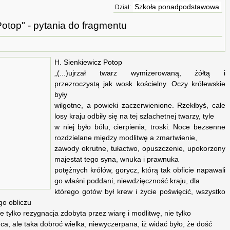
Szkoła ponadpodstawowa
Dział:
Potop" - pytania do fragmentu
H. Sienkiewicz Potop
„(...)ujrzał twarz wymizerowaną, żółtą i
przezroczystą jak wosk kościelny. Oczy królewskie
były
wilgotne, a powieki zaczerwienione. Rzekłbyś, całe
losy kraju odbiły się na tej szlachetnej twarzy, tyle
w niej było bólu, cierpienia, troski. Noce bezsenne
rozdzielane między modlitwę a zmartwienie,
zawody okrutne, tułactwo, opuszczenie, upokorzony
majestat tego syna, wnuka i prawnuka
potężnych królów, gorycz, którą tak obficie napawali
go właśni poddani, niewdzięczność kraju, dla
którego gotów był krew i życie poświęcić, wszystko
go obliczu
ie tylko rezygnacja zdobyta przez wiarę i modlitwę, nie tylko
a, ale taka dobroć wielka, niewyczerpana, iż widać było, że dość