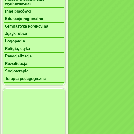
wychowawcze
Inne placówki
Edukacja regionalna
Gimnastyka korekcyjna
Języki obce
Logopedia
Religia, etyka
Resocjalizacja
Rewalidacja
Socjoterapia
Terapia pedagogiczna