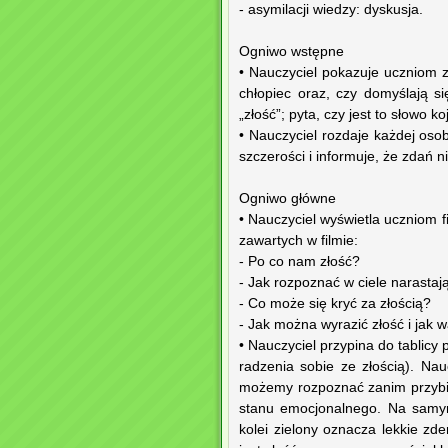
- asymilacji wiedzy: dyskusja.
Ogniwo wstępne
• Nauczyciel pokazuje uczniom z
chłopiec oraz, czy domyślają si
„złość”; pyta, czy jest to słowo 
• Nauczyciel rozdaje każdej os
szczerości i informuje, że zdań 
Ogniwo główne
• Nauczyciel wyświetla uczniom f
zawartych w filmie:
- Po co nam złość?
- Jak rozpoznać w ciele narastaj
- Co może się kryć za złością?
- Jak można wyrazić złość i jak w
• Nauczyciel przypina do tablicy
radzenia sobie ze złością). Nau
możemy rozpoznać zanim przybie
stanu emocjonalnego. Na samym
kolei zielony oznacza lekkie z