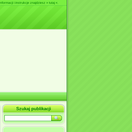
nformacji i instrukcje znajdziesz
» tutaj «
.
Szukaj publikacji