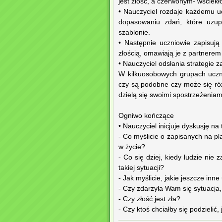
jest złość, a czerwonym- wściekło
• Nauczyciel rozdaje każdemu 
dopasowaniu zdań, które uzup
szablonie.
• Następnie uczniowie zapisuj
złością, omawiają je z partnerem 
• Nauczyciel odsłania strategie 
W kilkuosobowych grupach uczn
czy są podobne czy może się ró
dzielą się swoimi spostrzeżeniam
Ogniwo kończące
• Nauczyciel inicjuje dyskusję na
- Co myślicie o zapisanych na p
w życie?
- Co się dziej, kiedy ludzie nie
takiej sytuacji?
- Jak myślicie, jakie jeszcze inn
- Czy zdarzyła Wam się sytuacja,
- Czy złość jest zła?
- Czy ktoś chciałby się podzielić