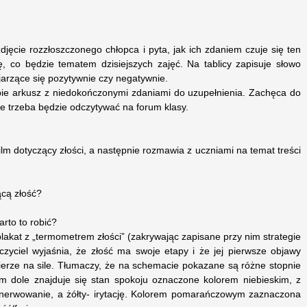
djęcie rozzłoszczonego chłopca i pyta, jak ich zdaniem czuje się ten
ę, co będzie tematem dzisiejszych zajęć. Na tablicy zapisuje słowo
kojarzące się pozytywnie czy negatywnie.
obie arkusz z niedokończonymi zdaniami do uzupełnienia. Zachęca do
nie trzeba będzie odczytywać na forum klasy.
ilm dotyczący złości, a następnie rozmawia z uczniami na temat treści
ącą złość?
arto to robić?
 plakat z „termometrem złości” (zakrywając zapisane przy nim strategie
czyciel wyjaśnia, że złość ma swoje etapy i że jej pierwsze objawy
rze na sile. Tłumaczy, że na schemacie pokazane są różne stopnie
 dole znajduje się stan spokoju oznaczone kolorem niebieskim, z
denerwowanie, a żółty- irytację. Kolorem pomarańczowym zaznaczona