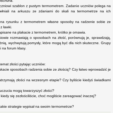
ść/furia.
uczniowi szablon z pustym termometrem. Zadanie uczniów polega na
ełniali na arkuszu ze zdaniami do skali na termometrze na ich
ą na rysunku z termometrem własne sposoby na radzenie sobie ze
z ławki.
zapisane na plakacie z termometrem, krótko je omawia.
iowie rozmawiają o sposobach na złość, porównują je, sprawdzają,
żnią, wychwytują pomysły, które mogą być dla nich skuteczne. Grupy
i na forum klasy.
 temat złości pytając uczniów:
lakacie sposobach radzenia sobie ze złością? Czy łatwo wprowadzić je
 zatrzymają złości na wczesnym etapie? Czy byliście kiedyś świadkami
e uczucia mogą towarzyszyć złości?
 kiedy się zezłościliście, choć mogliście zareagować inaczej?
, jakie strategie wypisał na swoim termometrze?