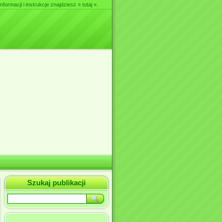
nformacji i instrukcje znajdziesz
» tutaj «
.
Szukaj publikacji