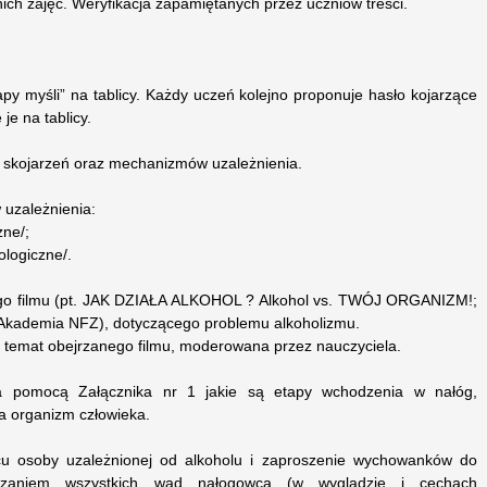
ich zajęć. Weryfikacja zapamiętanych przez uczniów treści.
y myśli” na tablicy. Każdy uczeń kolejno proponuje hasło kojarzące
je na tablicy.
h skojarzeń oraz mechanizmów uzależnienia.
 uzależnienia:
zne/;
ologiczne/.
iego filmu (pt. JAK DZIAŁA ALKOHOL ? Alkohol vs. TWÓJ ORGANIZM!;
l, Akademia NFZ), dotyczącego problemu alkoholizmu.
a temat obejrzanego filmu, moderowana przez nauczyciela.
za pomocą Załącznika nr 1 jakie są etapy wchodzenia w nałóg,
a organizm człowieka.
icu osoby uzależnionej od alkoholu i zaproszenie wychowanków do
kazaniem wszystkich wad nałogowca (w wyglądzie i cechach