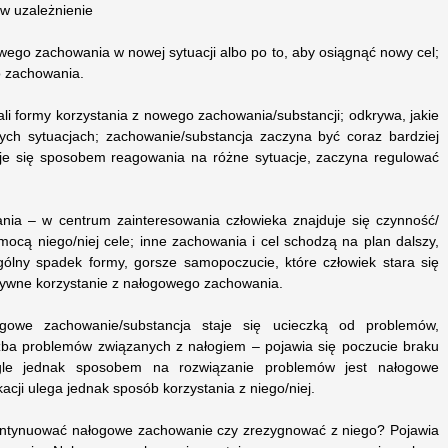
 w uzależnienie
wego zachowania w nowej sytuacji albo po to, aby osiągnąć nowy cel;
o zachowania.
i formy korzystania z nowego zachowania/substancji; odkrywa, jakie
ych sytuacjach; zachowanie/substancja zaczyna być coraz bardziej
aje się sposobem reagowania na różne sytuacje, zaczyna regulować
ia – w centrum zainteresowania człowieka znajduje się czynność/
ocą niego/niej cele; inne zachowania i cel schodzą na plan dalszy,
gólny spadek formy, gorsze samopoczucie, które człowiek stara się
sywne korzystanie z nałogowego zachowania.
owe zachowanie/substancja staje się ucieczką od problemów,
czba problemów związanych z nałogiem – pojawia się poczucie braku
iągle jednak sposobem na rozwiązanie problemów jest nałogowe
cji ulega jednak sposób korzystania z niego/niej.
kontynuować nałogowe zachowanie czy zrezygnować z niego? Pojawia