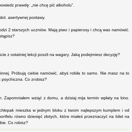
owiedz prawdę: „nie chcę pić alkoholu”.
dot. asertywnej postawy.
hodzi 2 starszych uczniów. Mają piwo i papierosy i chcą was namówić.
stąpisz?
cie z ostatniej lekcji poszli na wagary. Jaką podejmiesz decyzję?
innej. Próbują ciebie namówić, abyś robiła to samo. Nie masz na to
c psychiczna. Co zrobisz?
ch. Zapomniałem wziąć z domu, a dzisiaj mija termin wpłaty na kino.
e chłopak mieszka w jednym bloku z twoim najlepszym kumplem i od
ortfelu równo dziesięć złotych, które miałeś przeznaczyć na bilet na
bie. Co robisz?