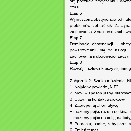
się poczucie zmęczenia i wycz
czasu.
Etap 6
Wymuszona abstynencja od nało
problemów, zebrać siły. Zaczyna
zachowania. Znaczenie zachowa
Etap 7
Dominacja abstynencji – absty
powstrzymaniu się od nałogu, 
zachowania nałogowego; zaczyn
Etap 8
Rozwój – człowiek uczy się inne
Załącznik 2. Sztuka mówienia „N
1. Najpierw powiedz „NIE”.
2. Mów w sposób jasny, stanowc
3. Utrzymaj kontakt wzrokowy.
4. Zaproponuj alternatywę:
− możemy pójść razem do kina, n
− możemy pójść na colę, na lody,
5. Poproś tę osobę, żeby przestał
6. Zmień temat.