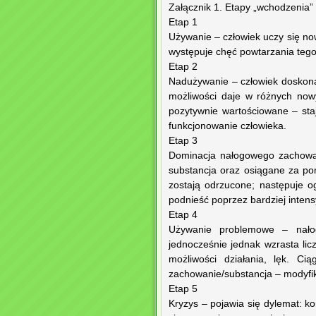
Załącznik 1. Etapy „wchodzenia”
Etap 1
Używanie – człowiek uczy się no
występuje chęć powtarzania teg
Etap 2
Nadużywanie – człowiek doskonal
możliwości daje w różnych now
pozytywnie wartościowane – st
funkcjonowanie człowieka.
Etap 3
Dominacja nałogowego zachowan
substancja oraz osiągane za pom
zostają odrzucone; następuje o
podnieść poprzez bardziej inten
Etap 4
Używanie problemowe – nałog
jednocześnie jednak wzrasta li
możliwości działania, lęk. C
zachowanie/substancja – modyfika
Etap 5
Kryzys – pojawia się dylemat: 