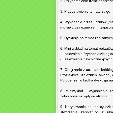
2. Przypomnienie treści poprzedn
3. Przedstawienie tematu zajęć
4. Wykonanie przez uczniów „map
mu się z uzależnieniem i zapisuje 
5. Dyskusja na temat zapisanyc
6. Mini wykład na temat rodzajów
- uzależnienie fizyczne /fizjologic
- uzależnienie psychiczne /psych
7. Obejrzenie z uczniami krótk
Profilaktyka uzależnień. Alkoho
Po obejrzeniu krótka dyskusja n
8. Miniwykład - wyjaśnienie 
zobrazowanie wpływu alkoholu n
9. Narysowanie na tablicy szk
stworzenia karykatury, z u