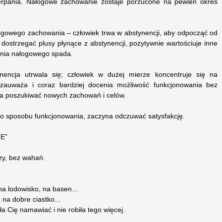
erpania. Nałogowe zachowanie zostaje porzucone na pewien okres
gowego zachowania – człowiek trwa w abstynencji, aby odpocząć od
 dostrzegać plusy płynące z abstynencji, pozytywnie wartościuje inne
nia nałogowego spada.
nencja utrwala się; człowiek w dużej mierze koncentruje się na
zauważa i coraz bardziej docenia możliwość funkcjonowania bez
a poszukiwać nowych zachowań i celów.
go sposobu funkcjonowania, zaczyna odczuwać satysfakcję.
IE”
zy, bez wahań.
a lodowisko, na basen...
 na dobre ciastko...
a Cię namawiać i nie robiła tego więcej.