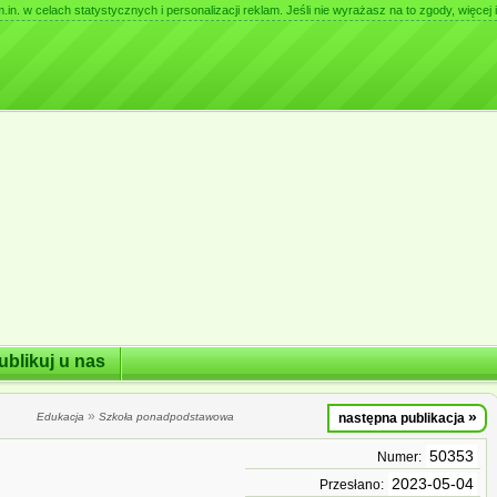
. w celach statystycznych i personalizacji reklam. Jeśli nie wyrażasz na to zgody, więcej i
ublikuj u nas
»
»
Edukacja
Szkoła ponadpodstawowa
następna publikacja
50353
Numer:
2023-05-04
Przesłano: