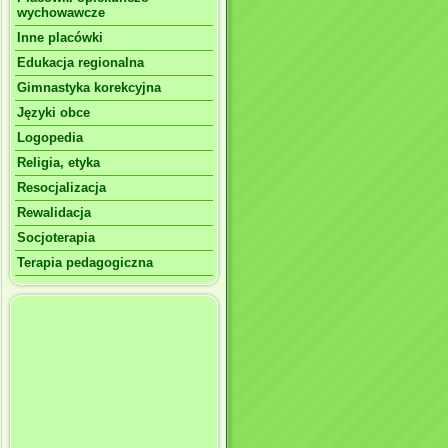
wychowawcze
Inne placówki
Edukacja regionalna
Gimnastyka korekcyjna
Języki obce
Logopedia
Religia, etyka
Resocjalizacja
Rewalidacja
Socjoterapia
Terapia pedagogiczna