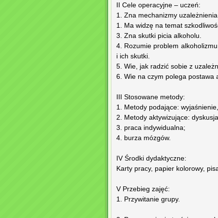
II Cele operacyjne – uczeń:
1. Zna mechanizmy uzależnienia
1. Ma widzę na temat szkodliwoś
3. Zna skutki picia alkoholu.
4. Rozumie problem alkoholizmu. 
i ich skutki.
5. Wie, jak radzić sobie z uzależ
6. Wie na czym polega postawa 
III Stosowane metody:
1. Metody podające: wyjaśnienie,
2. Metody aktywizujące: dyskusj
3. praca indywidualna;
4. burza mózgów.
IV Środki dydaktyczne:
Karty pracy, papier kolorowy, pisa
V Przebieg zajęć:
1. Przywitanie grupy.