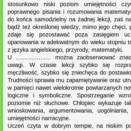
stosunkowo niski poziom umiejętności czy
poprawnego pisania i rozumowania matematyc
do końca samodzielny na żadnej lekcji, zaś na
bądź też określonej wiedzy, mimo jego chęci,
zdaje się pozostawać poza zasięgiem ucz
opanowania w adekwatnym do wieku stopniu t
z języka angielskiego, przyrody, matematyki.
U .................... można zaobserwować zna
uwagi. W czasie lekcji szybko się rozpr
męczliwość, szybko się zniechęca do postawi
Trudności sprawia mu zapamiętywanie oraz utr
w pamięci nawet wielokrotnie powtarzanych no
logiczne i symboliczne. Spostrzeganie wz
poziomie niż słuchowe. Chłopiec wykazuje ta
wnioskowania, argumentowania, uogólniania,
umiejętności narracyjne.
Uczeń czyta w dobrym tempie, na niskim po