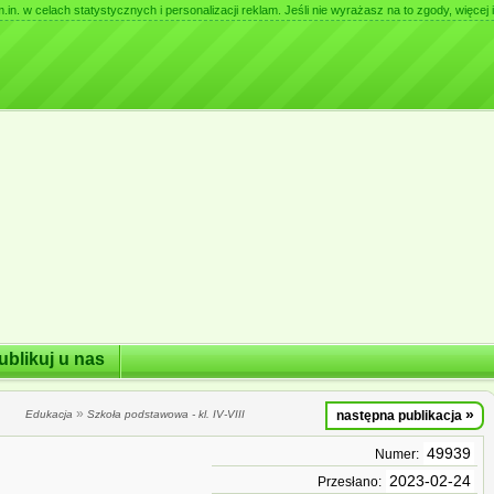
. w celach statystycznych i personalizacji reklam. Jeśli nie wyrażasz na to zgody, więcej i
ublikuj u nas
»
»
Edukacja
Szkoła podstawowa - kl. IV-VIII
następna publikacja
49939
Numer:
2023-02-24
Przesłano: