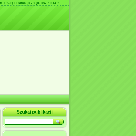
nformacji i instrukcje znajdziesz
» tutaj «
.
Szukaj publikacji