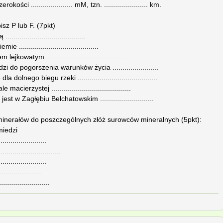
ści ..................... mM, tzn. ...................... km.
sz P lub F. (7pkt)
..................................
......................................
kowatym ........................................
do pogorszenia warunków życia .......................
lnego biegu rzeki ........................................
ierzystej ........................................
w Zagłębiu Bełchatowskim ...........................
minerałów do poszczególnych złóż surowców mineralnych (5pkt):
miedzi
....................
........................
....................
..................
.....................