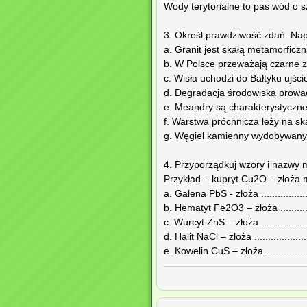
Wody terytorialne to pas wód o szeroko
3. Określ prawdziwość zdań. Napi
a. Granit jest skałą metamorficzną ......
b. W Polsce przeważają czarne ziemie ..
c. Wisła uchodzi do Bałtyku ujściem lej
d. Degradacja środowiska prowadzi 
e. Meandry są charakterystyczne dla do
f. Warstwa próchnicza leży na skale mac
g. Węgiel kamienny wydobywany jest 
4. Przyporządkuj wzory i nazwy 
Przykład – kupryt Cu2O – złoża 
a. Galena PbS - złoża ....................
b. Hematyt Fe2O3 – złoża ................
c. Wurcyt ZnS – złoża ....................
d. Halit NaCl – złoża ......................
e. Kowelin CuS – złoża ...................