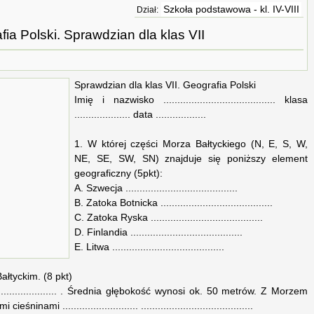
Szkoła podstawowa - kl. IV-VIII
Dział:
ia Polski. Sprawdzian dla klas VII
Sprawdzian dla klas VII. Geografia Polski
Imię i nazwisko ........................................ klasa
.................... data ..................
1. W której części Morza Bałtyckiego (N, E, S, W,
NE, SE, SW, SN) znajduje się poniższy element
geograficzny (5pkt):
A. Szwecja ........................................
B. Zatoka Botnicka ........................................
C. Zatoka Ryska ........................................
D. Finlandia ........................................
E. Litwa ........................................
ałtyckim. (8 pkt)
........................ . Średnia głębokość wynosi ok. 50 metrów. Z Morzem
ami ........................... ........................................