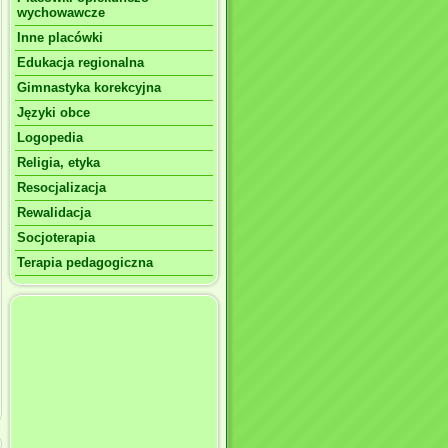
wychowawcze
Inne placówki
Edukacja regionalna
Gimnastyka korekcyjna
Języki obce
Logopedia
Religia, etyka
Resocjalizacja
Rewalidacja
Socjoterapia
Terapia pedagogiczna