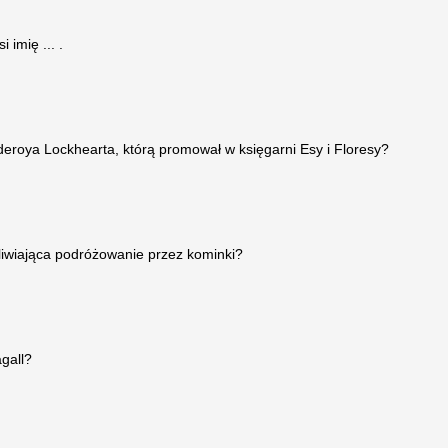
 imię ... .
ilderoya Lockhearta, którą promował w księgarni Esy i Floresy?
liwiająca podróżowanie przez kominki?
gall?