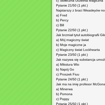
c) Stołeczna Uczelnia Magiczna
Pytanie 21/50 (1 pkt.)
Najstarszy z braci Weasleyów nosi
a) Fred
b) Percy
c) Bill
Pytanie 22/50 (1 pkt.)
Jak brzmiał tytuł autobiografii G
a) Mój magiczny świat
b) Moje magiczne ja
c) Magiczny świat Lockhearta
Pytanie 23/50 (1 pkt.)
Jak nazywa się substancja umoż
a) Mikstura Wio
b) Napój Go
c) Proszek Fiuu
Pytanie 24/50 (1 pkt.)
Jak ma na imię profesor McGona
a) Minerwa
b) Pomona
c) Poppy
Pytanie 25/50 (1 pkt.)