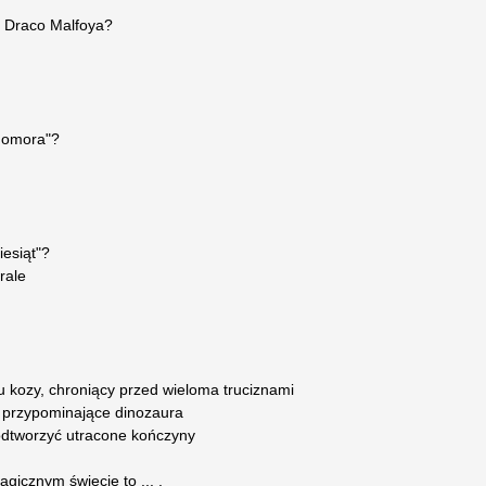
e Draco Malfoya?
ohomora"?
esiąt"?
rale
u kozy, chroniący przed wieloma truciznami
 przypominające dinozaura
 odtworzyć utracone kończyny
gicznym świecie to ... .