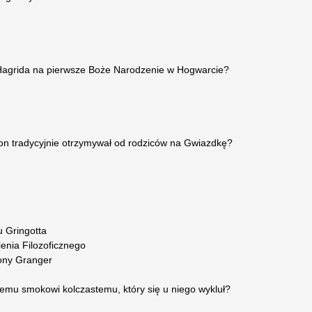
 Hagrida na pierwsze Boże Narodzenie w Hogwarcie?
 Ron tradycyjnie otrzymywał od rodziców na Gwiazdkę?
 Gringotta
nia Filozoficznego
ony Granger
iemu smokowi kolczastemu, który się u niego wykluł?