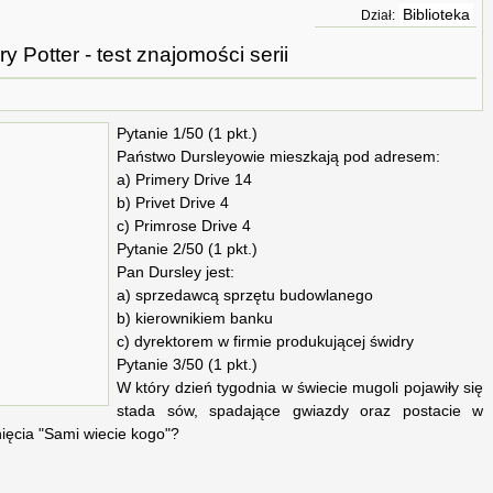
Biblioteka
Dział:
ry Potter - test znajomości serii
Pytanie 1/50 (1 pkt.)
Państwo Dursleyowie mieszkają pod adresem:
a) Primery Drive 14
b) Privet Drive 4
c) Primrose Drive 4
Pytanie 2/50 (1 pkt.)
Pan Dursley jest:
a) sprzedawcą sprzętu budowlanego
b) kierownikiem banku
c) dyrektorem w firmie produkującej świdry
Pytanie 3/50 (1 pkt.)
W który dzień tygodnia w świecie mugoli pojawiły się
stada sów, spadające gwiazdy oraz postacie w
nięcia "Sami wiecie kogo"?