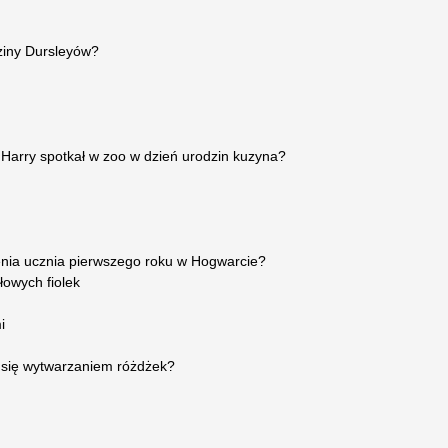
ziny Dursleyów?
Harry spotkał w zoo w dzień urodzin kuzyna?
enia ucznia pierwszego roku w Hogwarcie?
łowych fiolek
i
 się wytwarzaniem różdżek?