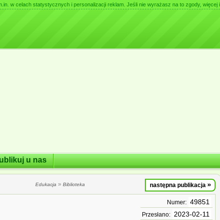
. w celach statystycznych i personalizacji reklam. Jeśli nie wyrażasz na to zgody, więcej i
ublikuj u nas
»
»
Edukacja
Biblioteka
następna publikacja
49851
Numer:
2023-02-11
Przesłano: