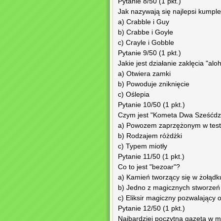
Pytanie 8/50 (1 pkt.)
Jak nazywają się najlepsi kumpl
a) Crabble i Guy
b) Crabbe i Goyle
c) Crayle i Gobble
Pytanie 9/50 (1 pkt.)
Jakie jest działanie zaklęcia "al
a) Otwiera zamki
b) Powoduje zniknięcie
c) Oślepia
Pytanie 10/50 (1 pkt.)
Czym jest "Kometa Dwa Sześćdzi
a) Powozem zaprzężonym w test
b) Rodzajem różdżki
c) Typem miotły
Pytanie 11/50 (1 pkt.)
Co to jest "bezoar"?
a) Kamień tworzący się w żołądk
b) Jedno z magicznych stworzeń
c) Eliksir magiczny pozwalający
Pytanie 12/50 (1 pkt.)
Najbardziej poczytna gazeta w ma