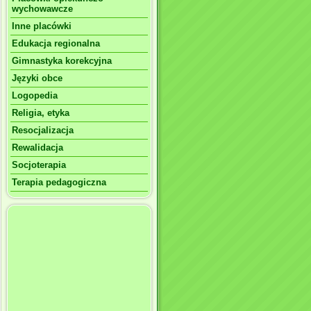
wychowawcze
Inne placówki
Edukacja regionalna
Gimnastyka korekcyjna
Języki obce
Logopedia
Religia, etyka
Resocjalizacja
Rewalidacja
Socjoterapia
Terapia pedagogiczna