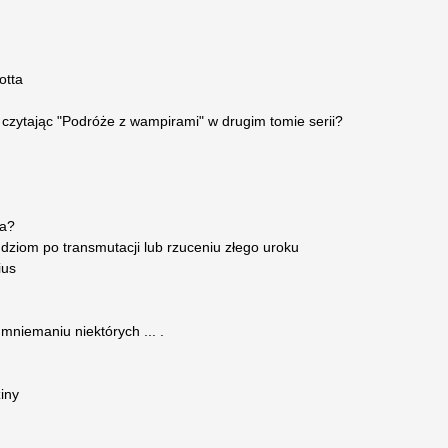
otta
 czytając "Podróże z wampirami" w drugim tomie serii?
ra?
dziom po transmutacji lub rzuceniu złego uroku
ius
mniemaniu niektórych ... .
iny