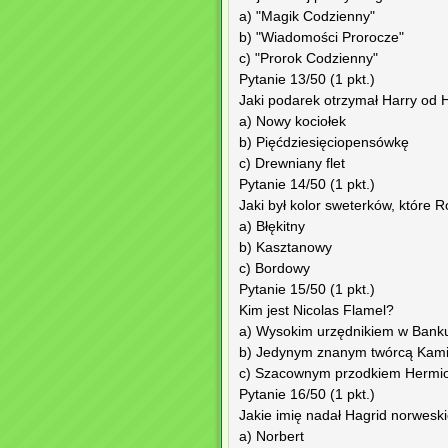
a) "Magik Codzienny"
b) "Wiadomości Prorocze"
c) "Prorok Codzienny"
Pytanie 13/50 (1 pkt.)
Jaki podarek otrzymał Harry od
a) Nowy kociołek
b) Pięćdziesięciopensówkę
c) Drewniany flet
Pytanie 14/50 (1 pkt.)
Jaki był kolor sweterków, które
a) Błękitny
b) Kasztanowy
c) Bordowy
Pytanie 15/50 (1 pkt.)
Kim jest Nicolas Flamel?
a) Wysokim urzędnikiem w Banku
b) Jedynym znanym twórcą Kamie
c) Szacownym przodkiem Hermi
Pytanie 16/50 (1 pkt.)
Jakie imię nadał Hagrid norwesk
a) Norbert