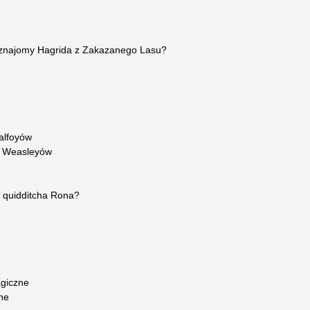
 znajomy Hagrida z Zakazanego Lasu?
alfoyów
y Weasleyów
a quidditcha Rona?
agiczne
ne