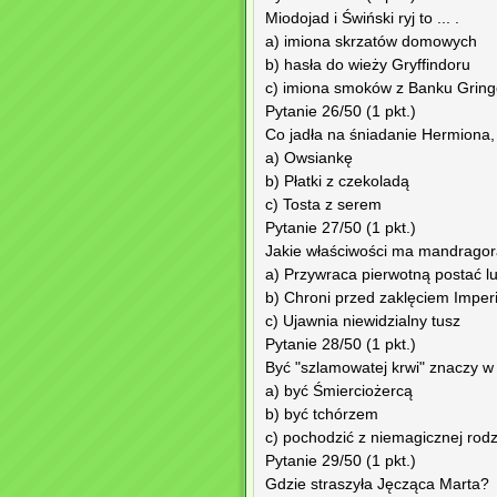
Miodojad i Świński ryj to ... .
a) imiona skrzatów domowych
b) hasła do wieży Gryffindoru
c) imiona smoków z Banku Gring
Pytanie 26/50 (1 pkt.)
Co jadła na śniadanie Hermiona,
a) Owsiankę
b) Płatki z czekoladą
c) Tosta z serem
Pytanie 27/50 (1 pkt.)
Jakie właściwości ma mandrago
a) Przywraca pierwotną postać lu
b) Chroni przed zaklęciem Imper
c) Ujawnia niewidzialny tusz
Pytanie 28/50 (1 pkt.)
Być "szlamowatej krwi" znaczy w 
a) być Śmierciożercą
b) być tchórzem
c) pochodzić z niemagicznej rodz
Pytanie 29/50 (1 pkt.)
Gdzie straszyła Jęcząca Marta?