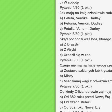
c) W sobotę
Pytanie 4/50 (1 pkt.)
Jak mają na imię członkowie rod
a) Petula, Verniks, Dadley
b) Petunia, Vernon, Dudley
c) Potulla, Venom, Durley
Pytanie 5/50 (1 pkt.)
Skąd pochodzi wąż boa, którego 
a) Z Brazylii
b) Z Afryki
c) Urodził się w zoo
Pytanie 6/50 (1 pkt.)
Czego nie ma na liście wyposaż
a) Zestawu szklanych lub kryszta
b) Miotły
c) Miedzianej wagi z odważnikam
Pytanie 7/50 (1 pkt.)
Od kiedy Ollivanderowie zajmują
a) Od 382 roku przed Nową Erą
b) Od trzech stuleci
c) Od 382 roku Nowej Ery