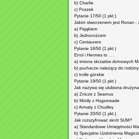
b) Charlie
c) Puszek
Pytanie 17/50 (1 pkt.)
Jakim stworzeniem jest Ronan -
a) Pająkiem
b) Jednorożcem
c) Centaurem
Pytanie 18/50 (1 pkt.)
Errol i Hermes to ... .
a) imiona skrzatów domowych M
b) puchacze należący do rodzin
c) trolle górskie
Pytanie 19/50 (1 pkt.)
Jak nazywa się ulubiona drużyn
a) Znicze z Seamus
b) Miotły z Hogsmeade
c) Armaty z Chudley
Pytanie 20/50 (1 pkt.)
Jak rozszyfrować skrót SUM?
a) Standardowe Umiejętności M
b) Specjalne Uzdolnienia Magicz