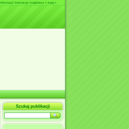
nformacji i instrukcje znajdziesz
» tutaj «
.
Szukaj publikacji