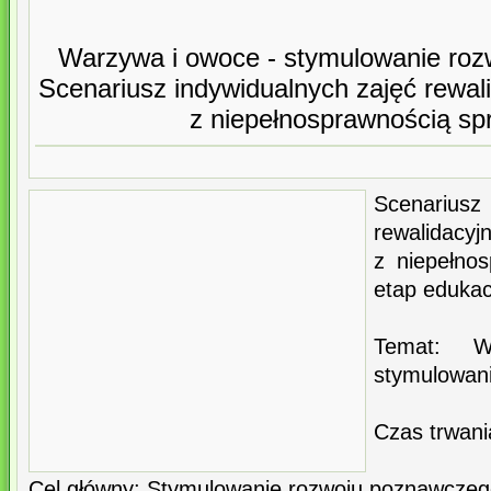
Warzywa i owoce - stymulowanie ro
Scenariusz indywidualnych zajęć rewali
z niepełnosprawnością sp
Scenarius
rewalida
z niepełno
etap edukac
Temat: 
stymulowan
Czas trwani
Cel główny: Stymulowanie rozwoju poznawczeg