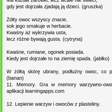
Ma kształt żarówki, lecz wcale nie świeci,
gdy jest dojrzała zjadają ją dzieci. (gruszka)
Żółty owoc wszyscy znacie,
sok jego smakuje w herbacie.
Kwaśny aż wykrzywia usta,
lecz różne bywają gusta. (cytryna)
Kwaśne, rumiane, ogonek posiada.
Kiedy jest dojrzałe to na ziemię spada. (jabłko)
W żółtą skórę ubrany, podłużny owoc, co pr
(banan)
11. Memory. Gra w memory warzywno-owo
aplikacji learningapps.com
12. Lepienie warzyw i owoców z plasteliny.