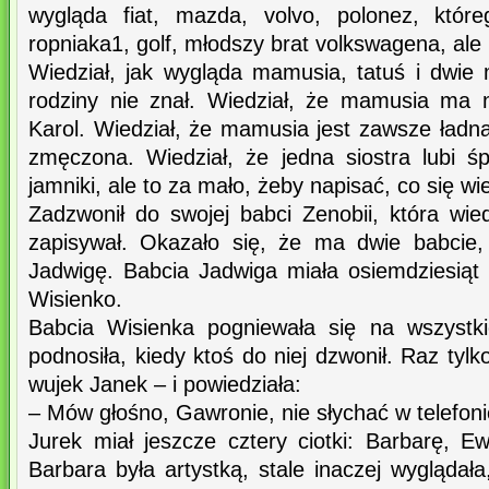
wygląda fiat, mazda, volvo, polonez, któr
ropniaka1, golf, młodszy brat volkswagena, ale 
Wiedział, jak wygląda mamusia, tatuś i dwie m
rodziny nie znał. Wiedział, że mamusia ma 
Karol. Wiedział, że mamusia jest zawsze ładna
zmęczona. Wiedział, że jedna siostra lubi 
jamniki, ale to za mało, żeby napisać, co się wie
Zadzwonił do swojej babci Zenobii, która wied
zapisywał. Okazało się, że ma dwie babcie, 
Jadwigę. Babcia Jadwiga miała osiemdziesiąt 
Wisienko.
Babcia Wisienka pogniewała się na wszystki
podnosiła, kiedy ktoś do niej dzwonił. Raz tylk
wujek Janek – i powiedziała:
– Mów głośno, Gawronie, nie słychać w telefoni
Jurek miał jeszcze cztery ciotki: Barbarę, Ew
Barbara była artystką, stale inaczej wyglądał