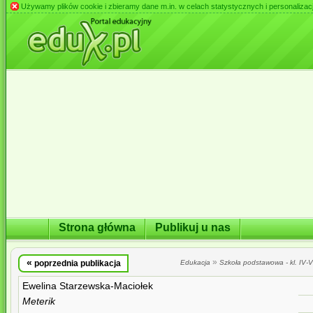
Używamy plików cookie i zbieramy dane m.in. w celach statystycznych i personalizacji 
Strona główna
Publikuj u nas
«
»
poprzednia publikacja
Edukacja
Szkoła podstawowa - kl. IV-VI
Ewelina Starzewska-Maciołek
Meterik