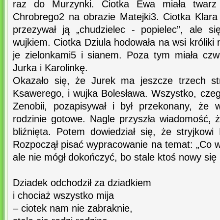
raz do Murzynki. Ciotka Ewa miała twarz
Chrobrego2 na obrazie Matejki3. Ciotka Klara
przezywał ją „chudzielec - popielec”, ale si
wujkiem. Ciotka Dziula hodowała na wsi króliki
je zielonkami5 i sianem. Poza tym miała czwo
Jurka i Karolinkę.
Okazało się, że Jurek ma jeszcze trzech st
Ksawerego, i wujka Bolesława. Wszystko, czeg
Zenobii, pozapisywał i był przekonany, że
rodzinie gotowe. Nagle przyszła wiadomość, że 
bliźnięta. Potem dowiedział się, że stryjkowi 
Rozpoczął pisać wypracowanie na temat: „Co wi
ale nie mógł dokończyć, bo stale ktoś nowy się r
Dziadek odchodził za dziadkiem
i chociaż wszystko mija
– ciotek nam nie zabraknie,