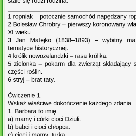
stale się rodzi rodzina.
______________________________________
1 ropniak – potocznie samochód napędzany ro
2 Bolesław Chrobry – pierwszy koronowany wła
XI wieku.
3 Jan Matejko (1838–1893) – wybitny mal
tematyce historycznej.
4 królik nowozelandzki – rasa królika.
5 zielonka – pokarm dla zwierząt składający 
części roślin.
6 stryj – brat taty.
Ćwiczenie 1.
Wskaż właściwe dokończenie każdego zdania.
1. Barbara to imię
a) mamy i córki cioci Dziuli.
b) babci i cioci chłopca.
c) cioci i mamy Jurka.