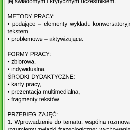
jej świadomym i krytycznym uczestnikiem.
METODY PRACY:
• podające – elementy wykładu konwersatory
tekstem,
• problemowe – aktywizujące.
FORMY PRACY:
• zbiorowa,
• indywidualna.
ŚRODKI DYDAKTYCZNE:
• karty pracy,
• prezentacja multimedialna,
• fragmenty tekstów.
PRZEBIEG ZAJĘĆ:
1. Wprowadzenie do tematu: wspólna rozmowa
rozumiemy związki frazeologiczne: wychowanie