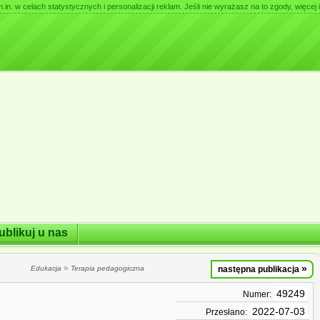
. w celach statystycznych i personalizacji reklam. Jeśli nie wyrażasz na to zgody, więcej i
ublikuj u nas
»
»
Edukacja
Terapia pedagogiczna
następna publikacja
49249
Numer:
2022-07-03
Przesłano: