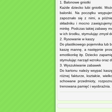
1. Balonowe gniotki
Każde dziecko lubi gniotki. Mo
baloniki. Na początku wsypuje
zapoznało się z nimi, a późn
składniku i mocno zawiązujem
minkę. Podczas takiej zabawy moż
w ich środku, stymulując zmysł d
2. Rysowanie w kaszy
Do plastikowego pojemnika lub b
kaszę mannę, a następnie prosim
emotikonkę itp. Dziecko zapamięt
stymulując narząd wzroku oraz d
3. Wyszukiwanie zabawek
Do kartonu należy wsypać kaszę
różnej fakturze, kształcie, wie
schowane przedmioty, rozpozn
trenowana pamięć i wyobraźnia.