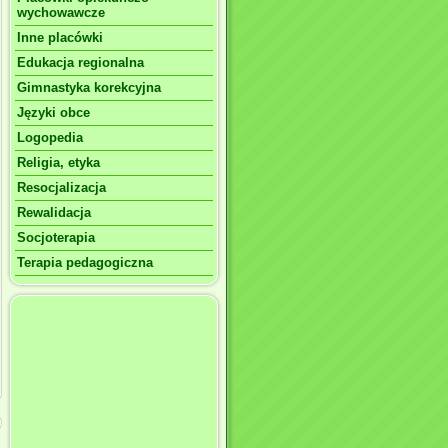
wychowawcze
Inne placówki
Edukacja regionalna
Gimnastyka korekcyjna
Języki obce
Logopedia
Religia, etyka
Resocjalizacja
Rewalidacja
Socjoterapia
Terapia pedagogiczna