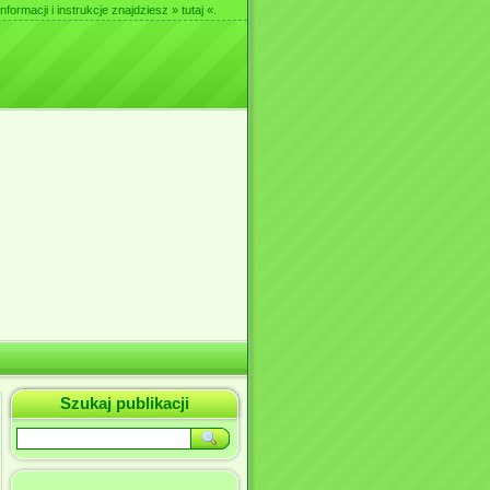
nformacji i instrukcje znajdziesz
» tutaj «
.
Szukaj publikacji