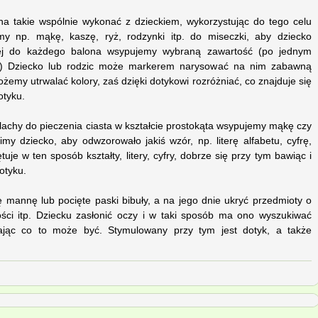
żna takie wspólnie wykonać z dzieckiem, wykorzystując do tego celu
my np. mąkę, kaszę, ryż, rodzynki itp. do miseczki, aby dziecko
iej do każdego balona wsypujemy wybraną zawartość (po jednym
y) Dziecko lub rodzic może markerem narysować na nim zabawną
emy utrwalać kolory, zaś dzięki dotykowi rozróżniać, co znajduje się
otyku.
lachy do pieczenia ciasta w kształcie prostokąta wsypujemy mąkę czy
y dziecko, aby odwzorowało jakiś wzór, np. literę alfabetu, cyfrę,
uje w ten sposób kształty, litery, cyfry, dobrze się przy tym bawiąc i
otyku.
 mannę lub pocięte paski bibuły, a na jego dnie ukryć przedmioty o
lkości itp. Dziecku zasłonić oczy i w taki sposób ma ono wyszukiwać
ając co to może być. Stymulowany przy tym jest dotyk, a także