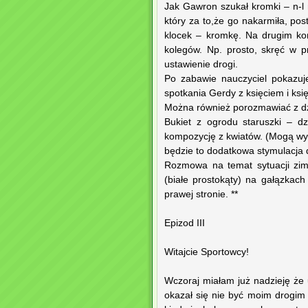
Jak Gawron szukał kromki – n-l
który za to,że go nakarmiła, pos
klocek – kromkę. Na drugim ko
kolegów. Np. prosto, skręć w 
ustawienie drogi.
Po zabawie nauczyciel pokazuje
spotkania Gerdy z księciem i ksi
Można również porozmawiać z dz
Bukiet z ogrodu staruszki – dz
kompozycję z kwiatów. (Mogą wyc
będzie to dodatkowa stymulacja 
Rozmowa na temat sytuacji zimo
(białe prostokąty) na gałązkac
prawej stronie. **
Epizod III
Witajcie Sportowcy!
Wczoraj miałam już nadzieję że
okazał się nie być moim drogim