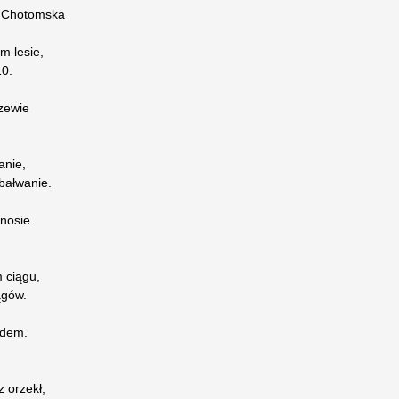
Chotomska
m lesie,
10.
rzewie
anie,
bałwanie.
nosie.
 ciągu,
ągów.
edem.
 orzekł,