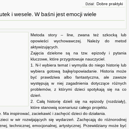
Dobre praktyki
Dział:
tek i wesele. W baśni jest emocji wiele
Metoda story – line, zwana też szkocką lub
opowieści wychowawczej. Należy do metod
aktywizujących.
Zajęcia dzielone są na tzw. epizody i pytania
kluczowe, które przygotowuje nauczyciel.
1. N-l wybiera temat i wymyśla do niego historię lub
wybiera gotową bajkę/opowiadanie. Historia może
być prawdziwa albo fantastyczna, ale zawsze
występują w niej zagadnienia dotyczące różnych
problemów, z którymi dzieci spotykają się na co
dzień.
2. Całą historię dzieli się na epizody (rozdziały),
które stanowią scenariusz całego projektu.
Ma inspirować, zaciekawić i zachęcić dzieci do działania.
eci w wir rozwijających się wydarzeń. Zachęcają do różnorodnej
znej, technicznej, emocjonalnej, artystycznej. Przewidziany może być