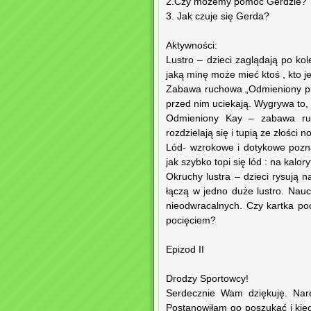
2.Czy możemy pomóc Gerdzie?
3. Jak czuje się Gerda?
Aktywności:
Lustro – dzieci zaglądają po ko
jaką minę może mieć ktoś , kto jes
Zabawa ruchowa „Odmieniony prze
przed nim uciekają. Wygrywa to, 
Odmieniony Kay – zabawa ruc
rozdzielają się i tupią ze złości 
Lód- wzrokowe i dotykowe pozna
jak szybko topi się lód : na kalo
Okruchy lustra – dzieci rysują n
łączą w jedno duże lustro. Nau
nieodwracalnych. Czy kartka po
pocięciem?
Epizod II
Drodzy Sportowcy!
Serdecznie Wam dziękuję. Nar
Postanowiłam go poszukać i ki