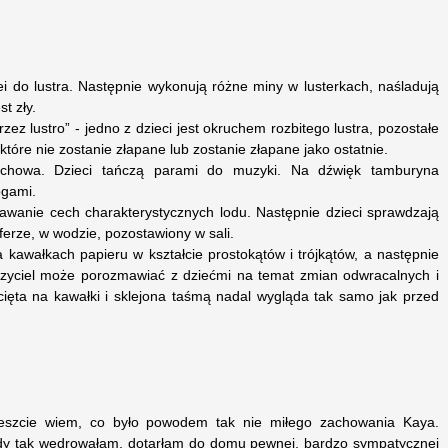
lei do lustra. Następnie wykonują różne miny w lusterkach, naśladują
t zły.
z lustro” - jedno z dzieci jest okruchem rozbitego lustra, pozostałe
które nie zostanie złapane lub zostanie złapane jako ostatnie.
howa. Dzieci tańczą parami do muzyki. Na dźwięk tamburyna
nogami.
wanie cech charakterystycznych lodu. Następnie dzieci sprawdzają
ryferze, w wodzie, pozostawiony w sali.
a kawałkach papieru w kształcie prostokątów i trójkątów, a następnie
czyciel może porozmawiać z dziećmi na temat zmian odwracalnych i
cięta na kawałki i sklejona taśmą nadal wygląda tak samo jak przed
eszcie wiem, co było powodem tak nie miłego zachowania Kaya.
edy tak wędrowałam, dotarłam do domu pewnej, bardzo sympatycznej