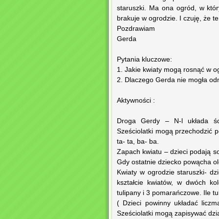
staruszki. Ma ona ogród, w któr
brakuje w ogrodzie. I czuję, że
Pozdrawiam
Gerda
Pytania kluczowe:
1. Jakie kwiaty mogą rosnąć w o
2. Dlaczego Gerda nie mogła odna
Aktywności :
Droga Gerdy – N-l układa ści
Sześciolatki mogą przechodzić po
ta- ta, ba- ba.
Zapach kwiatu – dzieci podają s
Gdy ostatnie dziecko powącha ole
Kwiaty w ogrodzie staruszki- dz
kształcie kwiatów, w dwóch ko
tulipany i 3 pomarańczowe. Ile t
( Dzieci powinny układać licz
Sześciolatki mogą zapisywać dz