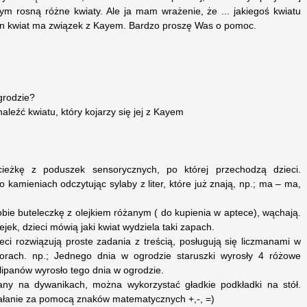
ym rosną różne kwiaty. Ale ja mam wrażenie, że ... jakiegoś kwiatu
 ten kwiat ma związek z Kayem. Bardzo proszę Was o pomoc.
grodzie?
leźć kwiatu, który kojarzy się jej z Kayem
eżkę z poduszek sensorycznych, po której przechodzą dzieci.
 kamieniach odczytując sylaby z liter, które już znają, np.; ma – ma,
obie buteleczkę z olejkiem różanym ( do kupienia w aptece), wąchają.
jek, dzieci mówią jaki kwiat wydziela taki zapach.
ieci rozwiązują proste zadania z treścią, posługują się liczmanami w
lorach. np.; Jednego dnia w ogrodzie staruszki wyrosły 4 różowe
ulipanów wyrosło tego dnia w ogrodzie.
many na dywanikach, można wykorzystać gładkie podkładki na stół.
iałanie za pomocą znaków matematycznych +,-, =)