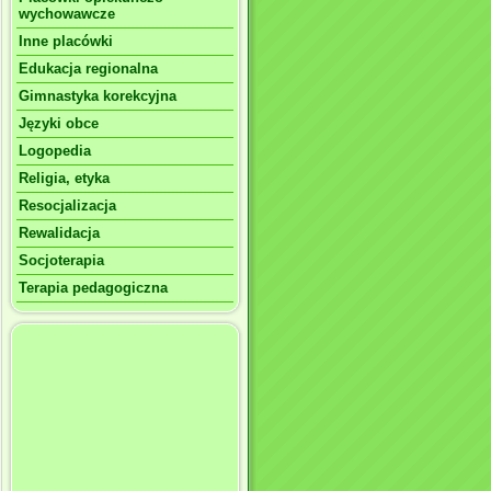
wychowawcze
Inne placówki
Edukacja regionalna
Gimnastyka korekcyjna
Języki obce
Logopedia
Religia, etyka
Resocjalizacja
Rewalidacja
Socjoterapia
Terapia pedagogiczna