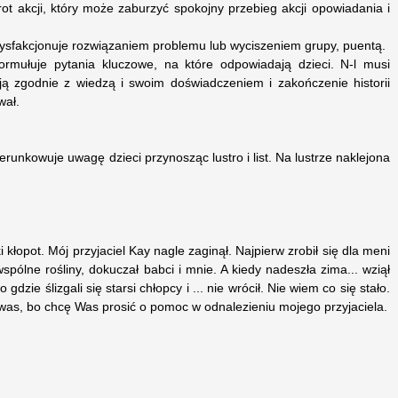
rot akcji, który może zaburzyć spokojny przebieg akcji opowiadania i
ysfakcjonuje rozwiązaniem problemu lub wyciszeniem grupy, puentą.
formułuje pytania kluczowe, na które odpowiadają dzieci. N-l musi
ją zgodnie z wiedzą i swoim doświadczeniem i zakończenie historii
wał.
kierunkowuje uwagę dzieci przynosząc lustro i list. Na lustrze naklejona
kłopot. Mój przyjaciel Kay nagle zaginął. Najpierw zrobił się dla meni
wspólne rośliny, dokuczał babci i mnie. A kiedy nadeszła zima... wziął
gdzie ślizgali się starsi chłopcy i ... nie wrócił. Nie wiem co się stało.
 was, bo chcę Was prosić o pomoc w odnalezieniu mojego przyjaciela.