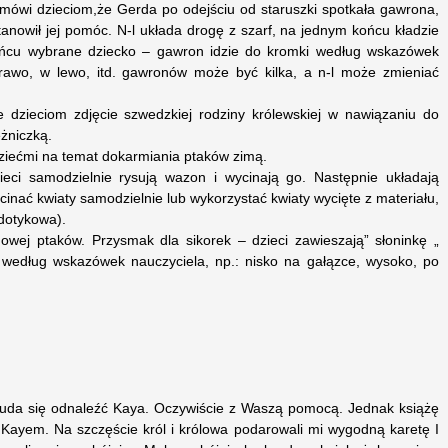
 mówi dzieciom,że Gerda po odejściu od staruszki spotkała gawrona,
tanowił jej pomóc. N-l układa drogę z szarf, na jednym końcu kładzie
ńcu wybrane dziecko – gawron idzie do kromki według wskazówek
prawo, w lewo, itd. gawronów może być kilka, a n-l może zmieniać
 dzieciom zdjęcie szwedzkiej rodziny królewskiej w nawiązaniu do
ężniczką.
iećmi na temat dokarmiania ptaków zimą.
ieci samodzielnie rysują wazon i wycinają go. Następnie układają
inać kwiaty samodzielnie lub wykorzystać kwiaty wycięte z materiału,
dotykowa).
wej ptaków. Przysmak dla sikorek – dzieci zawieszają” słoninkę „
h według wskazówek nauczyciela, np.: nisko na gałązce, wysoko, po
 uda się odnaleźć Kaya. Oczywiście z Waszą pomocą. Jednak książę
 Kayem. Na szczęście król i królowa podarowali mi wygodną karetę I