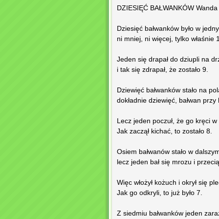
DZIESIĘĆ BAŁWANKÓW Wanda 
Dziesięć bałwanków było w jedny
ni mniej, ni więcej, tylko właśnie 
Jeden się drapał do dziupli na d
i tak się zdrapał, że zostało 9.
Dziewięć bałwanków stało na pol
dokładnie dziewięć, bałwan przy 
Lecz jeden poczuł, że go kręci w 
Jak zaczął kichać, to zostało 8.
Osiem bałwanów stało w dalszym
lecz jeden bał się mrozu i przeci
Więc włożył kożuch i okrył się pl
Jak go odkryli, to już było 7.
Z siedmiu bałwanków jeden zaraz