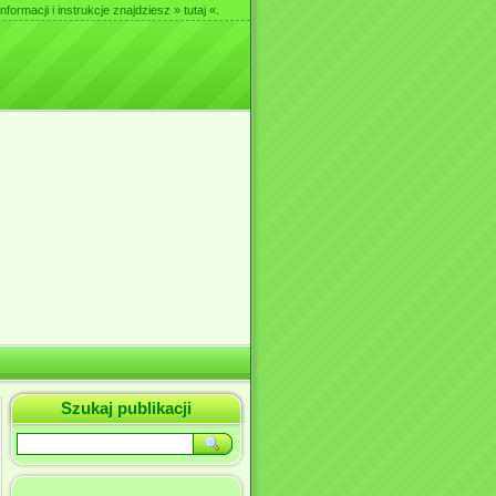
nformacji i instrukcje znajdziesz
» tutaj «
.
Szukaj publikacji