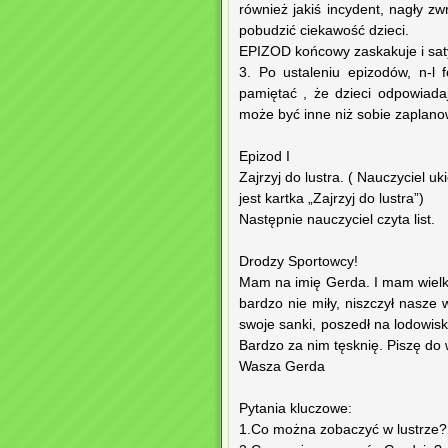
również jakiś incydent, nagły zw
pobudzić ciekawość dzieci.
EPIZOD końcowy zaskakuje i sat
3. Po ustaleniu epizodów, n-l 
pamiętać , że dzieci odpowiada
może być inne niż sobie zaplano
Epizod I
Zajrzyj do lustra. ( Nauczyciel u
jest kartka „Zajrzyj do lustra”)
Następnie nauczyciel czyta list.
Drodzy Sportowcy!
Mam na imię Gerda. I mam wielki 
bardzo nie miły, niszczył nasze 
swoje sanki, poszedł na lodowisko 
Bardzo za nim tęsknię. Piszę do
Wasza Gerda
Pytania kluczowe:
1.Co można zobaczyć w lustrze?