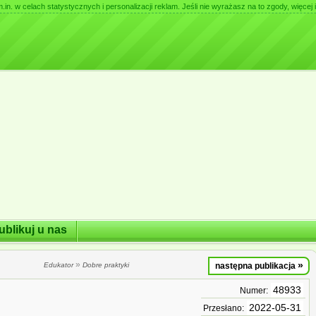
. w celach statystycznych i personalizacji reklam. Jeśli nie wyrażasz na to zgody, więcej i
ublikuj u nas
»
»
Edukator
Dobre praktyki
następna publikacja
48933
Numer:
2022-05-31
Przesłano: