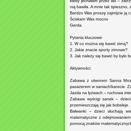
kiedy jechałam przez las – zatr
nią bawiła. A mnie tak śpieszno,
Bardzo Was proszę zajmijcie ją c
Ściskam Was mocno
Gerda
Pytania kluczowe:
1. W co można się bawić zimą?
2. Jakie znacie sporty zimowe?
3. Jak należy się bawić by było 
Aktywności:
Zabawa z utworem Sanna Mozart
pasażerem w saniach/karecie. Zap
Jazda na łyżwach – ruchowa inter
Zabawa wyścigi sanek – dzieci
przemieszczają się jak bobsleje.
Bałwanki – dzieci słuchają w
matematyczne z odejmowaniem n
pomocą znaków matematycznych 