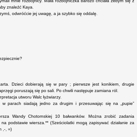
zymali mnie rozbójnicy. Mała rozbójniczka bardzo chciała żebym się z
 aby znaleźć Kaya.
zymś, odwróćcie jej uwagę, a ja szybko się oddalę.
bezpiecznie?
a. Dzieci dobierają się w pary ; pierwsze jest konikiem, drugie
rzęgi poruszają się po sali. Po chwili następuje zamiana ról.
pretacja utworu Walc łyżwiarzy.
 w parach siadają jedno za drugim i przesuwając się na „pupie”
iersza Wandy Chotomskiej 10 bałwanków. Można zrobić zadania
a podstawie wiersza.** (Sześciolatki mogą zapisywać działanie za
,-, =)