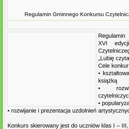
Regulamin Gminnego Konkursu Czytelnicz
Regulamin
XVI edyc
Czytelniczeg
„Lubię czyt
Cele konkur
• kształto
książką
• rozwij
czytelniczy
• popularyza
• rozwijanie i prezentacja uzdolnień artystyczny
Konkurs skierowany jest do uczniów klas I – II