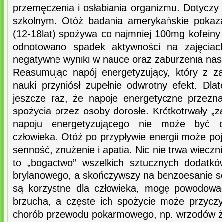
przemęczenia i osłabiania organizmu. Dotyczy 
szkolnym. Otóż badania amerykańskie pokaz
(12-18lat) spożywa co najmniej 100mg kofeiny 
odnotowano spadek aktywności na zajęciach
negatywne wyniki w nauce oraz zaburzenia nast
Reasumując napój energetyzujący, który z za
nauki przyniósł zupełnie odwrotny efekt. Dla
jeszcze raz, że napoje energetyczne przez
spożycia przez osoby dorosłe. Krótkotrwały „za
napoju energetyzującego nie może być o
człowieka. Otóż po przypływie energii może poj
senność, znużenie i apatia. Nic nie trwa wiecz
to „bogactwo” wszelkich sztucznych dodatkó
brylanowego, a skończywszy na benzoesanie so
są korzystne dla człowieka, mogę powodować
brzucha, a częste ich spożycie może przyczy
chorób przewodu pokarmowego, np. wrzodów żoł