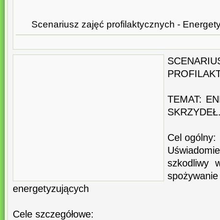
Scenariusz zajęć profilaktycznych - Energety
SCENA
PROFILAK
TEMAT: E
SKRZYDEŁ
Cel ogólny:
Uświadom
szkodliwy
spoży
energetyzujących
Cele szczegółowe: