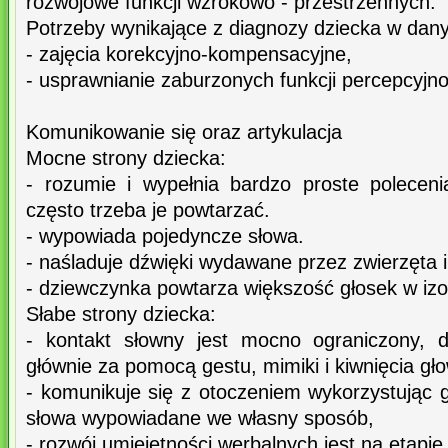
rozwojowe funkcji wzrokowo - przestrzennych.
Potrzeby wynikające z diagnozy dziecka w dan
- zajęcia korekcyjno-kompensacyjne,
- usprawnianie zaburzonych funkcji percepcyjn
Komunikowanie się oraz artykulacja
Mocne strony dziecka:
- rozumie i wypełnia bardzo proste poleceni
często trzeba je powtarzać.
- wypowiada pojedyncze słowa.
- naśladuje dźwięki wydawane przez zwierzęta i
- dziewczynka powtarza większość głosek w izol
Słabe strony dziecka:
- kontakt słowny jest mocno ograniczony, 
głównie za pomocą gestu, mimiki i kiwnięcia gł
- komunikuje się z otoczeniem wykorzystując 
słowa wypowiadane we własny sposób,
- rozwój umiejętności werbalnych jest na etapie 