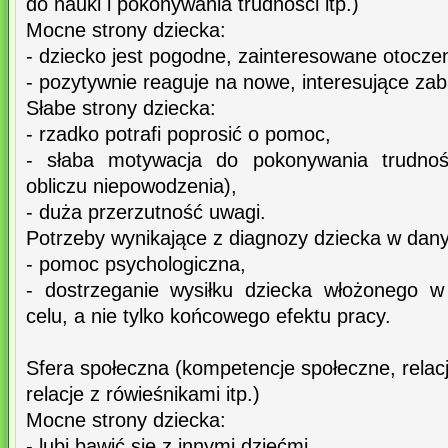
do nauki i pokonywania trudności itp.)
Mocne strony dziecka:
- dziecko jest pogodne, zainteresowane otocze
- pozytywnie reaguje na nowe, interesujące za
Słabe strony dziecka:
- rzadko potrafi poprosić o pomoc,
- słaba motywacja do pokonywania trudnoś
obliczu niepowodzenia),
- duża przerzutność uwagi.
Potrzeby wynikające z diagnozy dziecka w dan
- pomoc psychologiczna,
- dostrzeganie wysiłku dziecka włożonego w
celu, a nie tylko końcowego efektu pracy.
Sfera społeczna (kompetencje społeczne, relacj
relacje z rówieśnikami itp.)
Mocne strony dziecka:
- lubi bawić się z innymi dziećmi.