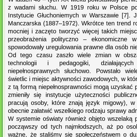
z wadami słuchu. W 1919 roku w Polsce po
Instytucie Głuchoniemych w Warszawie [7]. Je
Manczarska (1887–1972). Wkrótce ten trend ro
mocniej i zaczęto tworzyć więcej takich miejs
przeobrażenia polityczno – ekonomiczne 
spowodowały uregulowania prawne dla osób ni
Od tego czasu zaszło wiele zmian w obsz
technologii i pedagogiki, działając
niepełnosprawnych słuchowo. Powstało wiel
świetlic i miejsc aktywności zawodowych, w któ
z tą formą niepełnosprawności mogą uzyskać 
zmieniły się instytucje użyteczności publicz
pracują osoby, które znają język migowy), w 
obecnie załatwić wszelkiego rodzaju sprawy adm
W systemie oświaty również objęto wszelaką p
począwszy od tych najmłodszych, aż po osob
ważne, że staliśmy się społeczeństwem o duże