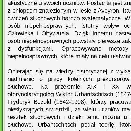
akustyczne u swoich uczniów. Postać ta jest z
z chłopcem znalezionym w lesie z Aveyron. It
ćwiczeń słuchowych bardzo systematyczne. W k
osób niepełnosprawnych, istotny wpływ od
Człowieka i Obywatela. Dzięki innemu nasta
osób niepełnosprawnych powstały pierwsze zakł
z dysfunkcjami. Opracowywano metod
niepełnosprawnych, które miały na celu ułatwian
Opierając się na wiedzy historycznej z wykł
nadmienić o pracy kolejnych prekursorów
słuchowe. Na przełomie XIX i XX wiek
otorynolaryngolog Wiktor Urbantschitsch (1847-
Fryderyk Bezold (1842-1908), którzy pracowal
niesłyszących stwierdzili, ze wielu uczniów ma
resztek słuchowych i dzięki temu można u 
słuchowe. Urbantschitsch podał teorię, któ