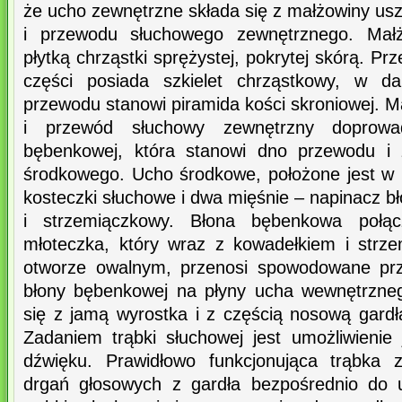
że ucho zewnętrzne składa się z małżowiny usz
i przewodu słuchowego zewnętrznego. Małż
płytką chrząstki sprężystej, pokrytej skórą. P
części posiada szkielet chrząstkowy, w da
przewodu stanowi piramida kości skroniowej. 
i przewód słuchowy zewnętrzny doprowa
bębenkowej, która stanowi dno przewodu i 
środkowego. Ucho środkowe, położone jest w k
kosteczki słuchowe i dwa mięśnie – napinacz b
i strzemiączkowy. Błona bębenkowa połąc
młoteczka, który wraz z kowadełkiem i strz
otworze owalnym, przenosi spowodowane prz
błony bębenkowej na płyny ucha wewnętrzne
się z jamą wyrostka i z częścią nosową gardł
Zadaniem trąbki słuchowej jest umożliwienie 
dźwięku. Prawidłowo funkcjonująca trąbka 
drgań głosowych z gardła bezpośrednio do 