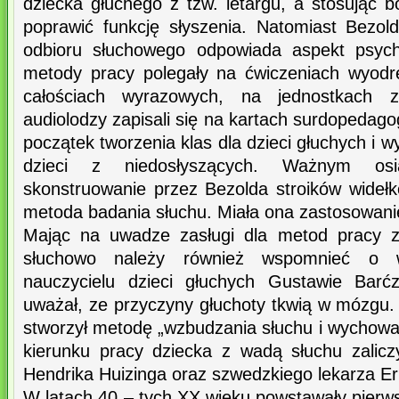
dziecka głuchego z tzw. letargu, a stosując
poprawić funkcję słyszenia. Natomiast Bezol
odbioru słuchowego odpowiada aspekt psych
metody pracy polegały na ćwiczeniach wyodr
całościach wyrazowych, na jednostkach z
audiolodzy zapisali się na kartach surdopedagog
początek tworzenia klas dla dzieci głuchych i 
dzieci z niedosłyszących. Ważnym osi
skonstruowanie przez Bezolda stroików widełk
metoda badania słuchu. Miała ona zastosowanie
Mając na uwadze zasługi dla metod pracy z
słuchowo należy również wspomnieć o w
nauczycielu dzieci głuchych Gustawie Barć
uważał, ze przyczyny głuchoty tkwią w mózgu. O
stworzył metodę „wzbudzania słuchu i wychowa
kierunku pracy dziecka z wadą słuchu zalicz
Hendrika Huizinga oraz szwedzkiego lekarza E
W latach 40 – tych XX wieku powstawały pierws