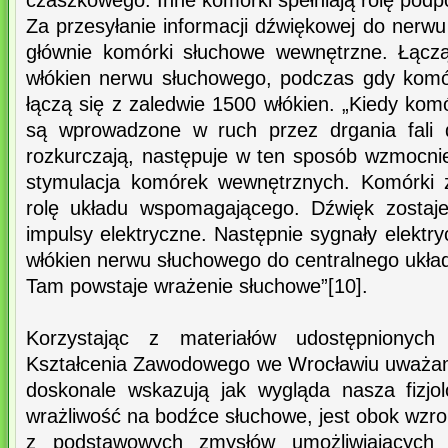
czaszkowego. Inne komórki spełniają rolę pod
Za przesyłanie informacji dźwiękowej do nerw
głównie komórki słuchowe wewnętrzne. Łącz
włókien nerwu słuchowego, podczas gdy komó
łączą się z zaledwie 1500 włókien. „Kiedy ko
są wprowadzone w ruch przez drgania fali d
rozkurczają, następuje w ten sposób wzmocni
stymulacja komórek wewnętrznych. Komórki 
rolę układu wspomagającego. Dźwięk zostaje
impulsy elektryczne. Następnie sygnały elektr
włókien nerwu słuchowego do centralnego ukł
Tam powstaje wrażenie słuchowe”[10].
Korzystając z materiałów udostępnionyc
Kształcenia Zawodowego we Wrocławiu uważam
doskonale wskazują jak wygląda nasza fizjolo
wrażliwość na bodźce słuchowe, jest obok wzr
z podstawowych zmysłów umożliwiających o