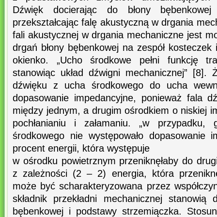
Dźwięk docierając do błony bębenkowej 
przekształcając falę akustyczną w drgania mec
fali akustycznej w drgania mechaniczne jest mo
drgań błony bębenkowej na zespół kosteczek 
okienko. „Ucho środkowe pełni funkcję tra
stanowiąc układ dźwigni mechanicznej” [8]. Ż
dźwięku z ucha środkowego do ucha wewnę
dopasowanie impedancyjne, ponieważ fala d
między jednym, a drugim ośrodkiem o niskiej i
pochłanianiu i załamaniu. „w przypadku,
środkowego nie występowało dopasowanie im
procent energii, która występuje
w ośrodku powietrznym przeniknęłaby do drug
z zależności (2 – 2) energia, która przenik
może być scharakteryzowana przez współczyn
składnik przekładni mechanicznej stanowią 
bębenkowej i podstawy strzemiączka. Stosun