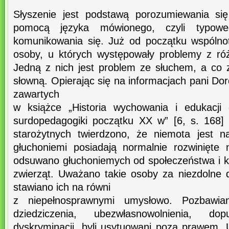
Słyszenie jest podstawą porozumiewania si
pomocą języka mówionego, czyli typowe
komunikowania się. Już od początku wspólnot
osoby, u których występowały problemy z ró
Jedną z nich jest problem ze słuchem, a co 
słowną. Opierając się na informacjach pani Dor
zawartych
w książce „Historia wychowania i edukacji
surdopedagogiki początku XX w” [6, s. 168]
starożytnych twierdzono, że niemota jest n
głuchoniemi posiadają normalnie rozwinięt
odsuwano głuchoniemych od społeczeństwa i 
zwierząt. Uważano takie osoby za niezdolne do 
stawiano ich na równi
z niepełnosprawnymi umysłowo. Pozbawi
dziedziczenia, ubezwłasnowolnienia, do
dyskryminacji, byli usytuowani poza prawem.