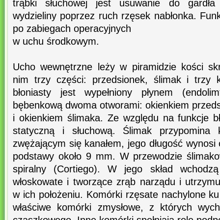
trąbki słuchowej jest usuwanie do gardła
wydzieliny poprzez ruch rzęsek nabłonka. Funkc
po zabiegach operacyjnych
w uchu środkowym.
Ucho wewnętrzne leży w piramidzie kości sk
nim trzy części: przedsionek, ślimak i trzy k
błoniasty jest wypełniony płynem (endoli
bębenkową dwoma otworami: okienkiem przeds
i okienkiem ślimaka. Ze względu na funkcje bł
statyczną i słuchową. Ślimak przypomina k
zwężającym się kanałem, jego długość wynosi 
podstawy około 9 mm. W przewodzie ślimako
spiralny (Cortiego). W jego skład wchodz
włoskowate i tworzące zrąb narządu i utrzym
w ich położeniu. Komórki rzęsate nachylone ku 
właściwe komórki zmysłowe, z których wych