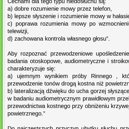
Cechami dla tego typu niedosłuchu są:
a) dobre rozumienie mowy przez telefon,
b) lepsze słyszenie i rozumienie mowy w hałasie
c) poprawa rozumienia mowy po wzmocnieniu
telewizji,
d) zachowana kontrola własnego głosu”.
Aby rozpoznać przewodzeniowe upośledzenie
badania otoskopowe, audiometryczne i stroiko
charakteryzuje się:
a) ujemnym wynikiem próby Rinnego , któ
przewodzenie tonów drogą kostna niż powietrz
b) lateralizacją dźwięku do ucha gorzej słyszą
w badaniu audiometrycznym prawidłowym prze
przewodnictwa kostnego przy obniżeniu krzywe
powietrznego.”
Do najczęstszych przyczyn ubytku słuchu pr