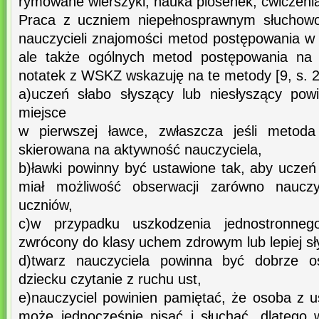
rymowane wierszyki, nauka piosenek, ćwiczenia 
Praca z uczniem niepełnosprawnym słuchow
nauczycieli znajomości metod postępowania w
ale także ogólnych metod postępowania na z
notatek z WSKZ wskazuję na te metody [9, s. 2
a)uczeń słabo słyszący lub niesłyszący pow
miejsce
w pierwszej ławce, zwłaszcza jeśli metoda 
skierowana na aktywność nauczyciela,
b)ławki powinny być ustawione tak, aby ucz
miał możliwość obserwacji zarówno nauczyc
uczniów,
c)w przypadku uszkodzenia jednostronneg
zwrócony do klasy uchem zdrowym lub lepiej s
d)twarz nauczyciela powinna być dobrze oś
dziecku czytanie z ruchu ust,
e)nauczyciel powinien pamiętać, że osoba z
może jednocześnie pisać i słuchać, dlatego