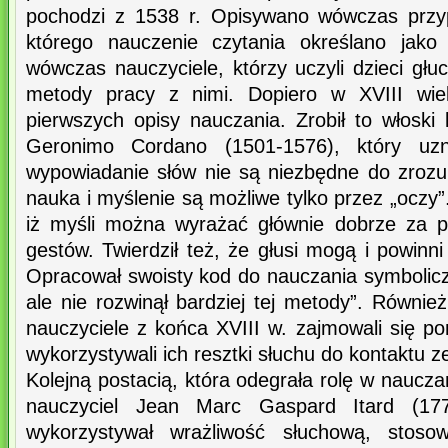
pochodzi z 1538 r. Opisywano wówczas przy
którego nauczenie czytania określano jako „
wówczas nauczyciele, którzy uczyli dzieci głuc
metody pracy z nimi. Dopiero w XVIII wiek
pierwszych opisy nauczania. Zrobił to włoski l
Geronimo Cordano (1501-1576), który uzn
wypowiadanie słów nie są niezbędne do zrozu
nauka i myślenie są możliwe tylko przez „oczy
iż myśli można wyrażać głównie dobrze za p
gestów. Twierdził też, że głusi mogą i powinni
Opracował swoisty kod do nauczania symbolic
ale nie rozwinął bardziej tej metody”. Również
nauczyciele z końca XVIII w. zajmowali się p
wykorzystywali ich resztki słuchu do kontaktu z
Kolejną postacią, która odegrała rolę w naucza
nauczyciel Jean Marc Gaspard Itard (177
wykorzystywał wrażliwość słuchową, stoso