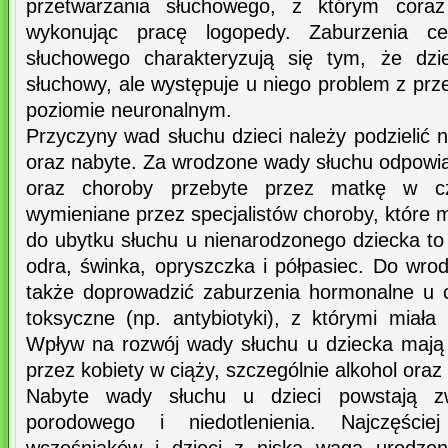
przetwarzania słuchowego, z którym coraz
wykonując pracę logopedy. Zaburzenia cen
słuchowego charakteryzują się tym, że dz
słuchowy, ale występuje u niego problem z pr
poziomie neuronalnym.
Przyczyny wad słuchu dzieci należy podzielić
oraz nabyte. Za wrodzone wady słuchu odpowia
oraz choroby przebyte przez matkę w cza
wymieniane przez specjalistów choroby, które
do ubytku słuchu u nienarodzonego dziecka to
odra, świnka, opryszczka i półpasiec. Do wr
także doprowadzić zaburzenia hormonalne u c
toksyczne (np. antybiotyki), z którymi miała
Wpływ na rozwój wady słuchu u dziecka mają
przez kobiety w ciąży, szczególnie alkohol oraz
Nabyte wady słuchu u dzieci powstają z
porodowego i niedotlenienia. Najczęśc