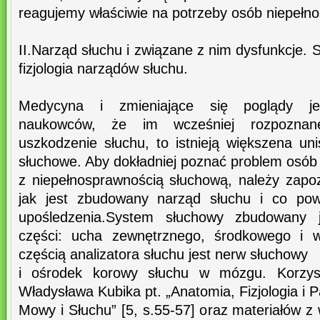
reagujemy właściwie na potrzeby osób niepełn
II.Narząd słuchu i związane z nim dysfunkcje. 
fizjologia narządów słuchu.
Medycyna i zmieniające się poglądy jedn
naukowców, że im wcześniej rozpoznan
uszkodzenie słuchu, to istnieją większena u
słuchowe. Aby dokładniej poznać problem osób
z niepełnosprawnością słuchową, należy zapo
jak jest zbudowany narząd słuchu i co pow
upośledzenia.System słuchowy zbudowany 
części: ucha zewnętrznego, środkowego i w
częścią analizatora słuchu jest nerw słuchowy
i ośrodek korowy słuchu w mózgu. Korzys
Władysława Kubika pt. „Anatomia, Fizjologia i 
Mowy i Słuchu” [5, s.55-57] oraz materiałów z