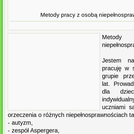
Metody pracy z osobą niepełnospr
Metody
niepełnospr
Jestem na
pracuję w 
grupie prz
lat. Prowa
dla dzie
indywidual
uczniami są
orzeczenia o różnych niepełnosprawnościach tak
- autyzm,
- zespół Aspergera,