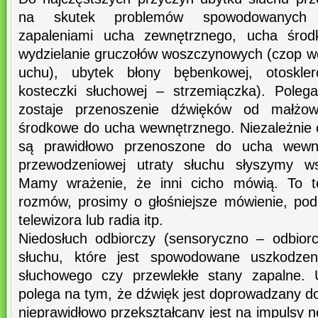
na skutek problemów spowodowanych 
zapaleniami ucha zewnętrznego, ucha śro
wydzielanie gruczołów woszczynowych (czop w
uchu), ubytek błony bębenkowej, otoskler
kosteczki słuchowej – strzemiączka). Pole
zostaje przenoszenie dźwięków od małżow
środkowe do ucha wewnętrznego. Niezależnie o
są prawidłowo przenoszone do ucha wewn
przewodzeniowej utraty słuchu słyszymy ws
Mamy wrażenie, że inni cicho mówią. To t
rozmów, prosimy o głośniejsze mówienie, po
telewizora lub radia itp.
Niedosłuch odbiorczy (sensoryczno – odbiorc
słuchu, które jest spowodowane uszkodze
słuchowego czy przewlekłe stany zapalne. 
polega na tym, że dźwięk jest doprowadzany d
nieprawidłowo przekształcany jest na impulsy 