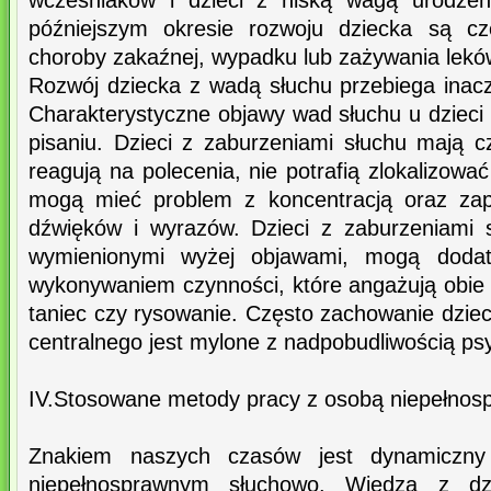
wcześniaków i dzieci z niską wagą urodze
późniejszym okresie rozwoju dziecka są cz
choroby zakaźnej, wypadku lub zażywania lekó
Rozwój dziecka z wadą słuchu przebiega inacz
Charakterystyczne objawy wad słuchu u dzieci 
pisaniu. Dzieci z zaburzeniami słuchu mają
reagują na polecenia, nie potrafią zlokalizowa
mogą mieć problem z koncentracją oraz zap
dźwięków i wyrazów. Dzieci z zaburzeniami 
wymienionymi wyżej objawami, mogą doda
wykonywaniem czynności, które angażują obie 
taniec czy rysowanie. Często zachowanie dzie
centralnego jest mylone z nadpobudliwością p
IV.Stosowane metody pracy z osobą niepełnos
Znakiem naszych czasów jest dynamiczn
niepełnosprawnym słuchowo. Wiedza z dz