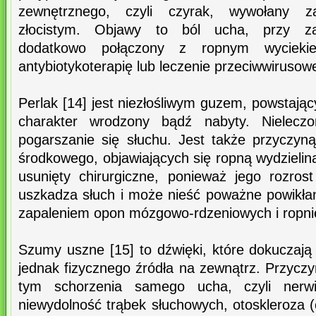
zewnętrznego, czyli czyrak, wywołany 
złocistym. Objawy to ból ucha, przy zak
dodatkowo połączony z ropnym wyciekie
antybiotykoterapię lub leczenie przeciwwirusow
Perlak [14] jest niezłośliwym guzem, powstaj
charakter wrodzony bądź nabyty. Nielecz
pogarszanie się słuchu. Jest także przyczy
środkowego, objawiających się ropną wydzielin
usunięty chirurgiczne, ponieważ jego rozrost
uszkadza słuch i może nieść poważne powikłan
zapaleniem opon mózgowo-rdzeniowych i ropn
Szumy uszne [15] to dźwięki, które dokuczaj
jednak fizycznego źródła na zewnątrz. Przycz
tym schorzenia samego ucha, czyli nerwi
niewydolność trąbek słuchowych, otoskleroza (