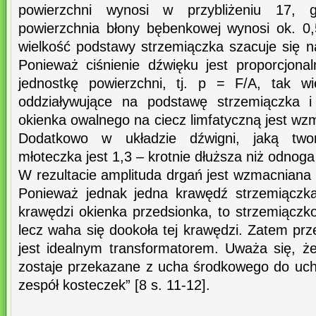
powierzchni wynosi w przybliżeniu 17, 
powierzchnia błony bębenkowej wynosi ok. 0
wielkość podstawy strzemiączka szacuje się 
Ponieważ ciśnienie dźwięku jest proporcjonal
jednostkę powierzchni, tj. p = F/A, tak w
oddziaływujące na podstawę strzemiączka i
okienka owalnego na ciecz limfatyczną jest wzm
Dodatkowo w układzie dźwigni, jaką twor
młoteczka jest 1,3 – krotnie dłuższa niż odnog
W rezultacie amplituda drgań jest wzmacniana o
Ponieważ jednak jedna krawędź strzemiączka
krawędzi okienka przedsionka, to strzemiączko 
lecz waha się dookoła tej krawędzi. Zatem pr
jest idealnym transformatorem. Uważa się, że
zostaje przekazane z ucha środkowego do uc
zespół kosteczek” [8 s. 11-12].