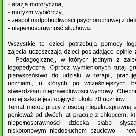
- afazja motoryczna,
- mutyzm wybiórczy,
- zespół nadpobudliwości psychoruchowej z de
- niepełnosprawność słuchowa.
Wszystkie te dzieci potrzebują pomocy log
zajęcia uczęszczają dzieci posiadające opinie
– Pedagogicznej, w których jednym z zalec
logopedyczna. Oprócz wymienionych tutaj gr
pierwszeństwo do udziału w terapii, pracuj
uczniami, u których po wcześniejszych b
stwierdziłam nieprawidłowości wymowy. Obecn
mojej szkole jest objętych około 70 uczniów.
Temat metod pracy z osobą niepełnosprawną sł
ponieważ od dwóch lat pracuję z chłopcem, kt
niepełnosprawności dziecka słabo słys
niskotonowym niedosłuchem czuciowo – nerw