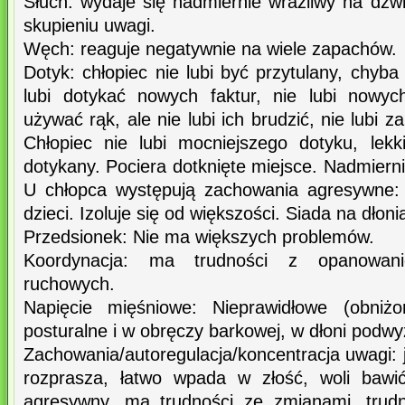
Słuch: wydaje się nadmiernie wrażliwy na dźw
skupieniu uwagi.
Węch: reaguje negatywnie na wiele zapachów.
Dotyk: chłopiec nie lubi być przytulany, chyba
lubi dotykać nowych faktur, nie lubi nowyc
używać rąk, ale nie lubi ich brudzić, nie lubi z
Chłopiec nie lubi mocniejszego dotyku, lekk
dotykany. Pociera dotknięte miejsce. Nadmierni
U chłopca występują zachowania agresywne: 
dzieci. Izoluje się od większości. Siada na dłoni
Przedsionek: Nie ma większych problemów.
Koordynacja: ma trudności z opanowan
ruchowych.
Napięcie mięśniowe: Nieprawidłowe (obniżo
posturalne i w obręczy barkowej, w dłoni podw
Zachowania/autoregulacja/koncentracja uwagi: j
rozprasza, łatwo wpada w złość, woli bawi
agresywny, ma trudności ze zmianami, trud