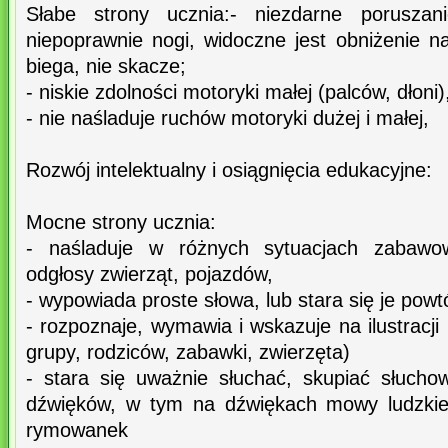
Słabe strony ucznia:- niezdarne poruszan
niepoprawnie nogi, widoczne jest obniżenie n
biega, nie skacze;
- niskie zdolności motoryki małej (palców, dłoni)
- nie naśladuje ruchów motoryki dużej i małej,
Rozwój intelektualny i osiągnięcia edukacyjne:
Mocne strony ucznia:
- naśladuje w różnych sytuacjach zabawo
odgłosy zwierząt, pojazdów,
- wypowiada proste słowa, lub stara się je pow
- rozpoznaje, wymawia i wskazuje na ilustracji r
grupy, rodziców, zabawki, zwierzęta)
- stara się uważnie słuchać, skupiać słuch
dźwięków, w tym na dźwiękach mowy ludzkiej
rymowanek