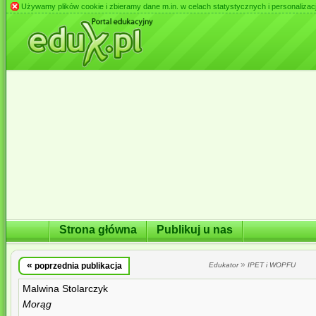
Używamy plików cookie i zbieramy dane m.in. w celach statystycznych i personalizacji 
Strona główna
Publikuj u nas
«
»
poprzednia publikacja
Edukator
IPET i WOPFU
Malwina Stolarczyk
Morąg