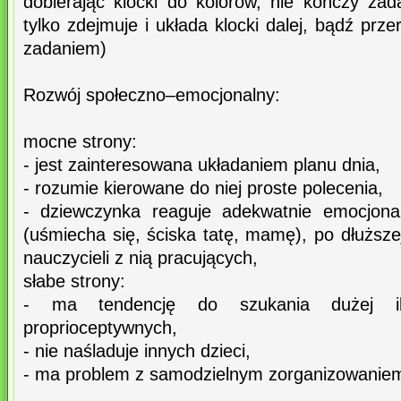
dobierając klocki do kolorów, nie kończy zad
tylko zdejmuje i układa klocki dalej, bądź prz
zadaniem)
Rozwój społeczno–emocjonalny:
mocne strony:
- jest zainteresowana układaniem planu dnia,
- rozumie kierowane do niej proste polecenia,
- dziewczynka reaguje adekwatnie emocjonal
(uśmiecha się, ściska tatę, mamę), po dłuższej
nauczycieli z nią pracujących,
słabe strony:
- ma tendencję do szukania dużej il
proprioceptywnych,
- nie naśladuje innych dzieci,
- ma problem z samodzielnym zorganizowaniem