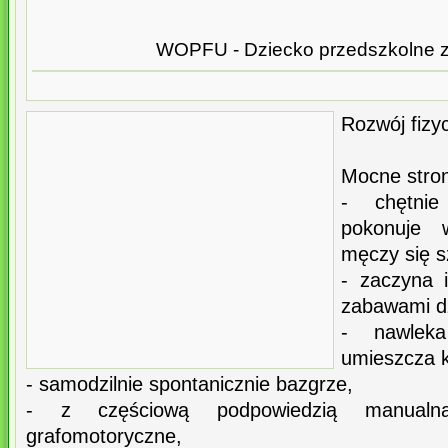
WOPFU - Dziecko przedszkolne 
Rozwój fizy
Mocne stron
- chętni
pokonuje w
męczy się s
- zaczyna 
zabawami dz
- nawlek
umieszcza k
- samodzilnie spontanicznie bazgrze,
- z częściową podpowiedzią manualną
grafomotoryczne,